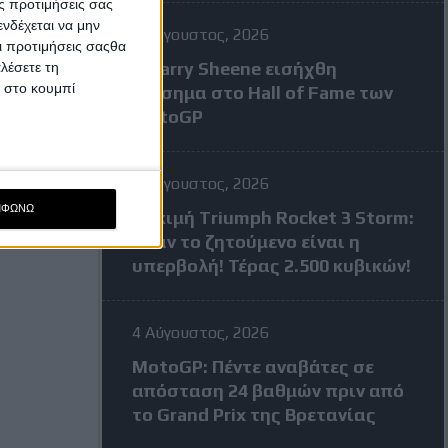
ς προτιμήσεις σας
νδέχεται να μην
7 Αύγουστος, 2026
Οι προτιμήσεις σαςθα
Ο Barry Sheene εισήχθη
λέσετε τη
κ στο κουμπί
επίσημα στο Hall of Fame των
MotoGP
4 Αύγουστος, 2026
ΜΦΩΝΩ
Δοκιμή Triumph Rocket 3 Storm:
Όταν το ζητούμενο είναι η
υπερβολή! Τέρας 2.500 κυβικών!
4 Αύγουστος, 2026
MotoGP: Πέντε αναβάτες σε
απόσταση 24 βαθμών πριν από
το Grand Prix της Βρετανίας