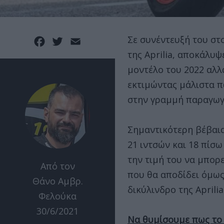
Σε συνέντευξή του στο
Facebook
Twitter
Email
της Aprilia, αποκάλυ
μοντέλο του 2022 αλλ
εκτιμώντας μάλιστα π
στην γραμμή παραγωγή
Σημαντικότερη βέβαια
21 ιντσών και 18 πίσ
την τιμή του να μπορε
Από τον
που θα αποδίδει όμως
Θάνο Αμβρ.
δικύλινδρο της Aprilia
Φελούκα
30/6/2021
Να θυμίσουμε πως το