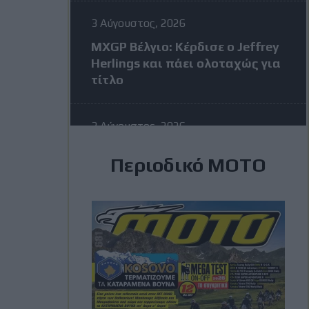
3 Αύγουστος, 2026
MXGP Βέλγιο: Κέρδισε ο Jeffrey
Herlings και πάει ολοταχώς για
τίτλο
3 Αύγουστος, 2026
MotoGP: Η KTM σκέφτεται να
Περιοδικό ΜΟΤΟ
διώξει τον Vinales στην μέση
της σεζόν – Η απάντηση του
Ισπανού
3 Αύγουστος, 2026
Romaniacs: Τελικά
αποτελέσματα ανά κατηγορία –
Τι θέσεις πήραν οι Έλληνες