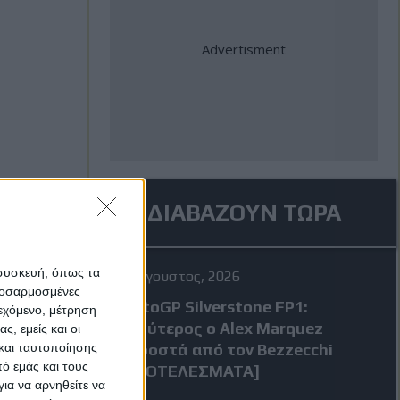
ΔΙΑΒΑΖΟΥΝ ΤΩΡΑ
 συσκευή, όπως τα
7 Αύγουστος, 2026
προσαρμοσμένες
MotoGP Silverstone FP1:
ιεχόμενο, μέτρηση
Ταχύτερος ο Alex Marquez
ς, εμείς και οι
και ταυτοποίησης
μπροστά από τον Bezzecchi
ό εμάς και τους
[ΑΠΟΤΕΛΕΣΜΑΤΑ]
ια να αρνηθείτε να