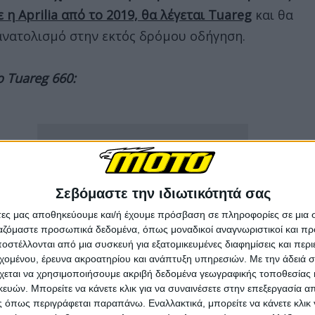
 η Aprilia από το 2019, θα λέγεται Tuareg
και θα
ανατολισμό στην εκτός δρόμου οδήγηση.
 Tuareg 660:
Σεβόμαστε την ιδιωτικότητά σας
άτες μας αποθηκεύουμε και/ή έχουμε πρόσβαση σε πληροφορίες σε μια
ργαζόμαστε προσωπικά δεδομένα, όπως μοναδικοί αναγνωριστικοί και 
στέλλονται από μια συσκευή για εξατομικευμένες διαφημίσεις και περ
εχομένου, έρευνα ακροατηρίου και ανάπτυξη υπηρεσιών.
Με την άδειά σα
χεται να χρησιμοποιήσουμε ακριβή δεδομένα γεωγραφικής τοποθεσίας 
ών. Μπορείτε να κάνετε κλικ για να συναινέσετε στην επεξεργασία απ
 όπως περιγράφεται παραπάνω. Εναλλακτικά, μπορείτε να κάνετε κλικ γ