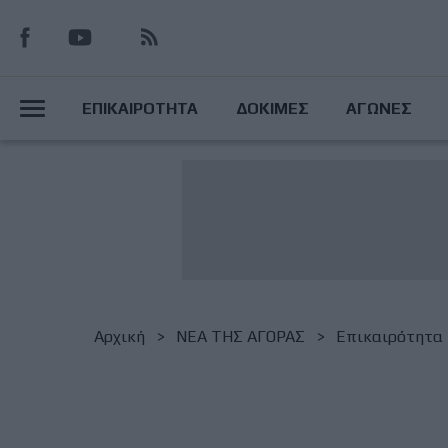
Παράκαμψη
προς
το
Main
κυρίως
ΕΠΙΚΑΙΡΟΤΗΤΑ
ΔΟΚΙΜΕΣ
ΑΓΩΝΕΣ
περιεχόμενο
Menu
Breadcrumb
Αρχική
NΕΑ ΤΗΣ ΑΓΟΡΑΣ
Επικαιρότητα