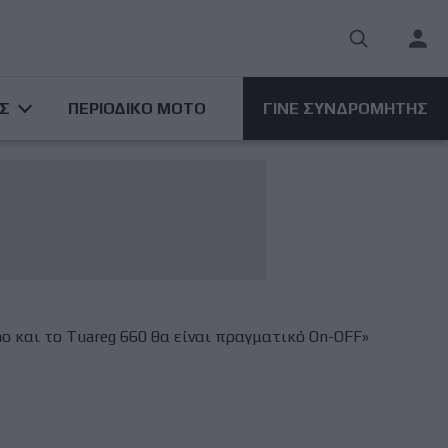
User
acco
ΑΣ
ΠΕΡΙΟΔΙΚΟ ΜΟΤΟ
ΓΙΝΕ ΣΥΝΔΡΟΜΗΤΗΣ
men
no και το Tuareg 660 θα είναι πραγματικό On-OFF»