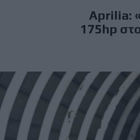
Aprilia:
175hp στο