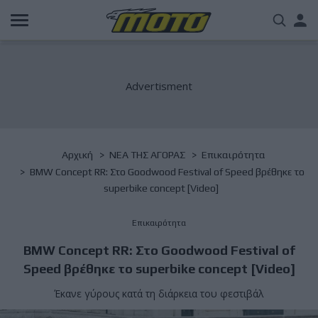
Παράκαμψη
Us
προς
το
acc
κυρίως
περιεχόμενο
me
Breadcrumb
Αρχική
NΕΑ ΤΗΣ ΑΓΟΡΑΣ
Επικαιρότητα
BMW Concept RR: Στο Goodwood Festival of Speed βρέθηκε το
superbike concept [Video]
Επικαιρότητα
BMW Concept RR: Στο Goodwood Festival of
Speed βρέθηκε το superbike concept [Video]
Έκανε γύρους κατά τη διάρκεια του φεστιβάλ