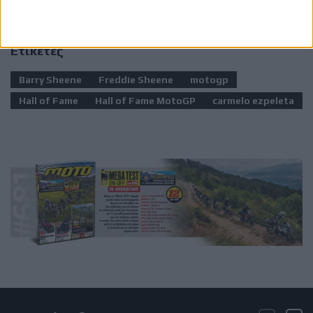
Ετικέτες
Barry Sheene
Freddie Sheene
motogp
Hall of Fame
Hall of Fame MotoGP
carmelo ezpeleta