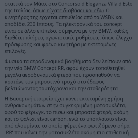
στατικά τον Μάιο, στο Concorso d'Eleganza Villa d'Este
της Ιταλίας,
όπως είχατε διαβάσει και εδώ
. Ο
κινητήρας της έρχεται απευθείας από τα WSBK και
αποδίδει 230 ίππους. Τα ηλεκτρονικά του concept
είναι σε άλλο επίπεδο, σύμφωνα με την BMW, καθώς
διαθέτει πλήρεις αγωνιστικές ρυθμίσεις, όπως έλεγχο
πρόσφυσης και φρένο κινητήρα με εκτεταμένες
επιλογές.
Φυσικά τα αεροδυναμικά βοηθήματα δεν λείπουν από
την νέα BMW Concept RR, αφού έχουν τοποθετηθεί
μεγάλα αεροδυναμικά φτερά που προσπαθούν να
κρατάνε τον μπροστινό τροχό στο έδαφος,
βελτιώνοντας ταυτόχρονα και την σταθερότητα.
Η Βαυαρική εταιρεία έχει κάνει εκτεταμένη χρήση
ανθρακονημάτων στην συγκεκριμένη μοτοσυκλέτα,
αφού το φέρινγκ, το πίσω και μπροστά φτερό, ακόμη
και το ψαλίδι είναι carbon, ενώ το υποπλαίσιο είναι
από αλουμίνιο, το οποίο φέρει ένα φωτιζόμενο σήμα
'RR' που κάνει την μοτοσυκλέτα ακόμη πιο επιθετική.