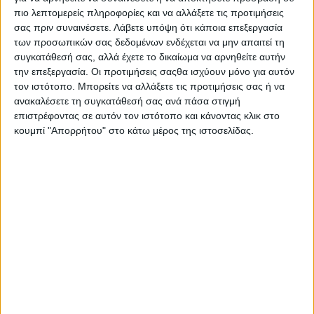
πιο λεπτομερείς πληροφορίες και να αλλάξετε τις προτιμήσεις
σας πριν συναινέσετε.
Λάβετε υπόψη ότι κάποια επεξεργασία
των προσωπικών σας δεδομένων ενδέχεται να μην απαιτεί τη
συγκατάθεσή σας, αλλά έχετε το δικαίωμα να αρνηθείτε αυτήν
την επεξεργασία. Οι προτιμήσεις σαςθα ισχύουν μόνο για αυτόν
τον ιστότοπο. Μπορείτε να αλλάξετε τις προτιμήσεις σας ή να
Ο ήχος που προέρχεται από τον τετρακύλινδρο
ανακαλέσετε τη συγκατάθεσή σας ανά πάσα στιγμή
κινητήρας της BMW Concept RR κάνει ξεκάθαρο πως η
επιστρέφοντας σε αυτόν τον ιστότοπο και κάνοντας κλικ στο
μοτοσυκλέτα έχει αγωνιστικές καταβολές και το
κουμπί "Απορρήτου" στο κάτω μέρος της ιστοσελίδας.
αποδεικνύει το παρακάτω βίντεο από τον γύρο που
έκανε του concept στο πλαίσιο του του Festival of
Speed.