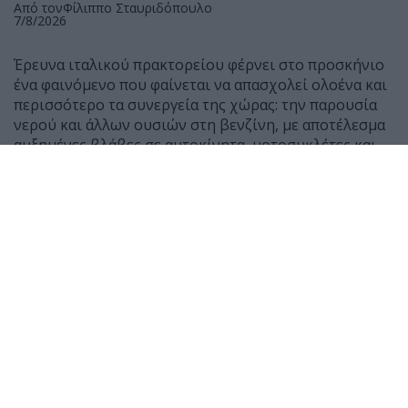
Από τον
Φίλιππο Σταυριδόπουλο
7/8/2026
Έρευνα ιταλικού πρακτορείου φέρνει στο προσκήνιο
ένα φαινόμενο που φαίνεται να απασχολεί ολοένα και
περισσότερο τα συνεργεία της χώρας: την παρουσία
νερού και άλλων ουσιών στη βενζίνη, με αποτέλεσμα
αυξημένες βλάβες σε αυτοκίνητα, μοτοσυκλέτες και
scooter.
Σύμφωνα με μαρτυρίες μηχανικών, τους τελευταίους
μήνες έχουν αυξηθεί αισθητά τα οχήματα που
φτάνουν στα συνεργεία μετά από ανεφοδιασμό,
παρουσιάζοντας δυσκολία εκκίνησης ή ακόμη και
πλήρη διακοπή λειτουργίας του κινητήρα.
Ο Giancarlo Lanza, ιδιοκτήτης συνεργείου στη Ρώμη,
δήλωσε χαρακτηριστικά ότι μέσα σε 50 χρόνια
εργασίας δεν είχε συναντήσει τόσα περιστατικά με
παρουσία νερού σε βενζίνη όσο τους τελευταίους έξι