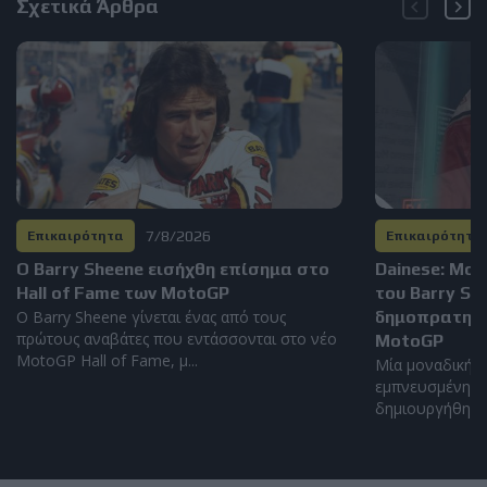
Σχετικά Άρθρα
7/8/2026
Επικαιρότητα
Επικαιρότητα
Ο Barry Sheene εισήχθη επίσημα στο
Dainese: Μο
Hall of Fame των MotoGP
του Barry S
Ο Barry Sheene γίνεται ένας από τους
δημοπρατηθεί
πρώτους αναβάτες που εντάσσονται στο νέο
MotoGP
MotoGP Hall of Fame, μ...
Μία μοναδική α
εμπνευσμένη απ
δημιουργήθηκε α