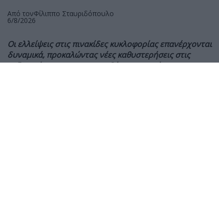
Από τον
Φίλιππο Σταυριδόπουλο
6/8/2026
Οι ελλείψεις στις πινακίδες κυκλοφορίας επανέρχονται
δυναμικά, προκαλώντας νέες καθυστερήσεις στις
ταξινομήσεις και στις παραδόσεις καινούργιων
οχημάτων. Το πρόβλημα, που το MOTO είχε αναδείξει
εδώ και μήνες, όχι μόνο δεν λύθηκε, αλλά πλέον
επηρεάζει ολόκληρη την αγορά, από τις μοτοσυκλέτες
έως τα αυτοκίνητα.
Δυστυχώς η πραγματικότητα έρχεται να επιβεβαιώσει
τις προβλέψεις. Οι ελλείψεις στις πινακίδες
κυκλοφορίας έχουν επανεμφανιστεί, με αποτέλεσμα
πολλές Διευθύνσεις Μεταφορών να αδυνατούν να
ολοκληρώσουν τις ταξινομήσεις νέων οχημάτων και
οι αντιπροσωπείες εν σειρά, να μην μπορούν να
πραγματοποιήσουν παραδόσεις στους πελάτες τους.