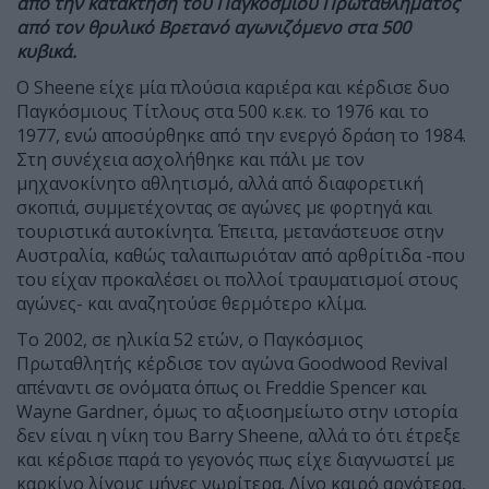
από την κατάκτηση του Παγκόσμιου Πρωταθλήματος
από τον θρυλικό Βρετανό αγωνιζόμενο στα 500
κυβικά.
Ο Sheene είχε μία πλούσια καριέρα και κέρδισε δυο
Παγκόσμιους Τίτλους στα 500 κ.εκ. το 1976 και το
1977, ενώ αποσύρθηκε από την ενεργό δράση το 1984.
Στη συνέχεια ασχολήθηκε και πάλι με τον
μηχανοκίνητο αθλητισμό, αλλά από διαφορετική
σκοπιά, συμμετέχοντας σε αγώνες με φορτηγά και
τουριστικά αυτοκίνητα. Έπειτα, μετανάστευσε στην
Αυστραλία, καθώς ταλαιπωριόταν από αρθρίτιδα -που
του είχαν προκαλέσει οι πολλοί τραυματισμοί στους
αγώνες- και αναζητούσε θερμότερο κλίμα.
Το 2002, σε ηλικία 52 ετών, ο Παγκόσμιος
Πρωταθλητής κέρδισε τον αγώνα Goodwood Revival
απέναντι σε ονόματα όπως οι Freddie Spencer και
Wayne Gardner, όμως το αξιοσημείωτο στην ιστορία
δεν είναι η νίκη του Barry Sheene, αλλά το ότι έτρεξε
και κέρδισε παρά το γεγονός πως είχε διαγνωστεί με
καρκίνο λίγους μήνες νωρίτερα. Λίγο καιρό αργότερα,