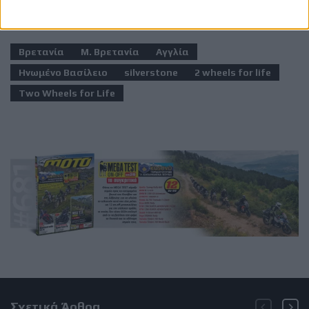
Ετικέτες
Βρετανία
Μ. Βρετανία
Αγγλία
Ηνωμένο Βασίλειο
silverstone
2 wheels for life
Two Wheels for Life
Σχετικά Άρθρα