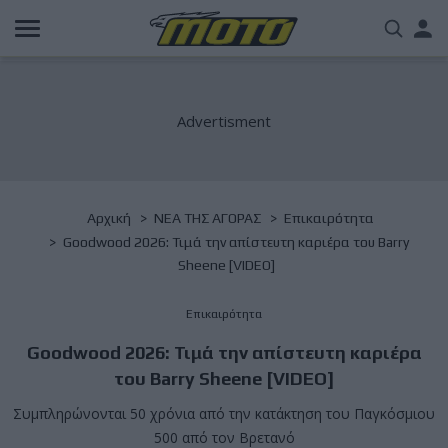
Παράκαμψη
Us
προς
το
acc
κυρίως
περιεχόμενο
me
Breadcrumb
Αρχική
NΕΑ ΤΗΣ ΑΓΟΡΑΣ
Επικαιρότητα
Goodwood 2026: Τιμά την απίστευτη καριέρα του Barry
Sheene [VIDEO]
Επικαιρότητα
Goodwood 2026: Τιμά την απίστευτη καριέρα
του Barry Sheene [VIDEO]
Συμπληρώνονται 50 χρόνια από την κατάκτηση του Παγκόσμιου
500 από τον Βρετανό