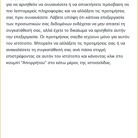
ΑΜΤ
, δίνοντάς του τη δυνατότητα να κατεβάσει σχέση
για να αρνηθείτε να συναινέσετε ή να αποκτήσετε πρόσβαση σε
στο κιβώτιο για να βοηθήσει στο αυτόματο
πιο λεπτομερείς πληροφορίες και να αλλάξετε τις προτιμήσεις
φρενάρισμα.
σας πριν συναινέσετε.
Λάβετε υπόψη ότι κάποια επεξεργασία
των προσωπικών σας δεδομένων ενδέχεται να μην απαιτεί τη
Όπως αποκαλύπτεται στο σχέδιο που περιγράφει τη
συγκατάθεσή σας, αλλά έχετε το δικαίωμα να αρνηθείτε αυτήν
στρατηγική του ACC, αυτή προβλέπει τρία βήματα
την επεξεργασία. Οι προτιμήσεις σαςθα ισχύουν μόνο για αυτόν
κατά σειρά. Το σύστημα έτσι κι αλλιώς επεμβαίνει
τον ιστότοπο. Μπορείτε να αλλάξετε τις προτιμήσεις σας ή να
στον έλεγχο του γκαζιού και, καθώς αυτό κλείνει,
ανακαλέσετε τη συγκατάθεσή σας ανά πάσα στιγμή
εφόσον χρειαστεί
έρχεται κατά σειρά η επέμβαση στο
επιστρέφοντας σε αυτόν τον ιστότοπο και κάνοντας κλικ στο
πίσω φρένο (Tr) και μετά στο μπροστινό (Tf), ενώ το
κουμπί "Απορρήτου" στο κάτω μέρος της ιστοσελίδας.
νέο βήμα που προστίθεται είναι το κατέβασμα σχέσης
(Td).