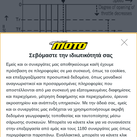
Σεβόμαστε την ιδιωτικότητά σας
Εμείς και οι συνεργάτες μας αποθηκεύουμε και/ή έχουμε
πρόσβαση σε πληροφορίες σε μια συσκευή, όπως τα cookies,
και επεξεργαζόμαστε προσωπικά δεδομένα, όπως μοναδικοί
αναγνωριστικοί και προσαρμοσμένες πληροφορίες που
αποστέλλονται από μια συσκευή για εξατομικευμένες διαφημίσεις
και περιεχόμενο, μέτρηση διαφήμισης και περιεχομένου, έρευνα
Αυτή η σύμπραξη θα μπορούσε να εμπλουτιστεί με
ακροατηρίου και ανάπτυξη υπηρεσιών.
Με την άδειά σας, εμείς
μιαν ακόμη ικανότητα, όπως προκύπτει από πρόσφατη
και οι συνεργάτες μας ενδέχεται να χρησιμοποιήσουμε ακριβή
κατοχύρωση ευρεσιτεχνίας της Yamaha.
δεδομένα γεωγραφικής τοποθεσίας και ταυτοποίησης μέσω
Συγκεκριμένα, η προτεινόμενη τεχνολογία που
σάρωσης συσκευών. Μπορείτε να κάνετε κλικ για να συναινέσετε
παρουσιάζεται σε αυτήν την πατέντα αφορά στη
στην επεξεργασία από εμάς και τους 1180 συνεργάτες μας όπως
σύνδεση του adaptive cruise control με τη μετάδοση Υ-
περιγράφεται παραπάνω. Εναλλακτικά, μπορείτε να κάνετε κλικ