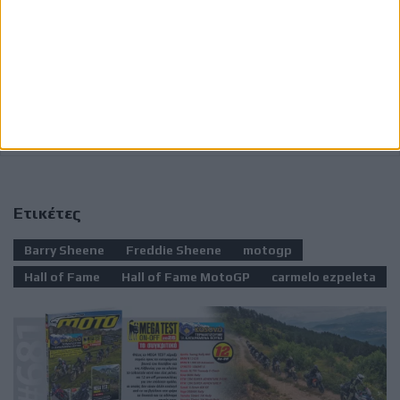
Το MotoGP Hall of Fame θεσπίστηκε το 2025
και
αποτελεί μία επιπλέον διάκριση για αναβάτες που
έχουν κατακτήσει τίτλους στην κορυφαία κατηγορία ή
έχουν σημειώσει τουλάχιστον 25 νίκες σε Grand Prix
MotoGP, τιμώντας τους κορυφαίους στην ιστορία του
θεσμού.
Ετικέτες
Barry Sheene
Freddie Sheene
motogp
Hall of Fame
Hall of Fame MotoGP
carmelo ezpeleta