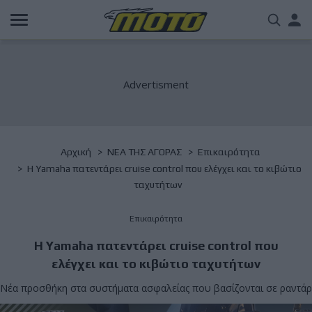
Παράκαμψη
Us
προς
το
acc
κυρίως
περιεχόμενο
me
Breadcrumb
Αρχική
NΕΑ ΤΗΣ ΑΓΟΡΑΣ
Επικαιρότητα
H Yamaha πατεντάρει cruise control που ελέγχει και το κιβώτιο
ταχυτήτων
Επικαιρότητα
H Yamaha πατεντάρει cruise control που
ελέγχει και το κιβώτιο ταχυτήτων
Νέα προσθήκη στα συστήματα ασφαλείας που βασίζονται σε ραντάρ