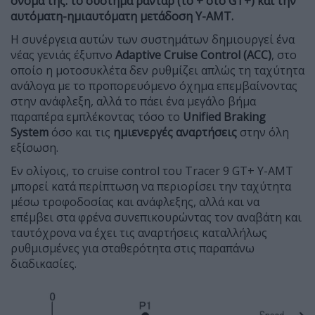
όνομά της: το σύστημα ραντάρ (το + στο GT+) και την
αυτόματη-ημιαυτόματη μετάδοση Υ-ΑΜΤ.
Η συνέργεια αυτών των συστημάτων δημιουργεί ένα
νέας γενιάς έξυπνο
Adaptive Cruise Control (ACC)
, στο
οποίο η μοτοσυκλέτα δεν ρυθμίζει απλώς τη ταχύτητα
ανάλογα με το προπορευόμενο όχημα επεμβαίνοντας
στην ανάφλεξη, αλλά το πάει ένα μεγάλο βήμα
παραπέρα εμπλέκοντας τόσο το
Unified Braking
System
όσο και τις
ημιενεργές αναρτήσεις
στην όλη
εξίσωση.
Εν ολίγοις, το cruise control του Tracer 9 GT+ Y-AMT
μπορεί κατά περίπτωση να περιορίσει την ταχύτητα
μέσω τροφοδοσίας και ανάφλεξης, αλλά και να
επέμβει στα φρένα συνεπικουρώντας τον αναβάτη και
ταυτόχρονα να έχει τις αναρτήσεις καταλλήλως
ρυθμισμένες για σταθερότητα στις παραπάνω
διαδικασίες.