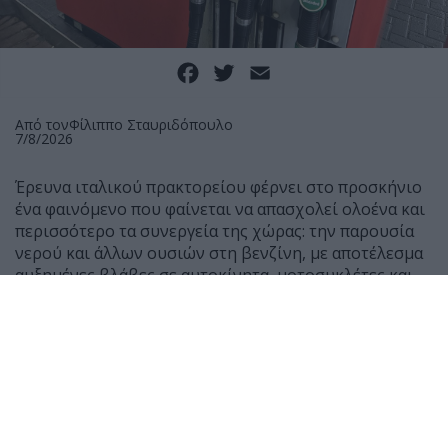
Facebook
Twitter
Email
Από τον
Φίλιππο Σταυριδόπουλο
7/8/2026
Έρευνα ιταλικού πρακτορείου φέρνει στο προσκήνιο
ένα φαινόμενο που φαίνεται να απασχολεί ολοένα και
περισσότερο τα συνεργεία της χώρας: την παρουσία
νερού και άλλων ουσιών στη βενζίνη, με αποτέλεσμα
αυξημένες βλάβες σε αυτοκίνητα, μοτοσυκλέτες και
scooter.
Σύμφωνα με μαρτυρίες μηχανικών, τους τελευταίους
μήνες έχουν αυξηθεί αισθητά τα οχήματα που
φτάνουν στα συνεργεία μετά από ανεφοδιασμό,
παρουσιάζοντας δυσκολία εκκίνησης ή ακόμη και
πλήρη διακοπή λειτουργίας του κινητήρα.