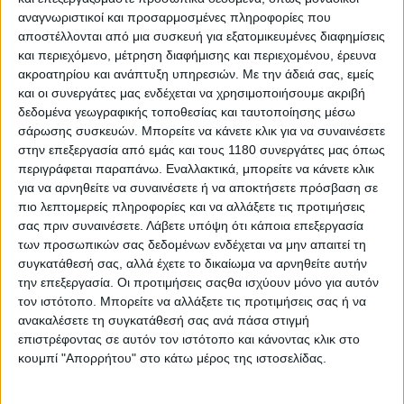
με 80 μοτοσυκλέτες/1000 κατοίκους και μετά
αναγνωριστικοί και προσαρμοσμένες πληροφορίες που
ακολουθούσαν οι Ιταλία με 79, η Γερμανία με 46 και η
αποστέλλονται από μια συσκευή για εξατομικευμένες διαφημίσεις
Ισπανία με 42.
και περιεχόμενο, μέτρηση διαφήμισης και περιεχομένου, έρευνα
Στα χρόνια που μεσολάβησαν η αγορά μας ανέκαμψε
ακροατηρίου και ανάπτυξη υπηρεσιών.
Με την άδειά σας, εμείς
σημαντικά και με σταθερή πρόοδο έχει ξαναφτάσει
και οι συνεργάτες μας ενδέχεται να χρησιμοποιήσουμε ακριβή
σήμερα σε επίπεδα που είχαμε να δούμε για σχεδόν 20
δεδομένα γεωγραφικής τοποθεσίας και ταυτοποίησης μέσω
χρόνια. Στο ίδιο διάστημα οι ευρωπαϊκές αγορές
σάρωσης συσκευών. Μπορείτε να κάνετε κλικ για να συναινέσετε
βιώνουν μια πιο σύνθετη κατάσταση, όπου για
στην επεξεργασία από εμάς και τους 1180 συνεργάτες μας όπως
περιγράφεται παραπάνω. Εναλλακτικά, μπορείτε να κάνετε κλικ
παράδειγμα το 2025 έκλεισε με αισθητή πτώση για
για να αρνηθείτε να συναινέσετε ή να αποκτήσετε πρόσβαση σε
τέσσερις από τις πέντε μεγαλύτερες αγορές: Αγγλία,
πιο λεπτομερείς πληροφορίες και να αλλάξετε τις προτιμήσεις
Γαλλία, Γερμανία και Ιταλία είδαν τις αγορές τους
σας πριν συναινέσετε.
Λάβετε υπόψη ότι κάποια επεξεργασία
συρρικνώνονται σε ποσοστά από -6% (Ιταλία) ως και
των προσωπικών σας δεδομένων ενδέχεται να μην απαιτεί τη
-36,7% (Γερμανία), με μόνη την Ισπανία να βλέπει
συγκατάθεσή σας, αλλά έχετε το δικαίωμα να αρνηθείτε αυτήν
θετικό πρόσημο (+8,3%), ενόσω η Ελλάδα συνέχισε τη
την επεξεργασία. Οι προτιμήσεις σαςθα ισχύουν μόνο για αυτόν
διαρκή άνοδο μαζεύοντας άλλο ένα 3,12% για να
τον ιστότοπο. Μπορείτε να αλλάξετε τις προτιμήσεις σας ή να
φτάσει στις 80.416 ταξινομήσεις της περασμένης
ανακαλέσετε τη συγκατάθεσή σας ανά πάσα στιγμή
χρονιάς.
επιστρέφοντας σε αυτόν τον ιστότοπο και κάνοντας κλικ στο
κουμπί "Απορρήτου" στο κάτω μέρος της ιστοσελίδας.