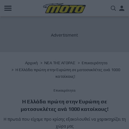
Παράκαμψη
Us
προς
το
acc
κυρίως
περιεχόμενο
me
Breadcrumb
Αρχική
NΕΑ ΤΗΣ ΑΓΟΡΑΣ
Επικαιρότητα
Η Ελλάδα πρώτη στην Ευρώπη σε μοτοσυκλέτες ανά 1000
κατοίκους!
Επικαιρότητα
Η Ελλάδα πρώτη στην Ευρώπη σε
μοτοσυκλέτες ανά 1000 κατοίκους!
Η πρωτιά που είχαμε προ κρίσης εξακολουθεί να χαρακτηρίζει τη
χώρα μας