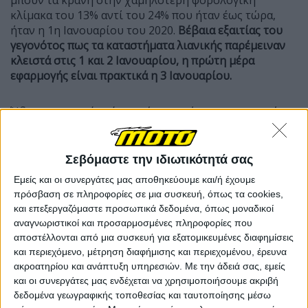
κλίμακα του 13% αντί του 24% που ήταν έως τώρα,
ήταν η 1η Ιανουαρίου του 2020.
Βέβαια εξαιτίας του
γεγονότος πως τα καταστήματα λιανικής παρέμειναν
κλειστά στις 1 και 2 Ιανουαρίου, η πρώτη μέρα
εφαρμογής είναι πρακτικά η 3 Ιανουαρίου.
Ήδη ο εμπορικός κόσμος έχει αρχίσει να ανακοινώνει
αλλαγές στις τιμές των κρανών και περιμένουμε να
δούμε πως θα διαμορφωθεί η συνολική εικόνα την
επόμενη εβδομάδα. Θυμίζουμε πως η επόμενη
Σεβόμαστε την ιδιωτικότητά σας
χρονική περίοδος είναι κάπως μπερδεμένη για την
Εμείς και οι συνεργάτες μας αποθηκεύουμε και/ή έχουμε
αγορά και τους εμπόρους, καθώς ξεκινούν οι
πρόσβαση σε πληροφορίες σε μια συσκευή, όπως τα cookies,
χειμερινές εκπτώσεις και την ίδια στιγμή έρχονται τα
και επεξεργαζόμαστε προσωπικά δεδομένα, όπως μοναδικοί
νέα μοντέλα του 2020. Αυτό σημαίνει πως
από την μια
αναγνωριστικοί και προσαρμοσμένες πληροφορίες που
μεριά θα υπάρχουν προσφορές και μειώσεις τιμών
αποστέλλονται από μια συσκευή για εξατομικευμένες διαφημίσεις
στα κράνη που ήδη βρίσκονται σε
stock
και από την
και περιεχόμενο, μέτρηση διαφήμισης και περιεχομένου, έρευνα
άλλη μεριά τα νέα μοντέλα θα έχουν την
ακροατηρίου και ανάπτυξη υπηρεσιών.
Με την άδειά σας, εμείς
αναπροσαρμοσμένη τιμή, με βάση την χονδρική που
και οι συνεργάτες μας ενδέχεται να χρησιμοποιήσουμε ακριβή
αποφασίζει ο κάθε κατασκευαστής υπολογίζοντας την
δεδομένα γεωγραφικής τοποθεσίας και ταυτοποίησης μέσω
αλλαγή πληθωρισμού. Κι ανάλογα την τιμολογιακή