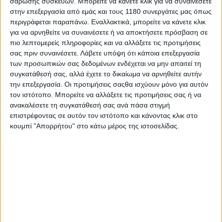
σάρωσης συσκευών. Μπορείτε να κάνετε κλικ για να συναινέσετε
πολιτική της κάθε κατασκευάστριας εταιρείας
μπορεί
στην επεξεργασία από εμάς και τους 1180 συνεργάτες μας όπως
να απορροφήσει μέρος
ή ακόμα και ολόκληρο το
περιγράφεται παραπάνω. Εναλλακτικά, μπορείτε να κάνετε κλικ
όφελος από την μείωση του ΦΠΑ, ή από την άλλη να
για να αρνηθείτε να συναινέσετε ή να αποκτήσετε πρόσβαση σε
κρατήσει την χονδρική στα ίδια επίπεδα με το
πιο λεπτομερείς πληροφορίες και να αλλάξετε τις προτιμήσεις
προηγούμενο μοντέλο.
σας πριν συναινέσετε.
Λάβετε υπόψη ότι κάποια επεξεργασία
των προσωπικών σας δεδομένων ενδέχεται να μην απαιτεί τη
συγκατάθεσή σας, αλλά έχετε το δικαίωμα να αρνηθείτε αυτήν
την επεξεργασία. Οι προτιμήσεις σαςθα ισχύουν μόνο για αυτόν
τον ιστότοπο. Μπορείτε να αλλάξετε τις προτιμήσεις σας ή να
ανακαλέσετε τη συγκατάθεσή σας ανά πάσα στιγμή
επιστρέφοντας σε αυτόν τον ιστότοπο και κάνοντας κλικ στο
κουμπί "Απορρήτου" στο κάτω μέρος της ιστοσελίδας.