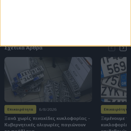
Σχετικά Άρθρα
6/8/2026
Επικαιρότητα
Επικαιρότητα
Ξανά χωρίς πινακίδες κυκλοφορίας -
Ξεμένουμε π
Κυβερνητικές ολιγωρίες παγιώνουν
κυκλοφορίας