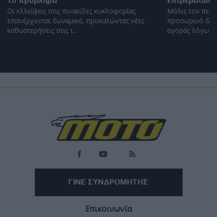
το πρόβλημα
επιβεβαιώνε
Οι ελλείψεις στις πινακίδες κυκλοφορίας
Μόλις τον περα
επανέρχονται δυναμικά, προκαλώντας νέες
προσωρινό διέ
καθυστερήσεις στις τ...
αγοράς λόγω έλλ
Load
More
ΓΙΝΕ ΣΥΝΔΡΟΜΗΤΗΣ
Επικοινωνία