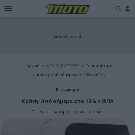
Παράκαμψη
Us
προς
το
acc
κυρίως
περιεχόμενο
me
Breadcrumb
Αρχική
NΕΑ ΤΗΣ ΑΓΟΡΑΣ
Επικαιρότητα
Κράνη: Από σήμερα στο 13% ο ΦΠΑ
Επικαιρότητα
Κράνη: Από σήμερα στο 13% ο ΦΠΑ
Οι πρώτες αντιδράσεις των εμπόρων