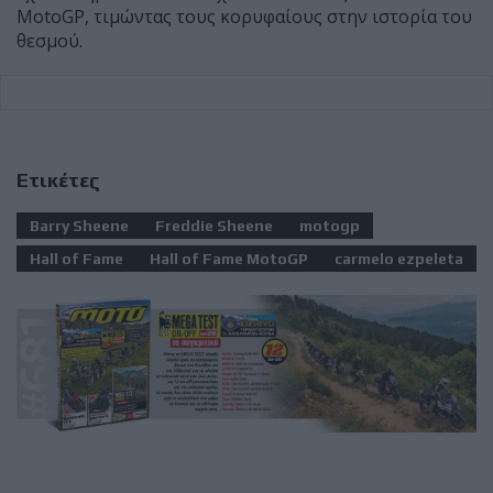
MotoGP, τιμώντας τους κορυφαίους στην ιστορία του
θεσμού.
Ετικέτες
Barry Sheene
Freddie Sheene
motogp
Hall of Fame
Hall of Fame MotoGP
carmelo ezpeleta