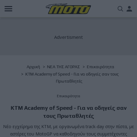
Παράκαμψη
Us
προς
το
acc
κυρίως
περιεχόμενο
me
Breadcrumb
Αρχική
NΕΑ ΤΗΣ ΑΓΟΡΑΣ
Επικαιρότητα
KTM Academy of Speed - Για να οδηγείς σαν τους
Πρωταθλητές
Επικαιρότητα
KTM Academy of Speed - Για να οδηγείς σαν
τους Πρωταθλητές
Νέο εγχείρημα της KTM, με οργανωμένα track-day στην πίστα, με
αστέρες του MotoGP να καθοδηγούν τους συμμετέχοντες