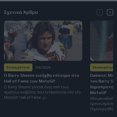
Σχετικά Άρθρα
7/8/2026
Επικαιρότητα
Επικαιρότητα
Ο Barry Sheene εισήχθη επίσημα στο
Dainese: Μο
Hall of Fame των MotoGP
του Barry S
Ο Barry Sheene γίνεται ένας από τους
δημοπρατηθεί
πρώτους αναβάτες που εντάσσονται στο νέο
MotoGP
MotoGP Hall of Fame, μ...
Μία μοναδική α
εμπνευσμένη απ
δημιουργήθηκε α