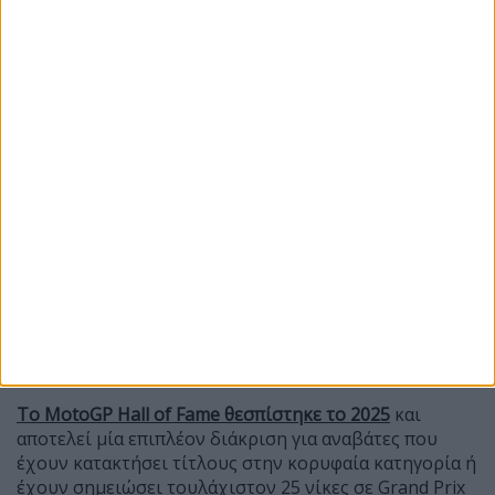
Το MotoGP Hall of Fame θεσπίστηκε το 2025
και
αποτελεί μία επιπλέον διάκριση για αναβάτες που
έχουν κατακτήσει τίτλους στην κορυφαία κατηγορία ή
έχουν σημειώσει τουλάχιστον 25 νίκες σε Grand Prix