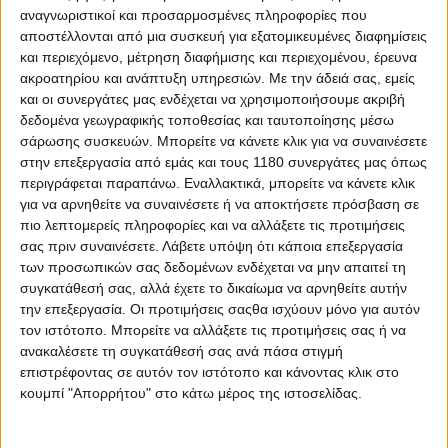
μηχανοκίνητου αθλητισμού με μοτοσυκλέτα. Μαζί
αναγνωριστικοί και προσαρμοσμένες πληροφορίες που
τους θα είναι και ο Διευθυντής της αγωνιστικής
αποστέλλονται από μια συσκευή για εξατομικευμένες διαφημίσεις
και περιεχόμενο, μέτρηση διαφήμισης και περιεχομένου, έρευνα
ομάδας της KTM στα MotoGP και πρώην
ακροατηρίου και ανάπτυξη υπηρεσιών.
Με την άδειά σας, εμείς
αγωνιζόμενος στα GP, Mike Leitner.
και οι συνεργάτες μας ενδέχεται να χρησιμοποιήσουμε ακριβή
δεδομένα γεωγραφικής τοποθεσίας και ταυτοποίησης μέσω
Οι αναβάτες του γκρουπ “Pro” (όσοι δηλαδή έχουν
σάρωσης συσκευών. Μπορείτε να κάνετε κλικ για να συναινέσετε
γράψει αρκετά χιλιόμετρα στις πίστες και ψάχνουν
στην επεξεργασία από εμάς και τους 1180 συνεργάτες μας όπως
τρόπους να κόψουν τα... τελευταία δέκατα από τους
περιγράφεται παραπάνω. Εναλλακτικά, μπορείτε να κάνετε κλικ
γύρους τους) θα μπορούν να επιλέξουν το διήμερο
για να αρνηθείτε να συναινέσετε ή να αποκτήσετε πρόσβαση σε
πακέτο, το οποίο περιλαμβάνει τεχνική υποστήριξη
πιο λεπτομερείς πληροφορίες και να αλλάξετε τις προτιμήσεις
και box στα pits της πίστας. Με στόχο τη δημιουργία
σας πριν συναινέσετε.
Λάβετε υπόψη ότι κάποια επεξεργασία
μίας αξέχαστης εμπειρίας και τη δημιουργία ομαδικού
των προσωπικών σας δεδομένων ενδέχεται να μην απαιτεί τη
κλίματος, το track-day δεν περιορίζεται στις πίστες,
συγκατάθεσή σας, αλλά έχετε το δικαίωμα να αρνηθείτε αυτήν
αλλά στο τέλος της ημέρας περιλαμβάνεται δείπνο και
την επεξεργασία. Οι προτιμήσεις σαςθα ισχύουν μόνο για αυτόν
ψυχαγωγικό πρόγραμμα για όλους τους
τον ιστότοπο. Μπορείτε να αλλάξετε τις προτιμήσεις σας ή να
ανακαλέσετε τη συγκατάθεσή σας ανά πάσα στιγμή
συμμετέχοντες.
επιστρέφοντας σε αυτόν τον ιστότοπο και κάνοντας κλικ στο
κουμπί "Απορρήτου" στο κάτω μέρος της ιστοσελίδας.
Η ακαδημία της KTM αποτελεί πνευματικό παιδί
πρώην αναβατών GP, που ήρθε στη ζωή χάρη στο