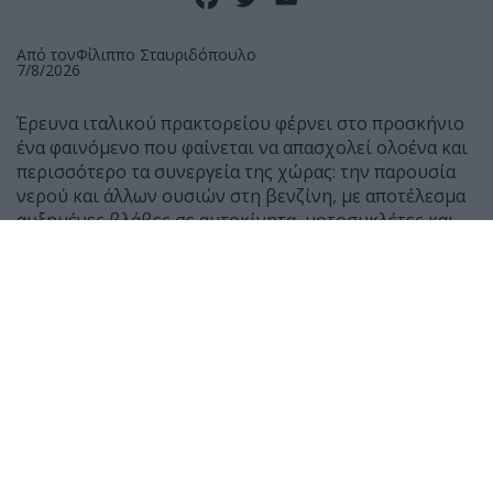
Από τον
Φίλιππο Σταυριδόπουλο
7/8/2026
Έρευνα ιταλικού πρακτορείου φέρνει στο προσκήνιο
ένα φαινόμενο που φαίνεται να απασχολεί ολοένα και
περισσότερο τα συνεργεία της χώρας: την παρουσία
νερού και άλλων ουσιών στη βενζίνη, με αποτέλεσμα
αυξημένες βλάβες σε αυτοκίνητα, μοτοσυκλέτες και
scooter.
Σύμφωνα με μαρτυρίες μηχανικών, τους τελευταίους
μήνες έχουν αυξηθεί αισθητά τα οχήματα που
φτάνουν στα συνεργεία μετά από ανεφοδιασμό,
παρουσιάζοντας δυσκολία εκκίνησης ή ακόμη και
πλήρη διακοπή λειτουργίας του κινητήρα.
Ο Giancarlo Lanza, ιδιοκτήτης συνεργείου στη Ρώμη,
δήλωσε χαρακτηριστικά ότι μέσα σε 50 χρόνια