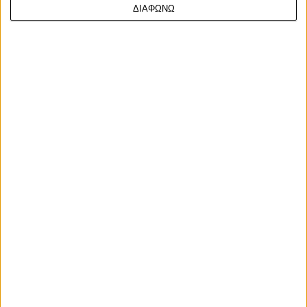
ΔΙΑΦΩΝΩ
Επικαιρότητα
Ο Barry Sheene εισήχθη επίσημα στο Hall of
Fame των MotoGP
Το μετάλλιο παρέλαβε ο γιος του, Freddie Sheene
Facebook
Twitter
Email