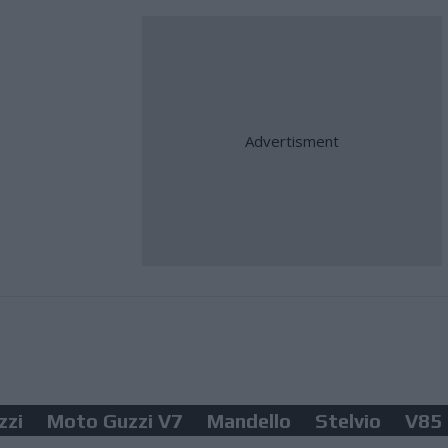
zzi
Moto Guzzi V7
Mandello
Stelvio
V85