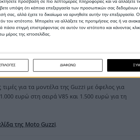
οκτήσετε πρόσβαση σε πιο λεπτομερείς πληροφορίες και να αλλάξετε τι
βετε υπόψη ότι κάποια επεξεργασία των προσωπικών σας δεδομένων ε
εσή σας, αλλά έχετε το δικαίωμα να αρνηθείτε αυτήν την επεξεργασία. 
τόν τον ιστότοπο. Μπορείτε να αλλάξετε τις προτιμήσεις σας ή να ανακα
 πάσα στιγμή επιστρέφοντας σε αυτόν τον ιστότοπο και κάνοντας κλι
ω μέρος της ιστοσελίδας.
ΕΠΙΛΟΓΕΣ
ΔΙΑΦΩΝΩ
ΣΥ
ς τιμές για τα μοντέλα της Guzzi με όφελος για
1.000 ευρώ στη σειρά V85 και 1.500 ευρώ για τη
ελίδα της Moto Guzzi
.