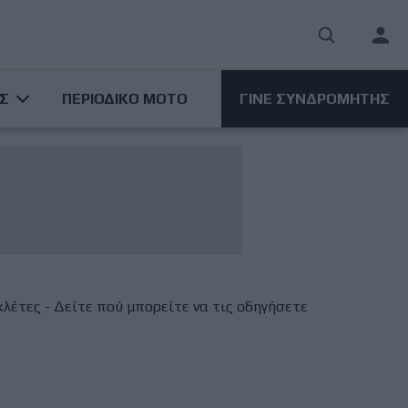
User
acco
ΑΣ
ΠΕΡΙΟΔΙΚΟ ΜΟΤΟ
ΓΙΝΕ ΣΥΝΔΡΟΜΗΤΗΣ
men
υκλέτες - Δείτε πού μπορείτε να τις οδηγήσετε