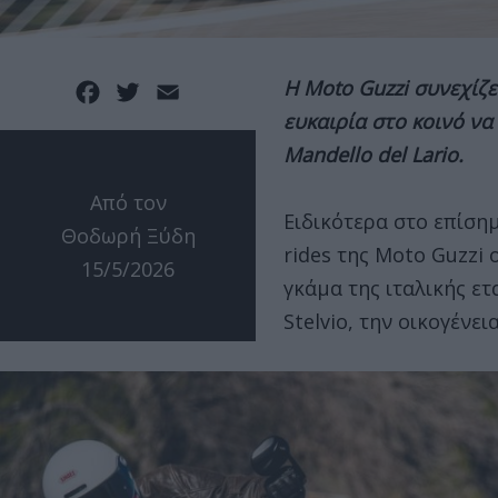
Η Moto Guzzi συνεχίζει
Facebook
Twitter
Email
ευκαιρία στο κοινό να
Mandello del Lario.
Από τον
Ειδικότερα στο επίση
Θοδωρή Ξύδη
rides της Moto Guzzi
15/5/2026
γκάμα της ιταλικής ετ
Stelvio, την οικογένει