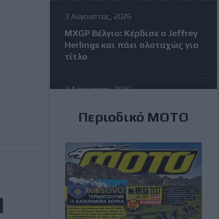
3 Αύγουστος, 2026
MXGP Βέλγιο: Κέρδισε ο Jeffrey
Herlings και πάει ολοταχώς για
τίτλο
3 Αύγουστος, 2026
MotoGP: Η KTM σκέφτεται να
Περιοδικό ΜΟΤΟ
διώξει τον Vinales στην μέση
της σεζόν – Η απάντηση του
Ισπανού
3 Αύγουστος, 2026
Romaniacs: Τελικά
αποτελέσματα ανά κατηγορία –
Τι θέσεις πήραν οι Έλληνες