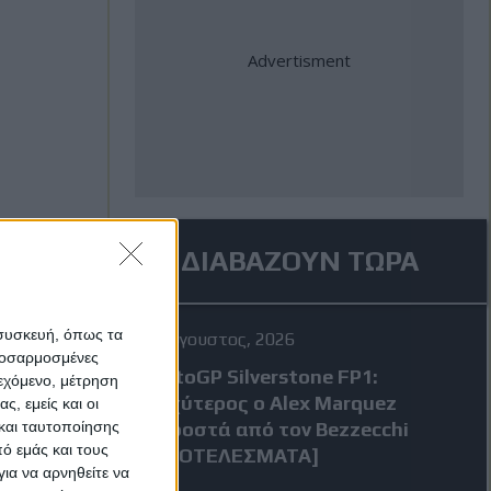
ΔΙΑΒΑΖΟΥΝ ΤΩΡΑ
 συσκευή, όπως τα
7 Αύγουστος, 2026
προσαρμοσμένες
MotoGP Silverstone FP1:
ιεχόμενο, μέτρηση
Ταχύτερος ο Alex Marquez
ς, εμείς και οι
και ταυτοποίησης
μπροστά από τον Bezzecchi
ό εμάς και τους
[ΑΠΟΤΕΛΕΣΜΑΤΑ]
ια να αρνηθείτε να