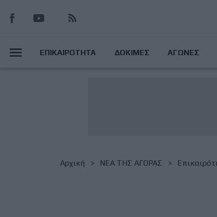
Παράκαμψη
προς
το
Main
κυρίως
ΕΠΙΚΑΙΡΟΤΗΤΑ
ΔΟΚΙΜΕΣ
ΑΓΩΝΕΣ
περιεχόμενο
Menu
Breadcrumb
Αρχική
NΕΑ ΤΗΣ ΑΓΟΡΑΣ
Επικαιρότ