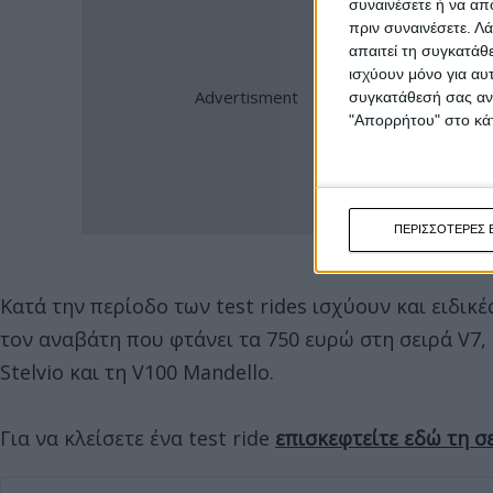
συναινέσετε ή να απ
πριν συναινέσετε.
Λά
απαιτεί τη συγκατάθ
ισχύουν μόνο για αυ
συγκατάθεσή σας ανά
"Απορρήτου" στο κάτ
ΠΕΡΙΣΣΟΤΕΡΕΣ 
Κατά την περίοδο των test rides ισχύουν και ειδικέ
τον αναβάτη που φτάνει τα 750 ευρώ στη σειρά V7, 
Stelvio και τη V100 Mandello.
Για να κλείσετε ένα test ride
επισκεφτείτε εδώ τη σ