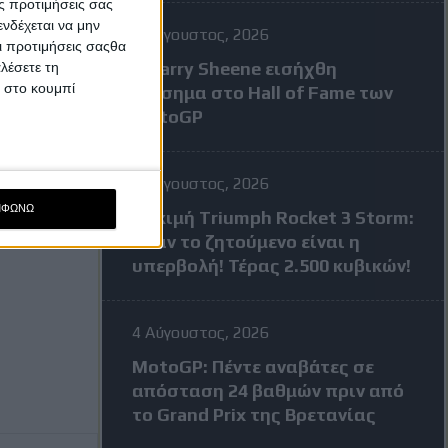
ς προτιμήσεις σας
νδέχεται να μην
7 Αύγουστος, 2026
Οι προτιμήσεις σαςθα
Ο Barry Sheene εισήχθη
λέσετε τη
κ στο κουμπί
επίσημα στο Hall of Fame των
MotoGP
4 Αύγουστος, 2026
ΜΦΩΝΩ
Δοκιμή Triumph Rocket 3 Storm:
Όταν το ζητούμενο είναι η
υπερβολή! Τέρας 2.500 κυβικών!
4 Αύγουστος, 2026
MotoGP: Πέντε αναβάτες σε
απόσταση 24 βαθμών πριν από
το Grand Prix της Βρετανίας