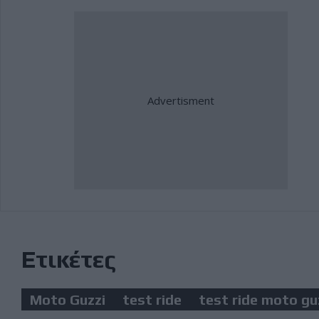
Ετικέτες
Moto Guzzi
test ride
test ride moto gu