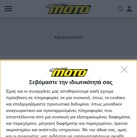
Παράκαμψη
Us
προς
το
acc
κυρίως
περιεχόμενο
me
Moto Guzzi V7
Σεβόμαστε την ιδιωτικότητά σας
Εμείς και οι συνεργάτες μας αποθηκεύουμε και/ή έχουμε
πρόσβαση σε πληροφορίες σε μια συσκευή, όπως τα cookies,
και επεξεργαζόμαστε προσωπικά δεδομένα, όπως μοναδικοί
αναγνωριστικοί και προσαρμοσμένες πληροφορίες που
αποστέλλονται από μια συσκευή για εξατομικευμένες διαφημίσεις
και περιεχόμενο, μέτρηση διαφήμισης και περιεχομένου, έρευνα
ακροατηρίου και ανάπτυξη υπηρεσιών.
Με την άδειά σας, εμείς
και οι συνεργάτες μας ενδέχεται να χρησιμοποιήσουμε ακριβή