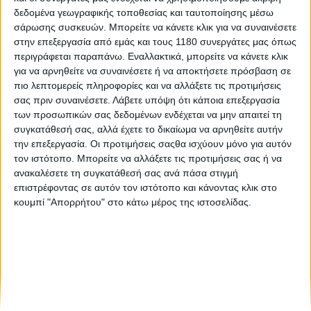
δεδομένα γεωγραφικής τοποθεσίας και ταυτοποίησης μέσω
σάρωσης συσκευών. Μπορείτε να κάνετε κλικ για να συναινέσετε
Επικαιρότητα
15/5/2026
στην επεξεργασία από εμάς και τους 1180 συνεργάτες μας όπως
περιγράφεται παραπάνω. Εναλλακτικά, μπορείτε να κάνετε κλικ
Moto Guzzi Days - Test rides για τις ιταλικές
για να αρνηθείτε να συναινέσετε ή να αποκτήσετε πρόσβαση σε
μοτοσυκλέτες - Δείτε πού μπορείτε να τις
πιο λεπτομερείς πληροφορίες και να αλλάξετε τις προτιμήσεις
οδηγήσετε
σας πριν συναινέσετε.
Λάβετε υπόψη ότι κάποια επεξεργασία
Η Moto Guzzi συνεχίζει με τα test rides και τον Μάιο δίνοντας
των προσωπικών σας δεδομένων ενδέχεται να μην απαιτεί τη
την ευκαιρία στο κοινό να γνωρίσει από πρώτο χέρι τις
συγκατάθεσή σας, αλλά έχετε το δικαίωμα να αρνηθείτε αυτήν
μοτοσυκλέτες του Mandello del Lario. Ειδικότερα στο επίσημο
την επεξεργασία. Οι προτιμήσεις σαςθα ισχύουν μόνο για αυτόν
δίκτυο συνεργατών που...
τον ιστότοπο. Μπορείτε να αλλάξετε τις προτιμήσεις σας ή να
ανακαλέσετε τη συγκατάθεσή σας ανά πάσα στιγμή
επιστρέφοντας σε αυτόν τον ιστότοπο και κάνοντας κλικ στο
κουμπί "Απορρήτου" στο κάτω μέρος της ιστοσελίδας.