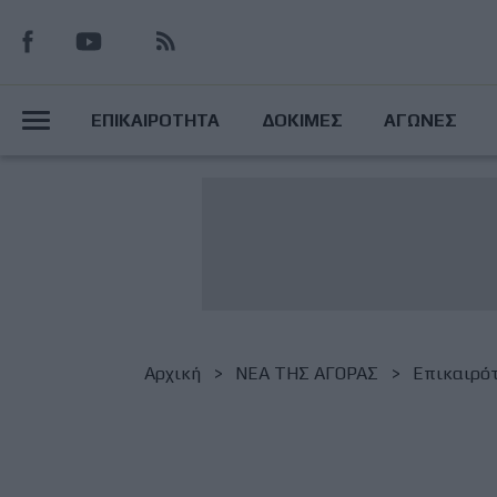
Παράκαμψη
προς
το
Main
κυρίως
ΕΠΙΚΑΙΡΟΤΗΤΑ
ΔΟΚΙΜΕΣ
ΑΓΩΝΕΣ
περιεχόμενο
Menu
Breadcrumb
Αρχική
NΕΑ ΤΗΣ ΑΓΟΡΑΣ
Επικαιρό