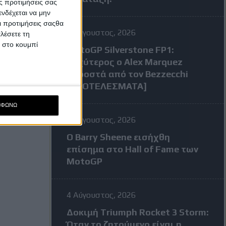
ς προτιμήσεις σας
νδέχεται να μην
Οι προτιμήσεις σαςθα
7 Αύγουστος, 2026
λέσετε τη
κ στο κουμπί
MotoGP Silverstone FP1:
Ταχύτερος ο Alex Marquez
μπροστά από τον Bezzecchi
[ΑΠΟΤΕΛΕΣΜΑΤΑ]
ΜΦΩΝΩ
7 Αύγουστος, 2026
Ο Barry Sheene εισήχθη
επίσημα στο Hall of Fame των
MotoGP
4 Αύγουστος, 2026
Δοκιμή Triumph Rocket 3 Storm:
Όταν το ζητούμενο είναι η