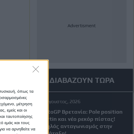
ΔΙΑΒΑΖΟΥΝ ΤΩΡΑ
 συσκευή, όπως τα
προσαρμοσμένες
8 Αύγουστος, 2026
ιεχόμενο, μέτρηση
ς, εμείς και οι
MotoGP Βρετανία: Pole position
και ταυτοποίησης
Martin και νέο ρεκόρ πίστας!
ό εμάς και τους
Υψηλός ανταγωνισμός στην
ια να αρνηθείτε να
κατάταξη!