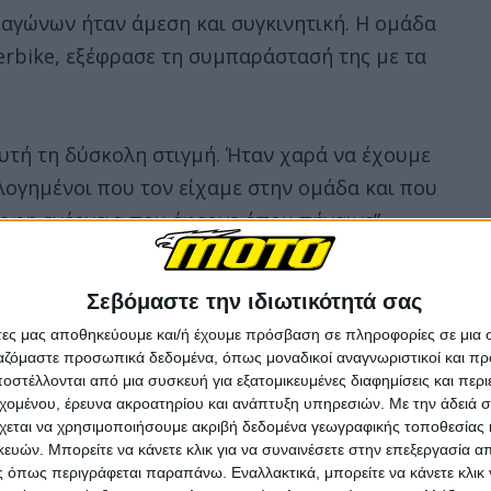
αγώνων ήταν άμεση και συγκινητική. Η ομάδα
erbike, εξέφρασε τη συμπαράστασή της με τα
αυτή τη δύσκολη στιγμή. Ήταν χαρά να έχουμε
υλογημένοι που τον είχαμε στην ομάδα και που
ρφη ενέργεια που έφερνε όπου πήγαινε”.
σε κράνος σχεδιασμένο από τον Luca κατά το
Σεβόμαστε την ιδιωτικότητά σας
ας χρήματα για φιλανθρωπικό σκοπό.
άτες μας αποθηκεύουμε και/ή έχουμε πρόσβαση σε πληροφορίες σε μια
ργαζόμαστε προσωπικά δεδομένα, όπως μοναδικοί αναγνωριστικοί και 
στέλλονται από μια συσκευή για εξατομικευμένες διαφημίσεις και περ
αι την αλληλεγγύη της:
εχομένου, έρευνα ακροατηρίου και ανάπτυξη υπηρεσιών.
Με την άδειά σα
χεται να χρησιμοποιήσουμε ακριβή δεδομένα γεωγραφικής τοποθεσίας 
ών. Μπορείτε να κάνετε κλικ για να συναινέσετε στην επεξεργασία απ
 όπως περιγράφεται παραπάνω. Εναλλακτικά, μπορείτε να κάνετε κλικ γ