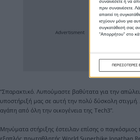
συναινέσετε ή να απ
πριν συναινέσετε.
Λά
απαιτεί τη συγκατάθ
ισχύουν μόνο για αυ
συγκατάθεσή σας ανά
"Απορρήτου" στο κάτ
ΠΕΡΙΣΣΟΤΕΡΕΣ 
“Σπαρακτικό. Λυπούμαστε βαθύτατα για την απώλει
υποστήριξή μας σε αυτή την πολύ δύσκολη στιγμή.
αγάπη από όλη την οικογένεια της Tech3”.
Μηνύματα στήριξης έστειλαν επίσης ο παγκόσμιος 
εξαπλός πρωταθλητής World Superbike Jonathan Re