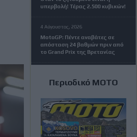
υπερβολή! Τέρας 2.500 κυβικών!
4 Αύγουστος, 2026
MotoGP: Πέντε αναβάτες σε
απόσταση 24 βαθμών πριν από
το Grand Prix της Βρετανίας
3 Αύγουστος, 2026
Περιοδικό ΜΟΤΟ
MXGP Βέλγιο: Κέρδισε ο Jeffrey
Herlings και πάει ολοταχώς για
τίτλο
3 Αύγουστος, 2026
MotoGP: Η KTM σκέφτεται να
διώξει τον Vinales στην μέση