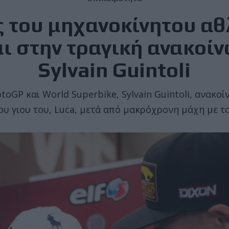
 του μηχανοκίνητου α
ι στην τραγική ανακοί
Sylvain Guintoli
oGP και World Superbike, Sylvain Guintoli, ανακοί
ου γιου του, Luca, μετά από μακρόχρονη μάχη με το