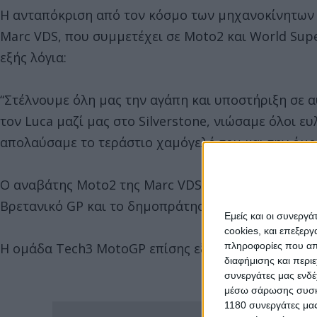
Η ανταπόκριση από τον κόσμο των μηχανοκίνητων 
Marc VDS, που συμμετέχει σε Moto2 και World Sup
εξής λόγια:
“Στέλνουμε όλη μας την αγάπη και υποστήριξη σε 
τον Luca μαζί μας στο Silverstone, νιώσαμε όλοι ε
απολαύσαμε το τεράστιο χαμόγελό του και την όμο
Ο αναβάτης Moto2 της Marc VDS, Jake Dixon, φόρε
Βρετανικό GP και το δημοπράτησε, συγκεντρώνοντ
Εμείς και οι συνεργ
cookies, και επεξε
πληροφορίες που απο
Η ομάδα Tech3 MotoGP επίσης εξέφρασε τη θλίψη κ
διαφήμισης και περι
συνεργάτες μας ενδέ
μέσω σάρωσης συσκευ
1180 συνεργάτες μας