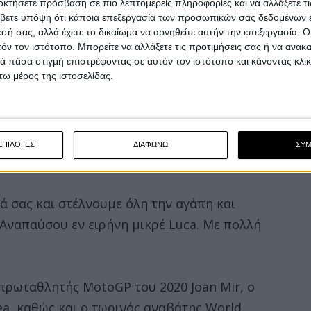
οκτήσετε πρόσβαση σε πιο λεπτομερείς πληροφορίες και να αλλάξετε τι
βετε υπόψη ότι κάποια επεξεργασία των προσωπικών σας δεδομένων ε
εσή σας, αλλά έχετε το δικαίωμα να αρνηθείτε αυτήν την επεξεργασία. 
τόν τον ιστότοπο. Μπορείτε να αλλάξετε τις προτιμήσεις σας ή να ανακα
 πάσα στιγμή επιστρέφοντας σε αυτόν τον ιστότοπο και κάνοντας κλι
ω μέρος της ιστοσελίδας.
ΕΠΙΛΟΓΕΣ
ΔΙΑΦΩΝΩ
ΣΥ
ά σας και στέλνουμε όλη την αγάπη και
 Αναπαύσου εν ειρήνη μικρέ Luca. Με πολλή
πρωταθλητής MotoGP του 2020 Joan Mir, ο
a, καθώς και ο τωρινός αναβάτης World