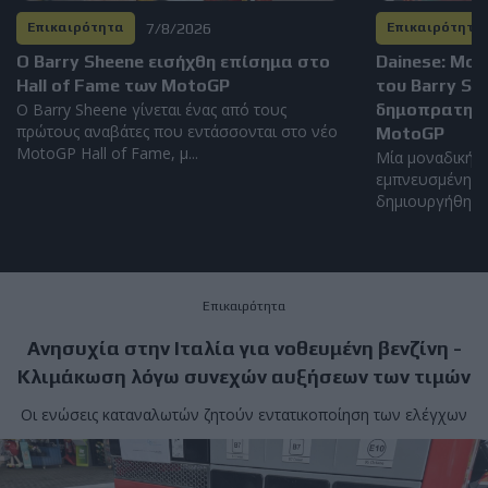
7/8/2026
Επικαιρότητα
Επικαιρότητα
Ο Barry Sheene εισήχθη επίσημα στο
Dainese: Μο
Hall of Fame των MotoGP
του Barry S
Ο Barry Sheene γίνεται ένας από τους
δημοπρατηθεί
πρώτους αναβάτες που εντάσσονται στο νέο
MotoGP
MotoGP Hall of Fame, μ...
Μία μοναδική α
εμπνευσμένη απ
δημιουργήθηκε α
Επικαιρότητα
Ανησυχία στην Ιταλία για νοθευμένη βενζίνη -
Κλιμάκωση λόγω συνεχών αυξήσεων των τιμών
Οι ενώσεις καταναλωτών ζητούν εντατικοποίηση των ελέγχων