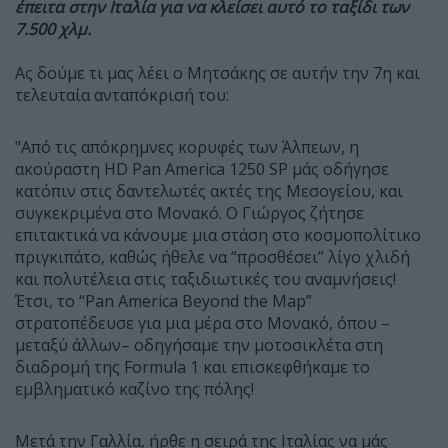
έπειτα στην Ιταλία για να κλείσει αυτό το ταξίδι των
7.500 χλμ.
Ας δούμε τι μας λέει ο Μητσάκης σε αυτήν την 7η και
τελευταία ανταπόκρισή του:
"Από τις απόκρημνες κορυφές των Άλπεων, η
ακούραστη HD Pan America 1250 SP μάς οδήγησε
κατόπιν στις δαντελωτές ακτές της Μεσογείου, και
συγκεκριμένα στο Μονακό. Ο Γιώργος ζήτησε
επιτακτικά να κάνουμε μια στάση στο κοσμοπολίτικο
πριγκιπάτο, καθώς ήθελε να “προσθέσει” λίγο χλιδή
και πολυτέλεια στις ταξιδιωτικές του αναμνήσεις!
Έτσι, το “Pan America Beyond the Map”
στρατοπέδευσε για μια μέρα στο Μονακό, όπου –
μεταξύ άλλων– οδηγήσαμε την μοτοσικλέτα στη
διαδρομή της Formula 1 και επισκεφθήκαμε το
εμβληματικό καζίνο της πόλης!
Μετά την Γαλλία, ήρθε η σειρά της Ιταλίας να μάς