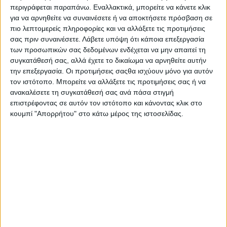
περιγράφεται παραπάνω. Εναλλακτικά, μπορείτε να κάνετε κλικ
για να αρνηθείτε να συναινέσετε ή να αποκτήσετε πρόσβαση σε
πιο λεπτομερείς πληροφορίες και να αλλάξετε τις προτιμήσεις
σας πριν συναινέσετε.
Λάβετε υπόψη ότι κάποια επεξεργασία
των προσωπικών σας δεδομένων ενδέχεται να μην απαιτεί τη
συγκατάθεσή σας, αλλά έχετε το δικαίωμα να αρνηθείτε αυτήν
την επεξεργασία. Οι προτιμήσεις σαςθα ισχύουν μόνο για αυτόν
τον ιστότοπο. Μπορείτε να αλλάξετε τις προτιμήσεις σας ή να
ανακαλέσετε τη συγκατάθεσή σας ανά πάσα στιγμή
επιστρέφοντας σε αυτόν τον ιστότοπο και κάνοντας κλικ στο
κουμπί "Απορρήτου" στο κάτω μέρος της ιστοσελίδας.
«Μπηγμένο» στα σωθικά της Ιταλίας, το κράτος του
San Marino περηφανεύεται για τους 17 αιώνες
ελευθερίας που απολαμβάνει. Στη μεσαιωνική
καστροπολιτεία του San Marino (απλώνεται στην