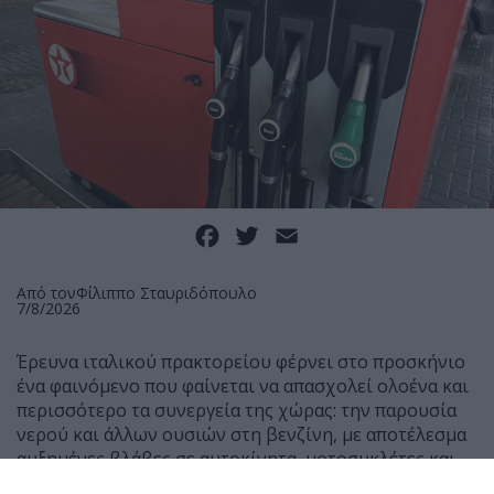
Facebook
Twitter
Email
Από τον
Φίλιππο Σταυριδόπουλο
7/8/2026
Έρευνα ιταλικού πρακτορείου φέρνει στο προσκήνιο
ένα φαινόμενο που φαίνεται να απασχολεί ολοένα και
περισσότερο τα συνεργεία της χώρας: την παρουσία
νερού και άλλων ουσιών στη βενζίνη, με αποτέλεσμα
αυξημένες βλάβες σε αυτοκίνητα, μοτοσυκλέτες και
scooter.