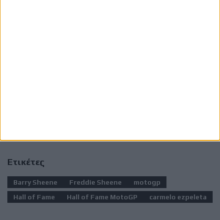
Το MotoGP Hall of Fame θεσπίστηκε το 2025
και
αποτελεί μία επιπλέον διάκριση για αναβάτες που
έχουν κατακτήσει τίτλους στην κορυφαία κατηγορία ή
έχουν σημειώσει τουλάχιστον 25 νίκες σε Grand Prix
MotoGP, τιμώντας τους κορυφαίους στην ιστορία του
θεσμού.
Ετικέτες
Barry Sheene
Freddie Sheene
motogp
Hall of Fame
Hall of Fame MotoGP
carmelo ezpeleta