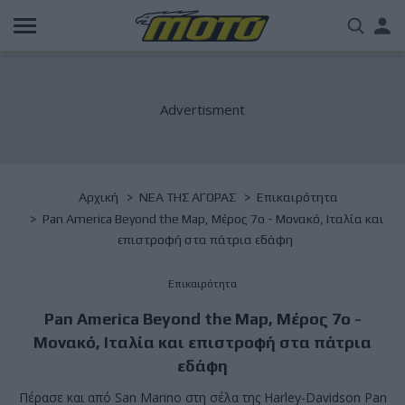
Παράκαμψη
Us
προς
το
acc
κυρίως
περιεχόμενο
me
Breadcrumb
Αρχική
NΕΑ ΤΗΣ ΑΓΟΡΑΣ
Επικαιρότητα
Pan America Beyond the Map, Μέρος 7ο - Μονακό, Ιταλία και
επιστροφή στα πάτρια εδάφη
Επικαιρότητα
Pan America Beyond the Map, Μέρος 7ο -
Μονακό, Ιταλία και επιστροφή στα πάτρια
εδάφη
Πέρασε και από San Marino στη σέλα της Harley-Davidson Pan