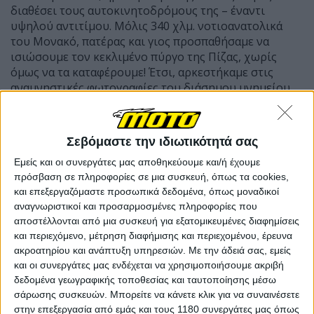
διαθέσει τους αυτοκινητοδρόμους της – έναντι
υψηλού αντιτίμου. Μόλις 340 χλμ. νοτιοανατολικά
του Μονακό, πατέρας και γιος προσπαθήσαμε να
ισιώσουμε τον κεκλιμένο πύργο της Πίζας, χωρίς
όμως να τα καταφέρουμε! Έτσι, αρκεστήκαμε στις
αναμνηστικές φωτογραφίες του διάσημου μνημείου
και αναχωρήσαμε κατόπιν (μέσω επαρχιακών οδών)
για το λιλιπούτειο κρατίδιο του San Marino, όπου και
κάναμε την τελευταία διανυκτέρευσή μας πριν
Σεβόμαστε την ιδιωτικότητά σας
αποχαιρετήσουμε ακτοπλοϊκώς την Ιταλία.
Εμείς και οι συνεργάτες μας αποθηκεύουμε και/ή έχουμε
πρόσβαση σε πληροφορίες σε μια συσκευή, όπως τα cookies,
και επεξεργαζόμαστε προσωπικά δεδομένα, όπως μοναδικοί
αναγνωριστικοί και προσαρμοσμένες πληροφορίες που
αποστέλλονται από μια συσκευή για εξατομικευμένες διαφημίσεις
και περιεχόμενο, μέτρηση διαφήμισης και περιεχομένου, έρευνα
ακροατηρίου και ανάπτυξη υπηρεσιών.
Με την άδειά σας, εμείς
και οι συνεργάτες μας ενδέχεται να χρησιμοποιήσουμε ακριβή
δεδομένα γεωγραφικής τοποθεσίας και ταυτοποίησης μέσω
σάρωσης συσκευών. Μπορείτε να κάνετε κλικ για να συναινέσετε
στην επεξεργασία από εμάς και τους 1180 συνεργάτες μας όπως