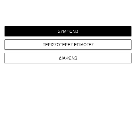
ΣΥΜΦΩΝΩ
ΠΕΡΙΣΣΟΤΕΡΕΣ ΕΠΙΛΟΓΕΣ
ΔΙΑΦΩΝΩ
Facebook
Twitter
Email
Από τον
Φίλιππο Σταυριδόπουλο
7/8/2026
Ο Barry Sheene γίνεται ένας από τους πρώτους
αναβάτες που εντάσσονται στο νέο MotoGP Hall of
Fame, μια αναγνώριση που ξεκίνησε το 2025 για τους
κορυφαίους της ιστορίας του θεσμού.