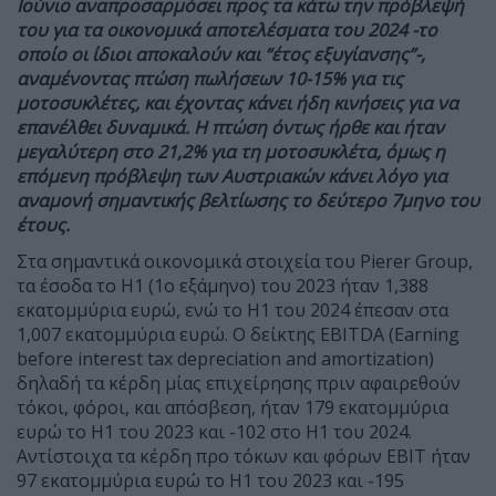
Ιούνιο αναπροσαρμόσει προς τα κάτω την πρόβλεψή
του για τα οικονομικά αποτελέσματα του 2024 -το
οποίο οι ίδιοι αποκαλούν και “έτος εξυγίανσης”-,
αναμένοντας πτώση πωλήσεων 10-15% για τις
μοτοσυκλέτες, και έχοντας κάνει ήδη κινήσεις για να
επανέλθει δυναμικά. Η πτώση όντως ήρθε και ήταν
μεγαλύτερη στο 21,2% για τη μοτοσυκλέτα, όμως η
επόμενη πρόβλεψη των Αυστριακών κάνει λόγο για
αναμονή σημαντικής βελτίωσης το δεύτερο 7μηνο του
έτους.
Στα σημαντικά οικονομικά στοιχεία του Pierer Group,
τα έσοδα το Η1 (1ο εξάμηνο) του 2023 ήταν 1,388
εκατομμύρια ευρώ, ενώ το Η1 του 2024 έπεσαν στα
1,007 εκατομμύρια ευρώ. Ο δείκτης EBITDA (Earning
before interest tax depreciation and amortization)
δηλαδή τα κέρδη μίας επιχείρησης πριν αφαιρεθούν
τόκοι, φόροι, και απόσβεση, ήταν 179 εκατομμύρια
ευρώ το Η1 του 2023 και -102 στο Η1 του 2024.
Αντίστοιχα τα κέρδη προ τόκων και φόρων EBIT ήταν
97 εκατομμύρια ευρώ το Η1 του 2023 και -195