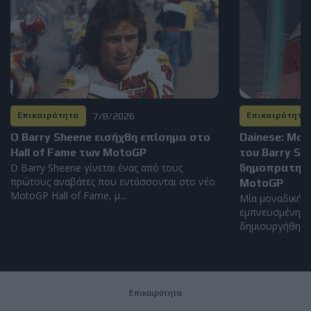
7/8/2026
Επικαιρότητα
Επικαιρότητα
Ο Barry Sheene εισήχθη επίσημα στο
Dainese: Μο
Hall of Fame των MotoGP
του Barry S
Ο Barry Sheene γίνεται ένας από τους
δημοπρατηθεί
πρώτους αναβάτες που εντάσσονται στο νέο
MotoGP
MotoGP Hall of Fame, μ...
Μία μοναδική α
εμπνευσμένη απ
δημιουργήθηκε α
Επικαιρότητα