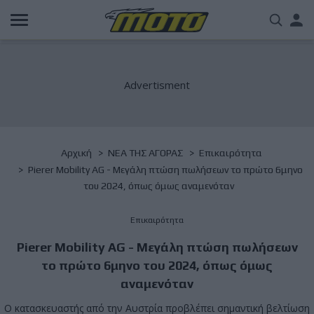
Παράκαμψη
Us
προς
το
acc
κυρίως
περιεχόμενο
me
Breadcrumb
Αρχική
NΕΑ ΤΗΣ ΑΓΟΡΑΣ
Επικαιρότητα
Pierer Mobility AG - Μεγάλη πτώση πωλήσεων το πρώτο 6μηνο
του 2024, όπως όμως αναμενόταν
Επικαιρότητα
Pierer Mobility AG - Μεγάλη πτώση πωλήσεων
το πρώτο 6μηνο του 2024, όπως όμως
αναμενόταν
Ο κατασκευαστής από την Αυστρία προβλέπει σημαντική βελτίωση