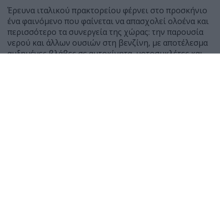
Έρευνα ιταλικού πρακτορείου φέρνει στο προσκήνιο
ένα φαινόμενο που φαίνεται να απασχολεί ολοένα και
περισσότερο τα συνεργεία της χώρας: την παρουσία
νερού και άλλων ουσιών στη βενζίνη, με αποτέλεσμα
αυξημένες βλάβες σε αυτοκίνητα, μοτοσυκλέτες και
scooter.
Σύμφωνα με μαρτυρίες μηχανικών, τους τελευταίους
μήνες έχουν αυξηθεί αισθητά τα οχήματα που
φτάνουν στα συνεργεία μετά από ανεφοδιασμό,
παρουσιάζοντας δυσκολία εκκίνησης ή ακόμη και
πλήρη διακοπή λειτουργίας του κινητήρα.
Ο Giancarlo Lanza, ιδιοκτήτης συνεργείου στη Ρώμη,
δήλωσε χαρακτηριστικά ότι μέσα σε 50 χρόνια
εργασίας δεν είχε συναντήσει τόσα περιστατικά με
παρουσία νερού σε βενζίνη όσο τους τελευταίους έξι
μήνες. Αντίστοιχη είναι και η εικόνα στα δίκυκλα, με
τον μηχανικό Roberto Federici να αναφέρει πως οι