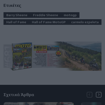
Ετικέτες
Barry Sheene
Freddie Sheene
motogp
Hall of Fame
Hall of Fame MotoGP
carmelo ezpeleta
Σχετικά Άρθρα