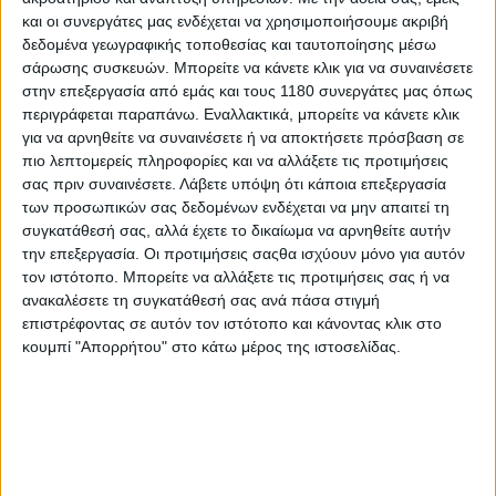
Ευρώπη.
και οι συνεργάτες μας ενδέχεται να χρησιμοποιήσουμε ακριβή
δεδομένα γεωγραφικής τοποθεσίας και ταυτοποίησης μέσω
σάρωσης συσκευών. Μπορείτε να κάνετε κλικ για να συναινέσετε
Αυξημένο παρουσιάζεται το καθαρό χρέος του γκρουπ
στην επεξεργασία από εμάς και τους 1180 συνεργάτες μας όπως
στο 1,469 εκατομμύρια ευρώ, λόγω του αρνητικού
περιγράφεται παραπάνω. Εναλλακτικά, μπορείτε να κάνετε κλικ
αποτελέσματος, όπως και της αυξημένης κεφαλαιακής
για να αρνηθείτε να συναινέσετε ή να αποκτήσετε πρόσβαση σε
δέσμευσης. Ένας από τους κύριους λόγους για το
πιο λεπτομερείς πληροφορίες και να αλλάξετε τις προτιμήσεις
παραπάνω είναι η απαραίτητη υποστήριξη για το
σας πριν συναινέσετε.
Λάβετε υπόψη ότι κάποια επεξεργασία
παγκόσμιο δίκτυο dealer. Χάρη στις διορθωτικές
των προσωπικών σας δεδομένων ενδέχεται να μην απαιτεί τη
κινήσεις του γκρουπ, το Κεφάλαιο Κίνησης και κατ’
συγκατάθεσή σας, αλλά έχετε το δικαίωμα να αρνηθείτε αυτήν
επέκταση το καθαρό χρέος αναμένεται να
την επεξεργασία. Οι προτιμήσεις σαςθα ισχύουν μόνο για αυτόν
επιστρέψουν σε σημαντικά χαμηλότερα επίπεδα μέχρι
τον ιστότοπο. Μπορείτε να αλλάξετε τις προτιμήσεις σας ή να
το τέλος του 2025.
ανακαλέσετε τη συγκατάθεσή σας ανά πάσα στιγμή
επιστρέφοντας σε αυτόν τον ιστότοπο και κάνοντας κλικ στο
κουμπί "Απορρήτου" στο κάτω μέρος της ιστοσελίδας.
Το αυστριακό γκρουπ αναμένεται να απολύσει 200
ακόμα υπαλλήλους στο τέταρτη οικονομικό τρίμηνο
του 2024, ώστε μακροπρόθεσμα να ισχυροποιήσει την
ανταγωνιστικότητα της PIERER Mobility AG.
Η μείωση του όγκου παραγωγής κατά περίπου 25% το