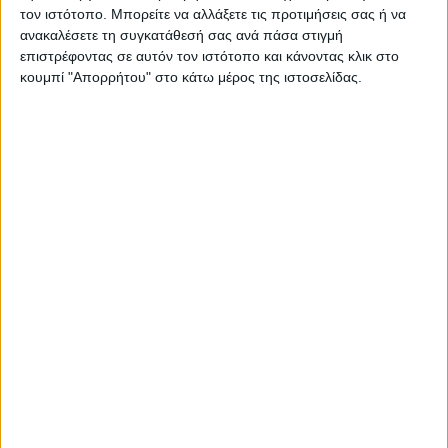
τον ιστότοπο. Μπορείτε να αλλάξετε τις προτιμήσεις σας ή να
ανακαλέσετε τη συγκατάθεσή σας ανά πάσα στιγμή
επιστρέφοντας σε αυτόν τον ιστότοπο και κάνοντας κλικ στο
κουμπί "Απορρήτου" στο κάτω μέρος της ιστοσελίδας.
Αυτή τη φορά, ένας άλλος μοτοσυκλετιστής, χωρίς να
έχει κάνει κάτι ο ίδιος για να προκαλέσει την τύχη
του, δέχεται επίθεση από αρκούδα που τον ρίχνει από
την μοτοσυκλέτα του και στη συνέχεια αναζητά τροφή
στις αποσκευές του αναβάτη. Ευτυχώς για εκείνον η
αρκούδα βρίσκει κάτι φαγώσιμο, όπως μπορείτε να
δείτε και στο παρακάτω βίντεο.