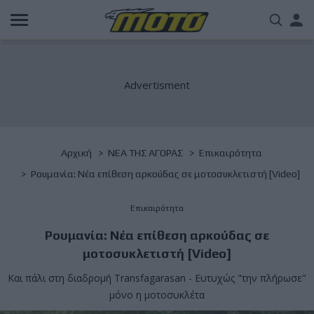
Παράκαμψη
Us
προς
το
acc
κυρίως
περιεχόμενο
me
Breadcrumb
Αρχική
NΕΑ ΤΗΣ ΑΓΟΡΑΣ
Επικαιρότητα
Ρουμανία: Νέα επίθεση αρκούδας σε μοτοσυκλετιστή [Video]
Επικαιρότητα
Ρουμανία: Νέα επίθεση αρκούδας σε
μοτοσυκλετιστή [Video]
Και πάλι στη διαδρομή Transfagarasan - Ευτυχώς "την πλήρωσε"
μόνο η μοτοσυκλέτα