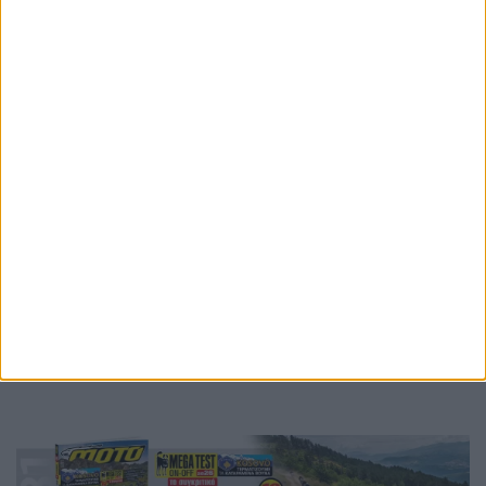
Το MotoGP Hall of Fame θεσπίστηκε το 2025
και
αποτελεί μία επιπλέον διάκριση για αναβάτες που
έχουν κατακτήσει τίτλους στην κορυφαία κατηγορία ή
έχουν σημειώσει τουλάχιστον 25 νίκες σε Grand Prix
MotoGP, τιμώντας τους κορυφαίους στην ιστορία του
θεσμού.
Ετικέτες
Barry Sheene
Freddie Sheene
motogp
Hall of Fame
Hall of Fame MotoGP
carmelo ezpeleta