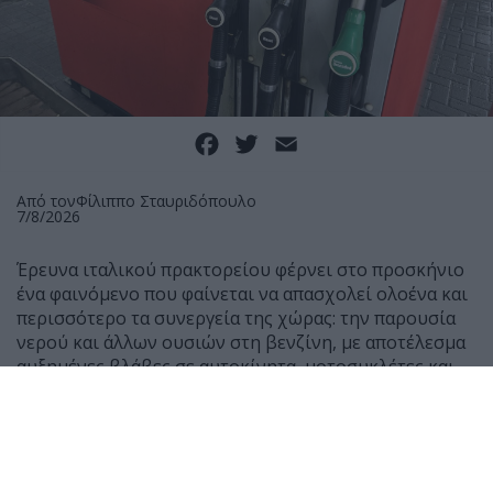
Facebook
Twitter
Email
Από τον
Φίλιππο Σταυριδόπουλο
7/8/2026
Έρευνα ιταλικού πρακτορείου φέρνει στο προσκήνιο
ένα φαινόμενο που φαίνεται να απασχολεί ολοένα και
περισσότερο τα συνεργεία της χώρας: την παρουσία
νερού και άλλων ουσιών στη βενζίνη, με αποτέλεσμα
αυξημένες βλάβες σε αυτοκίνητα, μοτοσυκλέτες και
scooter.
Σύμφωνα με μαρτυρίες μηχανικών, τους τελευταίους
μήνες έχουν αυξηθεί αισθητά τα οχήματα που