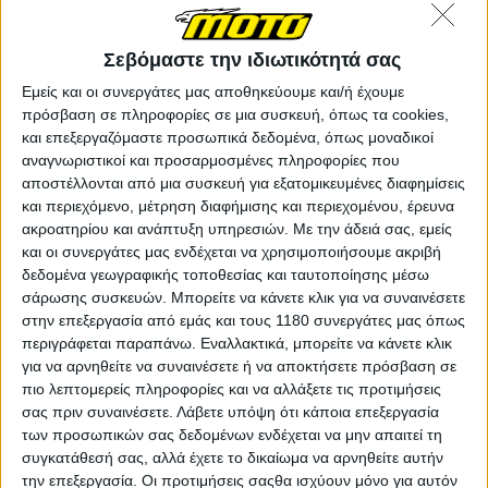
υπολογίζεται ότι ο πληθυσμός τους φτάνει τις 13.000.
Σεβόμαστε την ιδιωτικότητά σας
Εμείς και οι συνεργάτες μας αποθηκεύουμε και/ή έχουμε
πρόσβαση σε πληροφορίες σε μια συσκευή, όπως τα cookies,
και επεξεργαζόμαστε προσωπικά δεδομένα, όπως μοναδικοί
αναγνωριστικοί και προσαρμοσμένες πληροφορίες που
αποστέλλονται από μια συσκευή για εξατομικευμένες διαφημίσεις
και περιεχόμενο, μέτρηση διαφήμισης και περιεχομένου, έρευνα
ακροατηρίου και ανάπτυξη υπηρεσιών.
Με την άδειά σας, εμείς
και οι συνεργάτες μας ενδέχεται να χρησιμοποιήσουμε ακριβή
δεδομένα γεωγραφικής τοποθεσίας και ταυτοποίησης μέσω
σάρωσης συσκευών. Μπορείτε να κάνετε κλικ για να συναινέσετε
στην επεξεργασία από εμάς και τους 1180 συνεργάτες μας όπως
περιγράφεται παραπάνω. Εναλλακτικά, μπορείτε να κάνετε κλικ
για να αρνηθείτε να συναινέσετε ή να αποκτήσετε πρόσβαση σε
πιο λεπτομερείς πληροφορίες και να αλλάξετε τις προτιμήσεις
σας πριν συναινέσετε.
Λάβετε υπόψη ότι κάποια επεξεργασία
των προσωπικών σας δεδομένων ενδέχεται να μην απαιτεί τη
συγκατάθεσή σας, αλλά έχετε το δικαίωμα να αρνηθείτε αυτήν
την επεξεργασία. Οι προτιμήσεις σαςθα ισχύουν μόνο για αυτόν