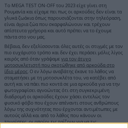
Το MEGA TESΤ ON-OFF του 2023 είχε γίνει στη
Ρουμανία και είχαμε πει πως οι αρκούδες δεν είναι τα
γλυκά ζωάκια όπως παρουσιάζονται στην τηλεόραση,
είναι άγρια ζώα που σκαρφαλώνουν και τρέχουν
απίστευτα γρήγορα και αυτό πρέπει να το έχουμε
πάντα στο νου μας.
Βέβαια, δεν εξελίσσονται όλες αυτές οι στιγμές με τον
πιο ευχάριστο τρόπο και δεν έχει περάσει μόλις λίγος
καιρός από όταν γράψαμε
για τον άτυχο
μοτοσυκλετιστή που σκοτώθηκε από αρκούδα στο
ίδιο μέρος
. Ο εν λόγω αναβάτης έκανε το λάθος να
σταματήσει με τη μοτοσυκλέτα του, να κατέβει από
αυτή και να πάει πιο κοντά σε μια αρκούδα για να την
φωτογραφίσει αγνοώντας ότι στη συγκεκριμένη
διαδρομή οι αρκούδες έχουν χάσει εντελώς τον
φυσικό φόβο που έχουν απέναντι στους ανθρώπους
λόγω της συχνότητας που έρχονται αντιμέτωπες με
αυτούς αλλά και από το λάθος που κάνουν οι
τουρίστες, οι οποίοι τις ταΐζουν για να τις
φωτογραφίσουν.
Στη Ρουμανία γενικότερα