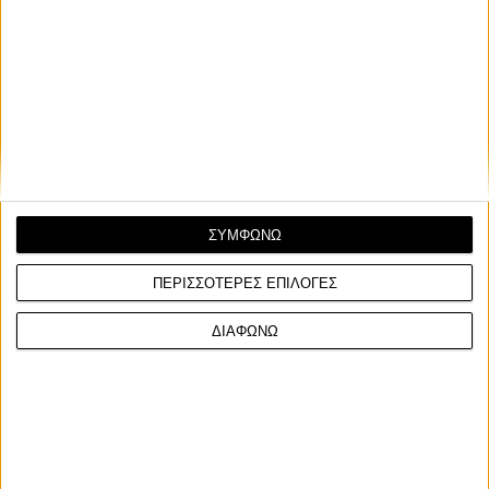
κορυφαίας κατηγορίας αγώνων μοτοσυκλέτας, το 1976
και το 1977, αποτελεί μία εμβληματική
προσωπικότητα των αγώνων μοτοσυκλέτας. Εκτός
από τις επιτυχίες του στην πίστα, ξεχώρισε για τον
έντονο χαρακτήρα και τη δημοτικότητά του, όντας
σύμβολο μιας πιο "ανέμελης" εποχής, κάτι ίσως πιο
κοντά σε rockstar παρά στους σημερινούς
υπεραθλητές-ρομπότ, συμβάλλοντας έτσι σημαντικά
στην προβολή και διάδοση του αθλήματος διεθνώς.
ΣΥΜΦΩΝΩ
ΠΕΡΙΣΣΟΤΕΡΕΣ ΕΠΙΛΟΓΕΣ
ΔΙΑΦΩΝΩ