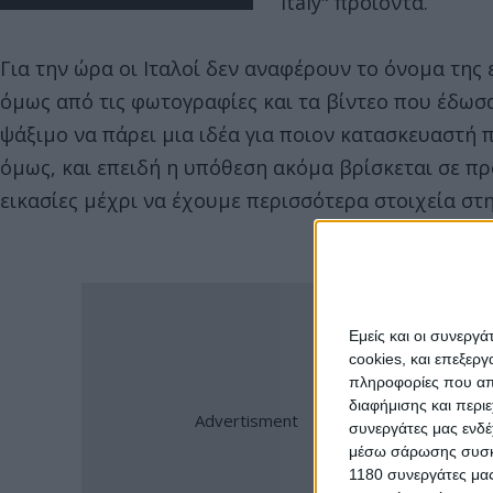
Italy" προϊόντα.
Για την ώρα οι Ιταλοί δεν αναφέρουν το όνομα της 
όμως από τις φωτογραφίες και τα βίντεο που έδωσα
ψάξιμο να πάρει μια ιδέα για ποιον κατασκευαστή π
όμως, και επειδή η υπόθεση ακόμα βρίσκεται σε π
εικασίες μέχρι να έχουμε περισσότερα στοιχεία στ
Εμείς και οι συνεργ
cookies, και επεξε
πληροφορίες που απο
διαφήμισης και περι
συνεργάτες μας ενδέ
μέσω σάρωσης συσκευ
1180 συνεργάτες μας