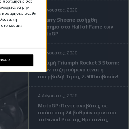
ς προτιμήσεις σας
νδέχεται να μην
7 Αύγουστος, 2026
Οι προτιμήσεις σαςθα
Ο Barry Sheene εισήχθη
λέσετε τη
κ στο κουμπί
επίσημα στο Hall of Fame των
MotoGP
4 Αύγουστος, 2026
ΜΦΩΝΩ
Δοκιμή Triumph Rocket 3 Storm:
Όταν το ζητούμενο είναι η
υπερβολή! Τέρας 2.500 κυβικών!
4 Αύγουστος, 2026
MotoGP: Πέντε αναβάτες σε
απόσταση 24 βαθμών πριν από
το Grand Prix της Βρετανίας