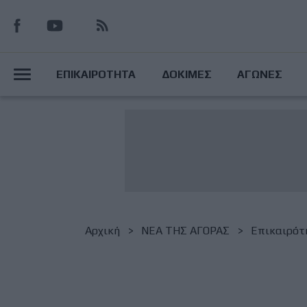
Παράκαμψη
προς
το
Main
κυρίως
ΕΠΙΚΑΙΡΟΤΗΤΑ
ΔΟΚΙΜΕΣ
ΑΓΩΝΕΣ
περιεχόμενο
Menu
Breadcrumb
Αρχική
NΕΑ ΤΗΣ ΑΓΟΡΑΣ
Επικαιρότ