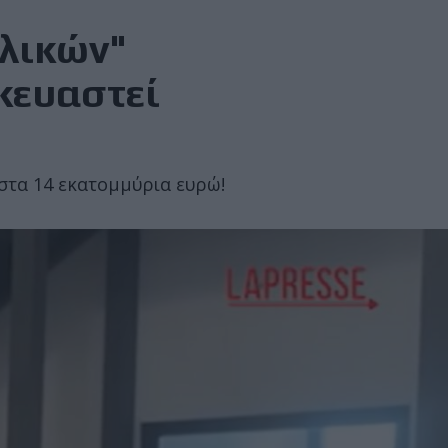
αλικών"
κευαστεί
 στα 14 εκατομμύρια ευρώ!