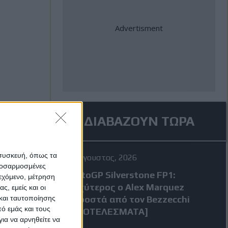
ΔΙΑΒΑΖΟΥΝ ΤΩΡΑ
 συσκευή, όπως τα
7 Αύγουστος, 2026
προσαρμοσμένες
MotoGP Silverstone FP1:
ιεχόμενο, μέτρηση
Ταχύτερος ο Alex Marquez
ς, εμείς και οι
και ταυτοποίησης
μπροστά από τον Bezzecchi
ό εμάς και τους
[ΑΠΟΤΕΛΕΣΜΑΤΑ]
ια να αρνηθείτε να