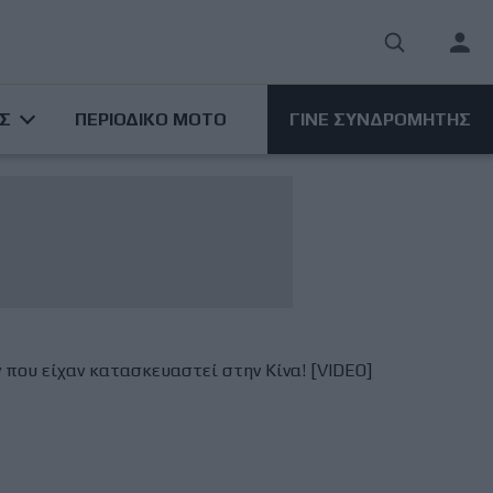
User
acco
ΑΣ
ΠΕΡΙΟΔΙΚΟ ΜΟΤΟ
ΓΙΝΕ ΣΥΝΔΡΟΜΗΤΗΣ
men
που είχαν κατασκευαστεί στην Κίνα! [VIDEO]