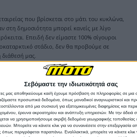
εταιρείας που βρίσκεται στο μάτι του κυκλώνα,
ν στη δημοσιότητα μπορεί κανείς με λίγο
ρόκειται. Επειδή δεν είμαστε 100% σίγουροι
ροκαταρκτικό στάδιο, δεν θα προβούμε σε
η διάθεσή μας.
Σεβόμαστε την ιδιωτικότητά σας
άτες μας αποθηκεύουμε και/ή έχουμε πρόσβαση σε πληροφορίες σε μια
ργαζόμαστε προσωπικά δεδομένα, όπως μοναδικοί αναγνωριστικοί και 
στέλλονται από μια συσκευή για εξατομικευμένες διαφημίσεις και περ
εχομένου, έρευνα ακροατηρίου και ανάπτυξη υπηρεσιών.
Με την άδειά σα
χεται να χρησιμοποιήσουμε ακριβή δεδομένα γεωγραφικής τοποθεσίας 
ών. Μπορείτε να κάνετε κλικ για να συναινέσετε στην επεξεργασία απ
 όπως περιγράφεται παραπάνω. Εναλλακτικά, μπορείτε να κάνετε κλικ γ