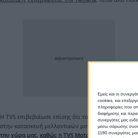
Εμείς και οι συνεργ
cookies, και επεξε
πληροφορίες που απο
διαφήμισης και περι
Η TVS επιβεβαίωσε επίσης ότι το εργοστάσιό της σ
συνεργάτες μας ενδέ
στην κατασκευή μελλοντικών μοντέλων Norton για 
μέσω σάρωσης συσκευ
1180 συνεργάτες μας
την χώρα μας,
καθώς η TVS Motor έρχεται και στη