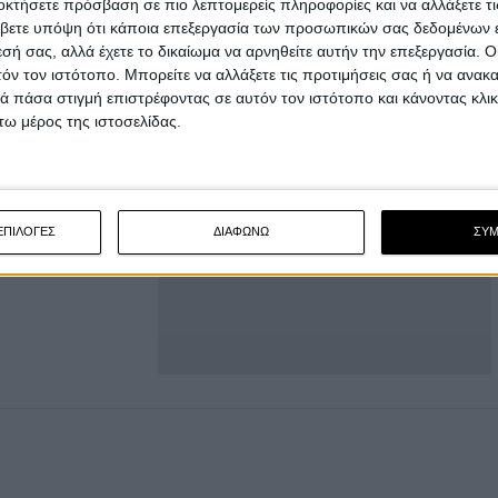
οκτήσετε πρόσβαση σε πιο λεπτομερείς πληροφορίες και να αλλάξετε τι
υση των CFMOTO, Royal Enfield και Letbe.
βετε υπόψη ότι κάποια επεξεργασία των προσωπικών σας δεδομένων ε
εσή σας, αλλά έχετε το δικαίωμα να αρνηθείτε αυτήν την επεξεργασία. 
τόν τον ιστότοπο. Μπορείτε να αλλάξετε τις προτιμήσεις σας ή να ανακα
 πάσα στιγμή επιστρέφοντας σε αυτόν τον ιστότοπο και κάνοντας κλι
ω μέρος της ιστοσελίδας.
ΕΠΙΛΟΓΕΣ
ΔΙΑΦΩΝΩ
ΣΥ