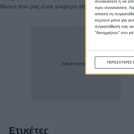
συναινέσετε ή να απ
Muvus που μας είναι γνώριμη από την αντιπροσώπε
πριν συναινέσετε.
Λά
απαιτεί τη συγκατάθ
ισχύουν μόνο για αυ
συγκατάθεσή σας ανά
"Απορρήτου" στο κάτ
ΠΕΡΙΣΣΟΤΕΡΕΣ 
Ετικέτες