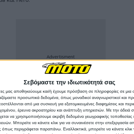
Σεβόμαστε την ιδιωτικότητά σας
άτες μας αποθηκεύουμε και/ή έχουμε πρόσβαση σε πληροφορίες σε μια
ργαζόμαστε προσωπικά δεδομένα, όπως μοναδικοί αναγνωριστικοί και 
στέλλονται από μια συσκευή για εξατομικευμένες διαφημίσεις και περ
εχομένου, έρευνα ακροατηρίου και ανάπτυξη υπηρεσιών.
Με την άδειά σα
το Hosur θα διαδραματίσει σημαντικότερο ρόλο
χεται να χρησιμοποιήσουμε ακριβή δεδομένα γεωγραφικής τοποθεσίας 
τις παγκόσμιες αγορές.
Τα νέα αυτά αφορούν και
ών. Μπορείτε να κάνετε κλικ για να συναινέσετε στην επεξεργασία απ
 όπως περιγράφεται παραπάνω. Εναλλακτικά, μπορείτε να κάνετε κλικ γ
ν Ελλάδα
και μάλιστα θα εκπροσωπείται από την