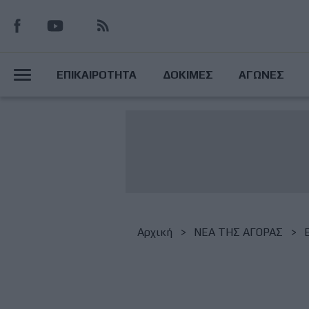
Παράκαμψη
προς
το
Main
κυρίως
ΕΠΙΚΑΙΡΟΤΗΤΑ
ΔΟΚΙΜΕΣ
ΑΓΩΝΕΣ
περιεχόμενο
Menu
Breadcrumb
Αρχική
NΕΑ ΤΗΣ ΑΓΟΡΑΣ