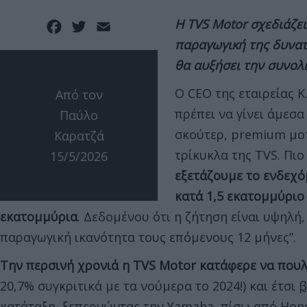
Η
TVS
Motor σχεδιάζει
Facebook
Twitter
Email
παραγωγική της δυνατ
θα αυξήσει την συνολι
Ο CEO της εταιρείας 
Από τον
πρέπει να γίνει άμεσα
Παύλο
σκούτερ, premium μοτ
Καρατζά
τρίκυκλα της TVS. Πιο
15/5/2026
εξετάζουμε το ενδεχό
κατά 1,5 εκατομμύριο
εκατομμύρια
. Δεδομένου ότι η ζήτηση είναι υψηλή
παραγωγική ικανότητα τους επόμενους 12 μήνες”.
Την περσινή χρονιά η TVS Motor κατάφερε να πουλ
20,7% συγκριτικά με τα νούμερα το 2024!) και έτσι
β
κατάταξη, ξεπερνώντας την Yamaha
, πίσω από Hon