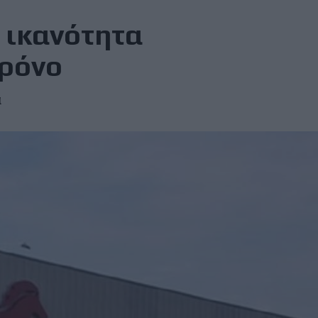
 ικανότητα
χρόνο
α