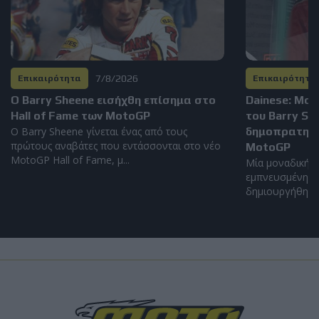
7/8/2026
Επικαιρότητα
Επικαιρότητα
Ο Barry Sheene εισήχθη επίσημα στο
Dainese: Μο
Hall of Fame των MotoGP
του Barry S
Ο Barry Sheene γίνεται ένας από τους
δημοπρατηθεί
πρώτους αναβάτες που εντάσσονται στο νέο
MotoGP
MotoGP Hall of Fame, μ...
Μία μοναδική α
εμπνευσμένη απ
δημιουργήθηκε α
Επικαιρότητα
Ανησυχία στην Ιταλία για νοθευμένη βενζίνη -
Κλιμάκωση λόγω συνεχών αυξήσεων των τιμών