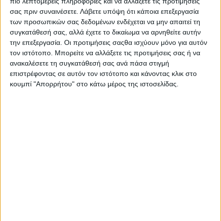
πιο λεπτομερείς πληροφορίες και να αλλάξετε τις προτιμήσεις
σας πριν συναινέσετε.
Λάβετε υπόψη ότι κάποια επεξεργασία
των προσωπικών σας δεδομένων ενδέχεται να μην απαιτεί τη
συγκατάθεσή σας, αλλά έχετε το δικαίωμα να αρνηθείτε αυτήν
την επεξεργασία. Οι προτιμήσεις σαςθα ισχύουν μόνο για αυτόν
τον ιστότοπο. Μπορείτε να αλλάξετε τις προτιμήσεις σας ή να
ανακαλέσετε τη συγκατάθεσή σας ανά πάσα στιγμή
επιστρέφοντας σε αυτόν τον ιστότοπο και κάνοντας κλικ στο
κουμπί "Απορρήτου" στο κάτω μέρος της ιστοσελίδας.
Για την αυτονομία που μπορεί να ξεπεράσει σύμφωνα
με την εταιρεία τα 90 χιλιόμετρα φροντίζει μια
μπαταρία γραφενίου των 2,73 kWh, η οποία έχει
τοποθετηθεί στο πάτωμα και έτσι συμβάλλει και στην