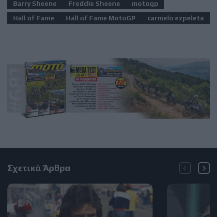
Barry Sheene
Freddie Sheene
motogp
Hall of Fame
Hall of Fame MotoGP
carmelo ezpeleta
Σχετικά Άρθρα