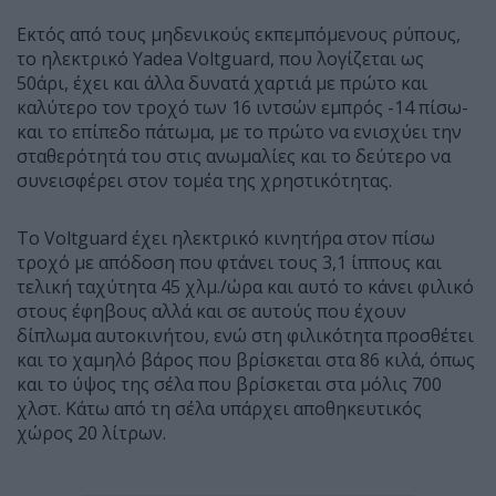
Εκτός από τους μηδενικούς εκπεμπόμενους ρύπους,
το ηλεκτρικό Yadea Voltguard, που λογίζεται ως
50άρι, έχει και άλλα δυνατά χαρτιά με πρώτο και
καλύτερο τον τροχό των 16 ιντσών εμπρός -14 πίσω-
και το επίπεδο πάτωμα, με το πρώτο να ενισχύει την
σταθερότητά του στις ανωμαλίες και το δεύτερο να
συνεισφέρει στον τομέα της χρηστικότητας.
Το Voltguard έχει ηλεκτρικό κινητήρα στον πίσω
τροχό με απόδοση που φτάνει τους 3,1 ίππους και
τελική ταχύτητα 45 χλμ./ώρα και αυτό το κάνει φιλικό
στους έφηβους αλλά και σε αυτούς που έχουν
δίπλωμα αυτοκινήτου, ενώ στη φιλικότητα προσθέτει
και το χαμηλό βάρος που βρίσκεται στα 86 κιλά, όπως
και το ύψος της σέλα που βρίσκεται στα μόλις 700
χλστ. Κάτω από τη σέλα υπάρχει αποθηκευτικός
χώρος 20 λίτρων.