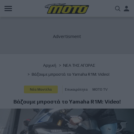
Παράκαμψη
Us
προς
το
acc
κυρίως
περιεχόμενο
me
Breadcrumb
Αρχική
NΕΑ ΤΗΣ ΑΓΟΡΑΣ
Βάζουμε μπροστά το Yamaha R1M: Video!
Νέα Μοντέλα
Επικαιρότητα
ΜΟΤΟ TV
Βάζουμε μπροστά το Yamaha R1M: Video!