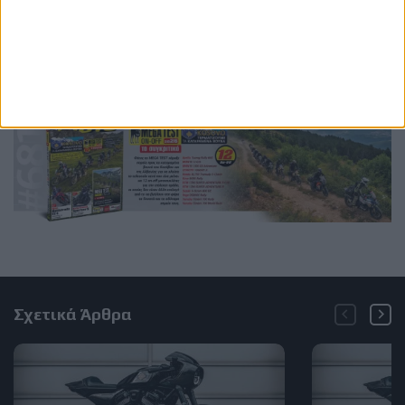
RMCR
RMXR
Harley-Davidson
Revolution Max
νέο μοντέλο
νέα μοτοσυκλέτα
Σχετικά Άρθρα