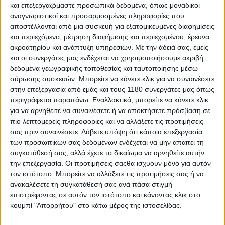
και επεξεργαζόμαστε προσωπικά δεδομένα, όπως μοναδικοί
αναγνωριστικοί και προσαρμοσμένες πληροφορίες που
αποστέλλονται από μια συσκευή για εξατομικευμένες διαφημίσεις
και περιεχόμενο, μέτρηση διαφήμισης και περιεχομένου, έρευνα
ακροατηρίου και ανάπτυξη υπηρεσιών.
Με την άδειά σας, εμείς
και οι συνεργάτες μας ενδέχεται να χρησιμοποιήσουμε ακριβή
δεδομένα γεωγραφικής τοποθεσίας και ταυτοποίησης μέσω
σάρωσης συσκευών. Μπορείτε να κάνετε κλικ για να συναινέσετε
στην επεξεργασία από εμάς και τους 1180 συνεργάτες μας όπως
περιγράφεται παραπάνω. Εναλλακτικά, μπορείτε να κάνετε κλικ
για να αρνηθείτε να συναινέσετε ή να αποκτήσετε πρόσβαση σε
πιο λεπτομερείς πληροφορίες και να αλλάξετε τις προτιμήσεις
σας πριν συναινέσετε.
Λάβετε υπόψη ότι κάποια επεξεργασία
των προσωπικών σας δεδομένων ενδέχεται να μην απαιτεί τη
συγκατάθεσή σας, αλλά έχετε το δικαίωμα να αρνηθείτε αυτήν
την επεξεργασία. Οι προτιμήσεις σαςθα ισχύουν μόνο για αυτόν
τον ιστότοπο. Μπορείτε να αλλάξετε τις προτιμήσεις σας ή να
ανακαλέσετε τη συγκατάθεσή σας ανά πάσα στιγμή
επιστρέφοντας σε αυτόν τον ιστότοπο και κάνοντας κλικ στο
κουμπί "Απορρήτου" στο κάτω μέρος της ιστοσελίδας.