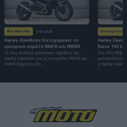
3/8/2026
Νέα Μοντέλα
Επικαιρότητα
Harley-Davidson: Kατοχυρώνει τα
Harley David
εμπορικά σημάτα RMCR και RMXR
Racer 150 hp
Οι νέες αιτήσεις εμπορικών σημάτων της
Στα τέλη Φεβρο
Harley-Davidson για τις ονομασίες RMCR και
μοτοσυκλετών 
RMXR δείχνουν ότι ...
η Harley-Davidso
Load
More