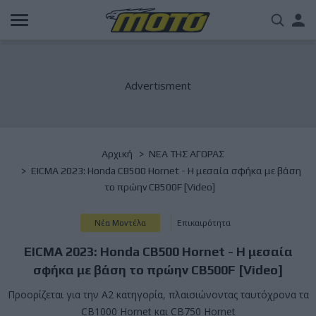
Παράκαμψη
Us
προς
το
acc
κυρίως
περιεχόμενο
me
Breadcrumb
Αρχική
NΕΑ ΤΗΣ ΑΓΟΡΑΣ
EICMA 2023: Honda CB500 Hornet - Η μεσαία σφήκα με βάση
το πρώην CB500F [Video]
Νέα Μοντέλα
Επικαιρότητα
EICMA 2023: Honda CB500 Hornet - Η μεσαία
σφήκα με βάση το πρώην CB500F [Video]
Προορίζεται για την Α2 κατηγορία, πλαισιώνοντας ταυτόχρονα τα
CB1000 Hornet και CB750 Hornet