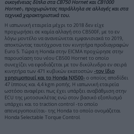
οικογένειας δίπλα στα CB750 Hornet και CB1000
Hornet-, προχωρώντας παράλληλα σε αλλαγές και στα
τεχνικά χαρακτηριστικά του.
Η ιαπωνική εταιρεία μέχρι το 2018 δεν είχε
προχωρήσει σε καμία αλλαγή στο CB500F, με το εν
λόγω μοντέλο να ανανεώνεται εμφανισιακά το 2019,
αποκτώντας ταυτόχρονα τον κινητήρα προδιαγραφών
Euro 5. Τώρα η Honda στην EICMA προχώρησε στην
παρουσίαση του νέου CB500 Hornet το οποίο
συνεχίζει να εφοδιάζεται με τον δικύλινδρο εν σειρά
κινητήρα των 471 κυβικών εκατοστών
-τον ίδιο
χρησιμοποιεί και το Honda NX500-
ο οποίος αποδίδει
47 ίππους και 4,4 kgm ροπής. Η ιαπωνική εταιρεία
ωστόσο αναφέρει πως έχει υπάρξει αναβάθμιση στην
ECU της μοτοσυκλέτας ενώ στον βασικό εξοπλισμό
υπάρχει και το traction control -το οποίο
απενεργοποιείται- της Honda το οποίο ονομάζεται
Honda Selectable Torque Control.