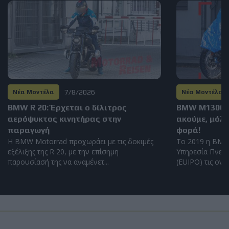
7/8/2026
Νέα Μοντέλα
Νέα Μοντέλα
BMW R 20: Έρχεται ο δίλιτρος
BMW M1300GS
αερόψυκτος κινητήρας στην
ακούμε, μόλι
παραγωγή
φορά!
Η BMW Motorrad προχωράει με τις δοκιμές
Το 2019 η BMW
εξέλιξης της R 20, με την επίσημη
Υπηρεσία Πνευμ
παρουσίασή της να αναμένετ...
(EUIPO) τις ονομ
Load