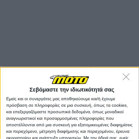
Εμφανισιακά το CB500 Hornet όπως λέει και το όνομα
του ακολουθεί την σχεδιαστική γλώσσα των μεγάλων
του αδερφών CB750 Hornet και
CB1000 Hornet
, όμως
αξίζει να σημειωθεί πως οι προβολείς των τριών
Σεβόμαστε την ιδιωτικότητά σας
μοντέλων διαφέρουν! Το νέο μοντέλο διατίθεται σε
Εμείς και οι συνεργάτες μας αποθηκεύουμε και/ή έχουμε
τρία χρώματα: Matt Gunpowder Black Metallic (μαύρο),
πρόσβαση σε πληροφορίες σε μια συσκευή, όπως τα cookies,
Grand Prix Red (κόκκινο) και Pearl Himalayas White
και επεξεργαζόμαστε προσωπικά δεδομένα, όπως μοναδικοί
(λευκό) ενώ εφοδιάζεται με την έγχρωμη TFT 5
αναγνωριστικοί και προσαρμοσμένες πληροφορίες που
ιντσών του CB1000 Hornet με συνδεσιμότητα
αποστέλλονται από μια συσκευή για εξατομικευμένες διαφημίσεις
RoadSync. Αλλαγές έχουμε στον τομέα των
και περιεχόμενο, μέτρηση διαφήμισης και περιεχομένου, έρευνα
αναρτήσεων καθώς το CB500 Hornet χρησιμοποιεί το
ακροατηρίου και ανάπτυξη υπηρεσιών.
Με την άδειά σας, εμείς