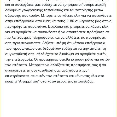
ανεστραμμένο πιρούνι Showa 41 χλστ. SFF-BP το
και οι συνεργάτες μας ενδέχεται να χρησιμοποιήσουμε ακριβή
οποίο έχει και το CB1000 Hornet (!), ενώ πίσω έχουμε
δεδομένα γεωγραφικής τοποθεσίας και ταυτοποίησης μέσω
ένα μονό αμορτισέρ με δυνατότητα προφόρτισης 5
σάρωσης συσκευών. Μπορείτε να κάνετε κλικ για να συναινέσετε
σταδίων. Το μεταξόνιο βρίσκεται στα 1.410 χλστ. με το
στην επεξεργασία από εμάς και τους 1180 συνεργάτες μας όπως
ύψος της σέλας να βρίσκεται στα 785 χλστ. και το
περιγράφεται παραπάνω. Εναλλακτικά, μπορείτε να κάνετε κλικ
βάρος να αγγίζει τα 188 κιλά.
για να αρνηθείτε να συναινέσετε ή να αποκτήσετε πρόσβαση σε
πιο λεπτομερείς πληροφορίες και να αλλάξετε τις προτιμήσεις
σας πριν συναινέσετε.
Λάβετε υπόψη ότι κάποια επεξεργασία
των προσωπικών σας δεδομένων ενδέχεται να μην απαιτεί τη
συγκατάθεσή σας, αλλά έχετε το δικαίωμα να αρνηθείτε αυτήν
την επεξεργασία. Οι προτιμήσεις σαςθα ισχύουν μόνο για αυτόν
τον ιστότοπο. Μπορείτε να αλλάξετε τις προτιμήσεις σας ή να
ανακαλέσετε τη συγκατάθεσή σας ανά πάσα στιγμή
επιστρέφοντας σε αυτόν τον ιστότοπο και κάνοντας κλικ στο
κουμπί "Απορρήτου" στο κάτω μέρος της ιστοσελίδας.