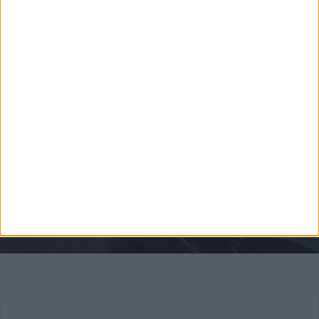
προσεχή Νοέμβριο στο Μιλάνο, πριν ξεκινήσει η
εμπορική της πορεία, ελπίζουμε με το αρχικό fluo
χρώμα που την πρωτοείδαμε!