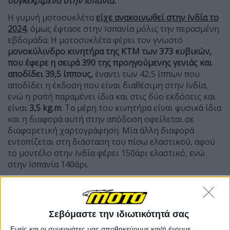
συγκεκριμένα στην Ισπανία.
Η γυμνή μοτοσυκλέτα
είχε ανακοινωθεί στην Ινδία το
2024
, όμως έφτασε στην Ισπανία μόλις την περασμένη
εβδομάδα. Η μοτοσυκλέτα φέρει τον γνωστό
μονοκύλινδρο κινητήρα της
KTM των 373 κυβικών,
που έφερε η σειρά 390 της προηγούμενης γενιάς και
αποδίδει 39,5 ίππους,
έναντι των 42,5 ίππων που
αποδίδει η έκδοση που είναι διαθέσιμη στην Ινδία,
ενώ η ροπή παραμένει ίδια και στις δύο εκδόσεις και
είναι
3,5
kg.
m
. Τα μέρη του κινητήρα είναι φυσικά ίδια
και η διαφορά αυτή στην απόδοση οφείλεται σε
διαφορετική χαρτογράφηση. Μία άλλη διαφορά
εντοπίζεται στη διάσταση του πίσω ελαστικού, αφού
το μοντέλο στην Ινδία φέρει 150άρι ελαστικό, ενώ
στην Ισπανία 140άρι.
Σεβόμαστε την ιδιωτικότητά σας
Εμείς και οι συνεργάτες μας αποθηκεύουμε και/ή έχουμε