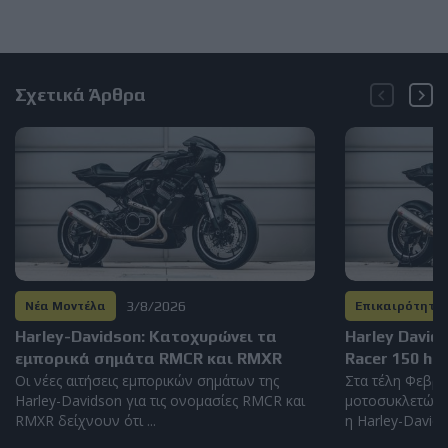
Σχετικά Άρθρα
3/8/2026
Νέα Μοντέλα
Επικαιρότητα
Harley-Davidson: Kατοχυρώνει τα
Harley David
εμπορικά σημάτα RMCR και RMXR
Racer 150 hp
Οι νέες αιτήσεις εμπορικών σημάτων της
Στα τέλη Φεβρο
Harley-Davidson για τις ονομασίες RMCR και
μοτοσυκλετών 
RMXR δείχνουν ότι ...
η Harley-Davidso