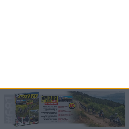
ονομασίες εξακολουθούν να βρίσκονται στον
σχεδιασμό της εταιρείας.
Ετικέτες
RMCR
RMXR
Harley-Davidson
Revolution Max
νέο μοντέλο
νέα μοτοσυκλέτα