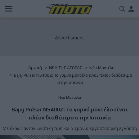
Παράκαμψη
Us
προς
το
acc
κυρίως
περιεχόμενο
me
Breadcrumb
Αρχική
NΕΑ ΤΗΣ ΑΓΟΡΑΣ
Νέα Μοντέλα
Bajaj Pulsar NS400Z: Το γυμνό μοντέλο είναι πλέον διαθέσιμο
στην Ισπανία
Νέα Μοντέλα
Bajaj Pulsar NS400Z: Το γυμνό μοντέλο είναι
πλέον διαθέσιμο στην Ισπανία
Με άκρως ανταγωνιστική τιμή και 5 χρόνια εργοστασιακή εγγύηση