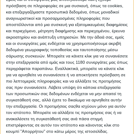
πρόσβαση σε πληροφορίες σε μια συσκευή, όπως τα cookies,
και επεξεργαζόμαστε προσωπικά δεδομένα, όπως μοναδικοί
αναγνωριστικοί και προσαρμοσμένες πληροφορίες που
αποστέλλονται από μια συσκευή για εξατομικευμένες διαφημίσεις
και περιεχόμενο, μέτρηση διαφήμισης και περιεχομένου, έρευνα
ακροατηρίου και ανάπτυξη υπηρεσιών.
Με την άδειά σας, εμείς
και οι συνεργάτες μας ενδέχεται να χρησιμοποιήσουμε ακριβή
δεδομένα γεωγραφικής τοποθεσίας και ταυτοποίησης μέσω
σάρωσης συσκευών. Μπορείτε να κάνετε κλικ για να συναινέσετε
στην επεξεργασία από εμάς και τους 1180 συνεργάτες μας όπως
περιγράφεται παραπάνω. Εναλλακτικά, μπορείτε να κάνετε κλικ
Η Bajaj Pulsar NS400Z έρχεται με
ανεστραμμένο
για να αρνηθείτε να συναινέσετε ή να αποκτήσετε πρόσβαση σε
πιρούνι 43 χιλιοστών
και διαδρομή 130 mm μπροστά
πιο λεπτομερείς πληροφορίες και να αλλάξετε τις προτιμήσεις
και monoshock αμορτισέρ πίσω με διαδρομή 130 mm.
σας πριν συναινέσετε.
Λάβετε υπόψη ότι κάποια επεξεργασία
Στον τομέα της πέδησης, βρίσκουμε δίσκο 320 mm
των προσωπικών σας δεδομένων ενδέχεται να μην απαιτεί τη
μπροστά και 230 mm πίσω.
συγκατάθεσή σας, αλλά έχετε το δικαίωμα να αρνηθείτε αυτήν
την επεξεργασία. Οι προτιμήσεις σαςθα ισχύουν μόνο για αυτόν
τον ιστότοπο. Μπορείτε να αλλάξετε τις προτιμήσεις σας ή να
ανακαλέσετε τη συγκατάθεσή σας ανά πάσα στιγμή
επιστρέφοντας σε αυτόν τον ιστότοπο και κάνοντας κλικ στο
κουμπί "Απορρήτου" στο κάτω μέρος της ιστοσελίδας.