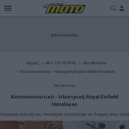
Παράκαμψη
Us
προς
το
acc
κυρίως
περιεχόμενο
me
Breadcrumb
Αρχική
NΕΑ ΤΗΣ ΑΓΟΡΑΣ
Νέα Μοντέλα
Κατασκοπευτικό - Ηλεκτρική Royal Enfield Himalayan
Νέα Μοντέλα
Κατασκοπευτικό - Ηλεκτρική Royal Enfield
Himalayan
Ηλεκτρική έκδοση του Himalayan εντοπίστηκε σε δοκιμές στην Ινδία