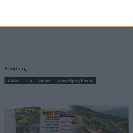
Ετικέτες
BMW
r20
boxer
κινητήρας boxer