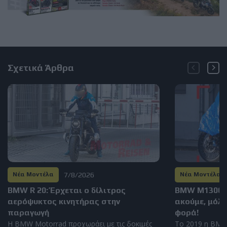
Σχετικά Άρθρα
7/8/2026
Νέα Μοντέλα
Νέα Μοντέλα
BMW R 20: Έρχεται ο δίλιτρος
BMW M1300GS
αερόψυκτος κινητήρας στην
ακούμε, μόλι
παραγωγή
φορά!
Η BMW Motorrad προχωράει με τις δοκιμές
Το 2019 η BMW