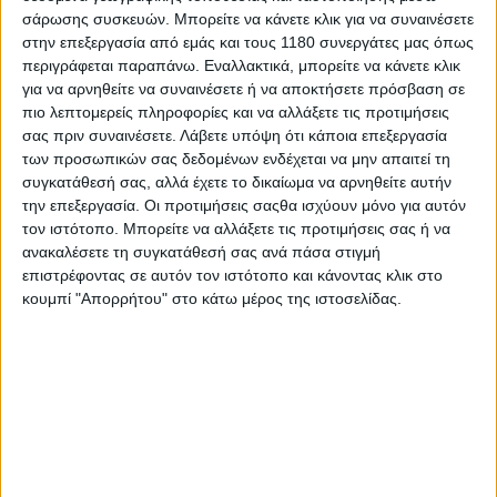
σάρωσης συσκευών. Μπορείτε να κάνετε κλικ για να συναινέσετε
στην επεξεργασία από εμάς και τους 1180 συνεργάτες μας όπως
περιγράφεται παραπάνω. Εναλλακτικά, μπορείτε να κάνετε κλικ
για να αρνηθείτε να συναινέσετε ή να αποκτήσετε πρόσβαση σε
πιο λεπτομερείς πληροφορίες και να αλλάξετε τις προτιμήσεις
σας πριν συναινέσετε.
Λάβετε υπόψη ότι κάποια επεξεργασία
των προσωπικών σας δεδομένων ενδέχεται να μην απαιτεί τη
Το νέο μοντέλο, όμως, φαίνεται πολύ πιο κοντά στην
συγκατάθεσή σας, αλλά έχετε το δικαίωμα να αρνηθείτε αυτήν
την επεξεργασία. Οι προτιμήσεις σαςθα ισχύουν μόνο για αυτόν
τελική έκδοση, από την μοτοσυκλέτα που είδαμε στην
τον ιστότοπο. Μπορείτε να αλλάξετε τις προτιμήσεις σας ή να
EICMA, με τους Ινδούς να έχουν παρουσιάσει από τότε
ανακαλέσετε τη συγκατάθεσή σας ανά πάσα στιγμή
και τη μάρκα Flying Flea, όπως και την πρώτη
επιστρέφοντας σε αυτόν τον ιστότοπο και κάνοντας κλικ στο
μοτοσυκλέτα που θα ανήκει σε αυτή (
διαβάστε
κουμπί "Απορρήτου" στο κάτω μέρος της ιστοσελίδας.
περισσότερα εδώ
).