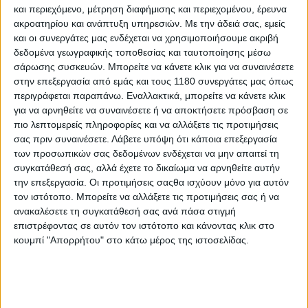
και περιεχόμενο, μέτρηση διαφήμισης και περιεχομένου, έρευνα
ακροατηρίου και ανάπτυξη υπηρεσιών.
Με την άδειά σας, εμείς
και οι συνεργάτες μας ενδέχεται να χρησιμοποιήσουμε ακριβή
δεδομένα γεωγραφικής τοποθεσίας και ταυτοποίησης μέσω
σάρωσης συσκευών. Μπορείτε να κάνετε κλικ για να συναινέσετε
στην επεξεργασία από εμάς και τους 1180 συνεργάτες μας όπως
περιγράφεται παραπάνω. Εναλλακτικά, μπορείτε να κάνετε κλικ
για να αρνηθείτε να συναινέσετε ή να αποκτήσετε πρόσβαση σε
πιο λεπτομερείς πληροφορίες και να αλλάξετε τις προτιμήσεις
σας πριν συναινέσετε.
Λάβετε υπόψη ότι κάποια επεξεργασία
των προσωπικών σας δεδομένων ενδέχεται να μην απαιτεί τη
συγκατάθεσή σας, αλλά έχετε το δικαίωμα να αρνηθείτε αυτήν
την επεξεργασία. Οι προτιμήσεις σαςθα ισχύουν μόνο για αυτόν
τον ιστότοπο. Μπορείτε να αλλάξετε τις προτιμήσεις σας ή να
ανακαλέσετε τη συγκατάθεσή σας ανά πάσα στιγμή
επιστρέφοντας σε αυτόν τον ιστότοπο και κάνοντας κλικ στο
κουμπί "Απορρήτου" στο κάτω μέρος της ιστοσελίδας.
Το βάρος της μοτοσυκλέτας είναι υψηλό και
ανέρχεται στα
202,5 κιλά
, χωρίς υγρά, με τη
χωρητικότητα του ντεπόζιτου να είναι στα
15 λίτρα
.