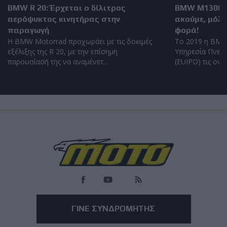
BMW R 20: Έρχεται ο δίλιτρος
BMW M1300GS
αερόψυκτος κινητήρας στην
ακούμε, μόλι
παραγωγή
φορά!
Η BMW Motorrad προχωράει με τις δοκιμές
Το 2019 η BMW
εξέλιξης της R 20, με την επίσημη
Υπηρεσία Πνευμ
παρουσίασή της να αναμένετ...
(EUIPO) τις ονομ
Load
More
ΓΙΝΕ ΣΥΝΔΡΟΜΗΤΗΣ