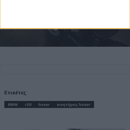
Ετικέτες
BMW
r20
boxer
κινητήρας boxer