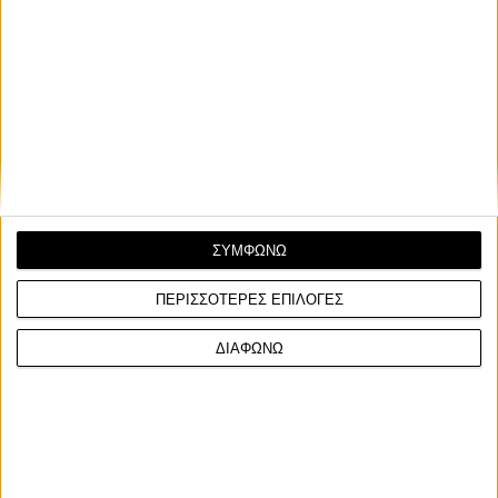
Σχετικά Άρθρα
ΣΥΜΦΩΝΩ
19/5/2026
Νέα Μοντέλα
Νέα Μοντέλα
ΠΕΡΙΣΣΟΤΕΡΕΣ ΕΠΙΛΟΓΕΣ
Letbe Punk: Νέο A2 bobber ήρθε
Letbe Arthur
Ευρώπη με τιμή κοντά στα 6.000 ευρώ
κινέζικη ρετ
ΔΙΑΦΩΝΩ
Η Letbe Punk 500, είναι μία bobber
προσιτή τιμ
μοτοσυκλέτα με πολύ ιδιαίτερη εμφάνιση
Μία νέα πρότασ
που απευθύνεται σε κατόχου...
κατηγορία των
την Arthur 700 