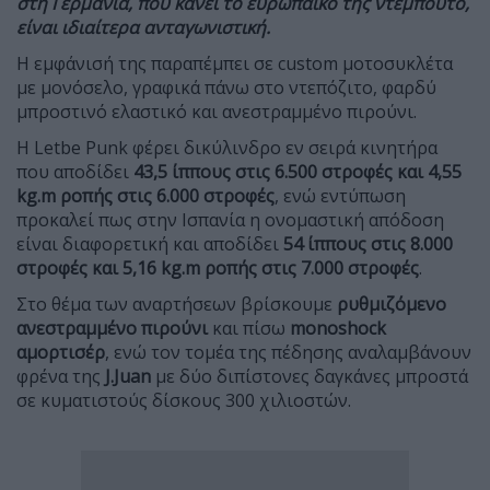
στη Γερμανία, που κάνει το ευρωπαϊκό της ντεμπούτο,
είναι ιδιαίτερα ανταγωνιστική.
Η εμφάνισή της παραπέμπει σε custom μοτοσυκλέτα
με μονόσελο, γραφικά πάνω στο ντεπόζιτο, φαρδύ
μπροστινό ελαστικό και ανεστραμμένο πιρούνι.
Η Letbe Punk φέρει δικύλινδρο εν σειρά κινητήρα
που αποδίδει
43,5 ίππους στις 6.500 στροφές και 4,55
kg.
m ροπής στις 6.000 στροφές
, ενώ εντύπωση
προκαλεί πως στην Ισπανία η ονομαστική απόδοση
είναι διαφορετική και αποδίδει
54 ίππους στις 8.000
στροφές και 5,16
kg.
m ροπής στις 7.000 στροφές
.
Στο θέμα των αναρτήσεων βρίσκουμε
ρυθμιζόμενο
ανεστραμμένο πιρούνι
και πίσω
monoshock
αμορτισέρ
, ενώ τον τομέα της πέδησης αναλαμβάνουν
φρένα της
J.
Juan
με δύο διπίστονες δαγκάνες μπροστά
σε κυματιστούς δίσκους 300 χιλιοστών.