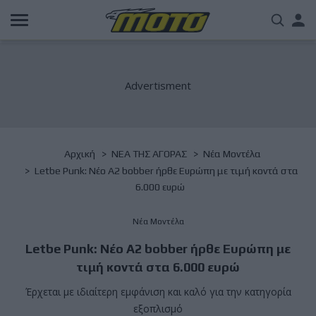
Παράκαμψη
Us
προς
το
acc
κυρίως
περιεχόμενο
me
Breadcrumb
Αρχική
NΕΑ ΤΗΣ ΑΓΟΡΑΣ
Νέα Μοντέλα
Letbe Punk: Νέο A2 bobber ήρθε Ευρώπη με τιμή κοντά στα
6.000 ευρώ
Νέα Μοντέλα
Letbe Punk: Νέο A2 bobber ήρθε Ευρώπη με
τιμή κοντά στα 6.000 ευρώ
Έρχεται με ιδιαίτερη εμφάνιση και καλό για την κατηγορία
εξοπλισμό