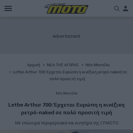
Παράκαμψη
Us
προς
το
acc
κυρίως
περιεχόμενο
me
Breadcrumb
Αρχική
NΕΑ ΤΗΣ ΑΓΟΡΑΣ
Νέα Μοντέλα
Letbe Arthur 700: Έρχεται Ευρώπη η κινέζικη ρετρό-naked σε
πολύ προσιτή τιμή
Νέα Μοντέλα
Letbe Arthur 700: Έρχεται Ευρώπη η κινέζικη
ρετρό-naked σε πολύ προσιτή τιμή
Με επώνυμα περιφερειακά και κινητήρα της CFMOTO