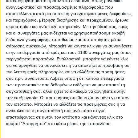
και επεξεργαζόμαστε προσωπικά δεδομένα, όπως μοναδικοί
αναγνωριστικοί και προσαρμοσμένες πληροφορίες που
αποστέλλονται από μια συσκευή για εξατομικευμένες διαφημίσεις
και περιεχόμενο, μέτρηση διαφήμισης και περιεχομένου, έρευνα
ακροατηρίου και ανάπτυξη υπηρεσιών.
Με την άδειά σας, εμείς
και οι συνεργάτες μας ενδέχεται να χρησιμοποιήσουμε ακριβή
δεδομένα γεωγραφικής τοποθεσίας και ταυτοποίησης μέσω
σάρωσης συσκευών. Μπορείτε να κάνετε κλικ για να συναινέσετε
στην επεξεργασία από εμάς και τους 1180 συνεργάτες μας όπως
περιγράφεται παραπάνω. Εναλλακτικά, μπορείτε να κάνετε κλικ
για να αρνηθείτε να συναινέσετε ή να αποκτήσετε πρόσβαση σε
πιο λεπτομερείς πληροφορίες και να αλλάξετε τις προτιμήσεις
σας πριν συναινέσετε.
Λάβετε υπόψη ότι κάποια επεξεργασία
των προσωπικών σας δεδομένων ενδέχεται να μην απαιτεί τη
συγκατάθεσή σας, αλλά έχετε το δικαίωμα να αρνηθείτε αυτήν
Η εταιρεία δηλώνει πως η τελική ταχύτητα της
την επεξεργασία. Οι προτιμήσεις σαςθα ισχύουν μόνο για αυτόν
μοτοσυκλέτας είναι 185 km/h και ακόμα δεν έχουν
τον ιστότοπο. Μπορείτε να αλλάξετε τις προτιμήσεις σας ή να
αποκαλυφθεί τα πλήρη τεχνικά χαρακτηριστικά της
ανακαλέσετε τη συγκατάθεσή σας ανά πάσα στιγμή
Arthur 700 που φέρει
αναρτήσεις
της
KYB
και
φρένα
επιστρέφοντας σε αυτόν τον ιστότοπο και κάνοντας κλικ στο
της J.Juan
.
κουμπί "Απορρήτου" στο κάτω μέρος της ιστοσελίδας.