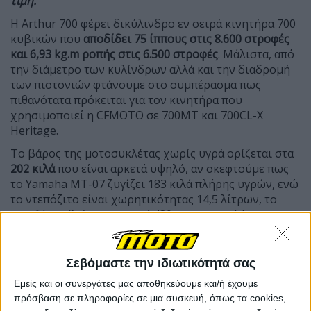
τιμή.
Η Arthur 700 φέρει δικύλινδρο εν σειρά κινητήρα 700
κυβικών που
αποδίδει 75 ίππους στις 8.600 στροφές
και 6,93
kg.
m ροπής στις 6.500 στροφές
. Μάλιστα, από
την διάμετρο των κυλίνδρων αλλά και την διαδρομή
των πιστονιών φτάνουμε στο συμπέρασμα πως
πιθανότατα πρόκειται για τον κινητήρα που
χρησιμοποιεί η CFMOTO σε 700MT και 700CL-X
Heritage.
Το βάρος της μοτοσυκλέτας χωρίς υγρά ορίζεται στα
202 κιλά
που είναι αρκετά υψηλό, αν σκεφτούμε πως
το Yamaha MT-07 ζυγίζει 183 κιλά πλήρης υγρών, ενώ
το ντεπόζιτο είναι χωρητικότητας 14,5 λίτρων, το
μεταξόνιο βρίσκεται στα 1.430 mm και το ύψος της
σέλας στα 780 mm.
Σεβόμαστε την ιδιωτικότητά σας
Εμείς και οι συνεργάτες μας αποθηκεύουμε και/ή έχουμε
πρόσβαση σε πληροφορίες σε μια συσκευή, όπως τα cookies,