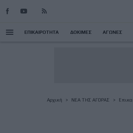
Παράκαμψη
προς
το
Main
κυρίως
ΕΠΙΚΑΙΡΟΤΗΤΑ
ΔΟΚΙΜΕΣ
ΑΓΩΝΕΣ
περιεχόμενο
Menu
Breadcrumb
Αρχική
NΕΑ ΤΗΣ ΑΓΟΡΑΣ
Επικα