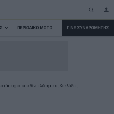
User
acco
ΑΣ
ΠΕΡΙΟΔΙΚΟ ΜΟΤΟ
ΓΙΝΕ ΣΥΝΔΡΟΜΗΤΗΣ
men
 κατάστημα που δίνει λύση στις Κυκλάδες