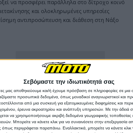
οξεί να προσφέρει παράλληλα στο δίτροχο κοινό
μετακίνησης και ολοκληρωμένες υπηρεσίες
πίσημη αντιπροσώπευση και διάθεση στη Νάξο
Σεβόμαστε την ιδιωτικότητά σας
άτες μας αποθηκεύουμε και/ή έχουμε πρόσβαση σε πληροφορίες σε μια
ργαζόμαστε προσωπικά δεδομένα, όπως μοναδικοί αναγνωριστικοί και 
στέλλονται από μια συσκευή για εξατομικευμένες διαφημίσεις και περ
εχομένου, έρευνα ακροατηρίου και ανάπτυξη υπηρεσιών.
Με την άδειά σα
χεται να χρησιμοποιήσουμε ακριβή δεδομένα γεωγραφικής τοποθεσίας 
ών. Μπορείτε να κάνετε κλικ για να συναινέσετε στην επεξεργασία απ
 όπως περιγράφεται παραπάνω. Εναλλακτικά, μπορείτε να κάνετε κλικ γ