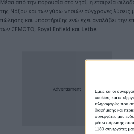
Μέσα από την παρουσία στο νησί, η εταιρεία φιλοδ
της Νάξου και των γύρω νησιών σύγχρονες λύσεις 
πώλησης και υποστήριξης ενώ έχει αναλάβει την ε
των CFMOTO, Royal Enfield και Letbe.
Εμείς και οι συνεργ
cookies, και επεξε
πληροφορίες που απο
διαφήμισης και περι
συνεργάτες μας ενδέ
μέσω σάρωσης συσκευ
1180 συνεργάτες μας