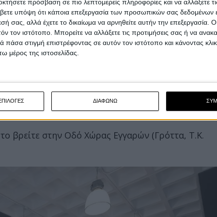
οκτήσετε πρόσβαση σε πιο λεπτομερείς πληροφορίες και να αλλάξετε τι
βετε υπόψη ότι κάποια επεξεργασία των προσωπικών σας δεδομένων ε
ι επισκέπτες του καταστήματος θα μπορέσουν να
εσή σας, αλλά έχετε το δικαίωμα να αρνηθείτε αυτήν την επεξεργασία. 
ων CFMOTO και Royal Enfield, αλλά και να δουν
τόν τον ιστότοπο. Μπορείτε να αλλάξετε τις προτιμήσεις σας ή να ανακα
 πάσα στιγμή επιστρέφοντας σε αυτόν τον ιστότοπο και κάνοντας κλι
laguti, Polaris και Letbe, ενώ θα αποκαλυφθεί και
ω μέρος της ιστοσελίδας.
Motors, για την οποία
μπορείτε να διαβάσετε
ΕΠΙΛΟΓΕΣ
ΔΙΑΦΩΝΩ
ΣΥ
το βρείτε στην Οδό Χώρας Εγγαρών (Γρόττα, Τ.Κ.