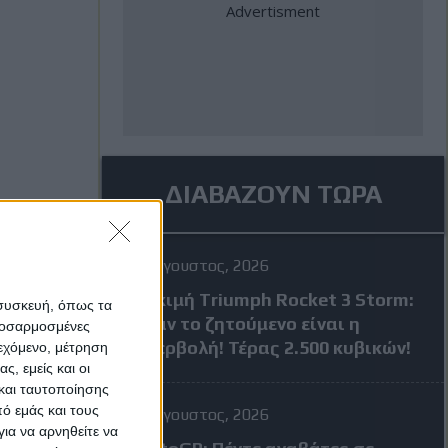
ΔΙΑΒΑΖΟΥΝ ΤΩΡΑ
4 Αύγουστος, 2026
Δοκιμή Triumph Rocket 3 Storm:
 συσκευή, όπως τα
Όταν το ζητούμενο είναι η
προσαρμοσμένες
υπερβολή! Τέρας 2.500 κυβικών!
ιεχόμενο, μέτρηση
ς, εμείς και οι
και ταυτοποίησης
ό εμάς και τους
4 Αύγουστος, 2026
ια να αρνηθείτε να