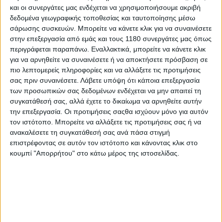
μεταφέρουν τον εξοπλισμό τους από ήπειρο σε
και οι συνεργάτες μας ενδέχεται να χρησιμοποιήσουμε ακριβή
ου
ήπειρο, όμως το ζήτημα του 4
αγώνα παραμένει
δεδομένα γεωγραφικής τοποθεσίας και ταυτοποίησης μέσω
ανοικτό.
σάρωσης συσκευών. Μπορείτε να κάνετε κλικ για να συναινέσετε
στην επεξεργασία από εμάς και τους 1180 συνεργάτες μας όπως
Ο αγώνας στο Losail δεν μπορεί να διεξαχθεί με
περιγράφεται παραπάνω. Εναλλακτικά, μπορείτε να κάνετε κλικ
κλειστό τον εναέριο χώρο, χώρια το ζήτημα
για να αρνηθείτε να συναινέσετε ή να αποκτήσετε πρόσβαση σε
ασφαλείας από τον πόλεμο που δεν αναμένεται να
πιο λεπτομερείς πληροφορίες και να αλλάξετε τις προτιμήσεις
σταματήσει τις επόμενες 4 εβδομάδες όπως
σας πριν συναινέσετε.
Λάβετε υπόψη ότι κάποια επεξεργασία
ανακοίνωσε η πλευρά των ΗΠΑ.
των προσωπικών σας δεδομένων ενδέχεται να μην απαιτεί τη
συγκατάθεσή σας, αλλά έχετε το δικαίωμα να αρνηθείτε αυτήν
την επεξεργασία. Οι προτιμήσεις σαςθα ισχύουν μόνο για αυτόν
τον ιστότοπο. Μπορείτε να αλλάξετε τις προτιμήσεις σας ή να
ανακαλέσετε τη συγκατάθεσή σας ανά πάσα στιγμή
επιστρέφοντας σε αυτόν τον ιστότοπο και κάνοντας κλικ στο
κουμπί "Απορρήτου" στο κάτω μέρος της ιστοσελίδας.