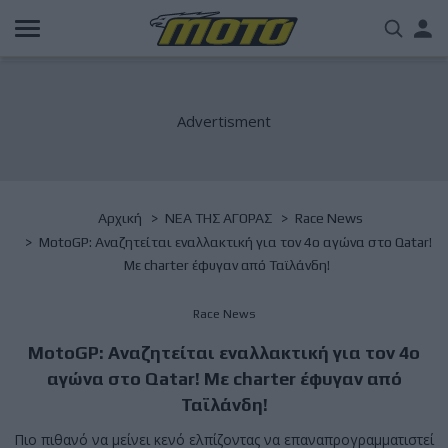
Παράκαμψη
Us
προς
το
acc
κυρίως
περιεχόμενο
me
Breadcrumb
Αρχική
NΕΑ ΤΗΣ ΑΓΟΡΑΣ
Race News
MotoGP: Αναζητείται εναλλακτική για τον 4ο αγώνα στο Qatar!
Με charter έφυγαν από Ταϊλάνδη!
Race News
MotoGP: Αναζητείται εναλλακτική για τον 4ο
αγώνα στο Qatar! Με charter έφυγαν από
Ταϊλάνδη!
Πιο πιθανό να μείνει κενό ελπίζοντας να επαναπρογραμματιστεί