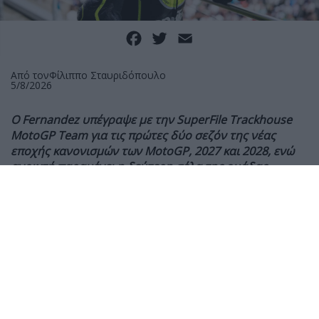
Facebook
Twitter
Email
Από τον
Φίλιππο Σταυριδόπουλο
5/8/2026
Ο
Fernandez υπέγραψε με την SuperFile Trackhouse
MotoGP Team για τις πρώτες δύο σεζόν της νέας
εποχής κανονισμών των
MotoGP, 2027 και 2028, ενώ
ανοιχτή παραμένει η δεύτερη σέλα της ομάδας.
Η SuperFile Trackhouse MotoGP Team ανακοίνωσε
επίσημα την ανανέωση της συνεργασίας της με τον
Raul Fernandez, ο οποίος υπέγραψε νέο συμβόλαιο
που θα τον κρατήσει στην αμερικανική ομάδα μέχρι
το τέλος της σεζόν του 2028.
Ο Fernandez αποτελεί μέλος του project της