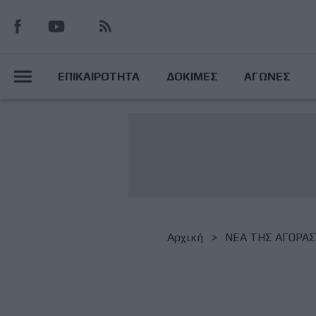
Παράκαμψη
προς
το
Main
κυρίως
ΕΠΙΚΑΙΡΟΤΗΤΑ
ΔΟΚΙΜΕΣ
ΑΓΩΝΕΣ
περιεχόμενο
Menu
Breadcrumb
Αρχική
NΕΑ ΤΗΣ ΑΓΟΡΑΣ