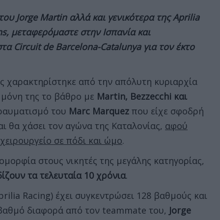
 του
Jorge
Martin αλλά και γενικότερα της
Aprilia
s, μεταφερόμαστε στην Ισπανία και
στα
Circuit
de
Barcelona-
Catalunya για τον έκτο
ς χαρακτηρίστηκε από την απόλυτη κυριαρχία
ε μόνη της το βάθρο με
Martin, Bezzecchi και
 τραυματισμό του
Marc Marquez
που είχε σφοδρή
αι θα χάσει τον αγώνα της Καταλονίας,
αφού
χειρουργείο σε πόδι και ώμο
.
ομορφία στους νικητές της μεγάλης κατηγορίας,
ίζουν τα τελευταία 10 χρόνια
.
prilia Racing) έχει συγκεντρώσει 128 βαθμούς και
 βαθμό διαφορά από τον teammate του,
Jorge