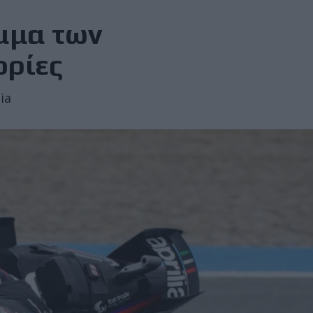
μμα των
ορίες
ia