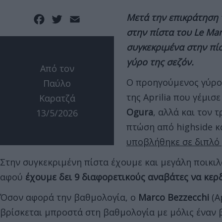
Μετά την επικράτηση
Facebook
Twitter
Email
στην πίστα του
Le
Man
συγκεκριμένα στην πί
γύρο της σεζόν.
Από τον
Ο προηγούμενος γύρο
Παύλο
της Aprilia που γέμισ
Καρατζά
Ogura
, αλλά και τον
13/5/2026
πτώση από highside κ
υποβλήθηκε σε διπλό 
Στην συγκεκριμένη πίστα έχουμε και μεγάλη ποικιλ
αφού
έχουμε δει
9 διαφορετικούς αναβάτες να κερδ
Όσον αφορά την βαθμολογία, ο
Marco Bezzecchi
(A
βρίσκεται μπροστά στη βαθμολογία με μόλις έναν