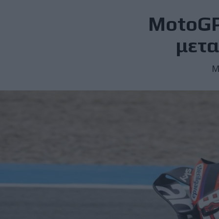
MotoGP
μετα
Μ