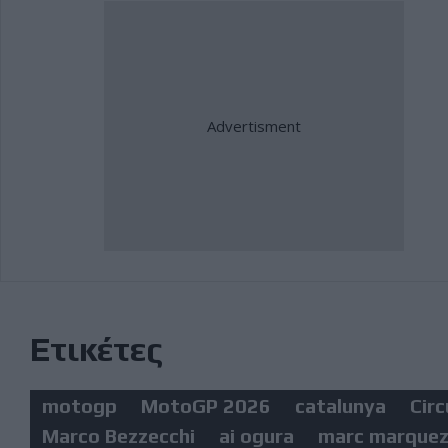
Ετικέτες
motogp
MotoGP 2026
catalunya
Cir
Marco Bezzecchi
ai ogura
marc marque