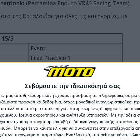
nnantonio
(Pertamina Enduro VR46 Racing Team).
τα της Καταλονίας για όλες τις κατηγορίες, με
 15/5
Event
Free Practice 1
Free Practice 1
Free Practice 1
Σεβόμαστε την ιδιωτικότητά σας
Practice
άτες μας αποθηκεύουμε και/ή έχουμε πρόσβαση σε πληροφορίες σε μια
Practice
ργαζόμαστε προσωπικά δεδομένα, όπως μοναδικοί αναγνωριστικοί και 
Practice
στέλλονται από μια συσκευή για εξατομικευμένες διαφημίσεις και περ
16/5
εχομένου, έρευνα ακροατηρίου και ανάπτυξη υπηρεσιών.
Με την άδειά σα
χεται να χρησιμοποιήσουμε ακριβή δεδομένα γεωγραφικής τοποθεσίας 
Event
ών. Μπορείτε να κάνετε κλικ για να συναινέσετε στην επεξεργασία απ
Free Practice 2
 όπως περιγράφεται παραπάνω. Εναλλακτικά, μπορείτε να κάνετε κλικ γ