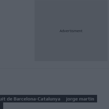
cuit de Barcelona-Catalunya
jorge martin
z