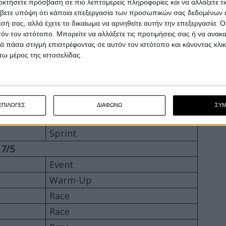
οκτήσετε πρόσβαση σε πιο λεπτομερείς πληροφορίες και να αλλάξετε τι
Free Practice 2
βετε υπόψη ότι κάποια επεξεργασία των προσωπικών σας δεδομένων ε
Free Practice 2
εσή σας, αλλά έχετε το δικαίωμα να αρνηθείτε αυτήν την επεξεργασία. 
τόν τον ιστότοπο. Μπορείτε να αλλάξετε τις προτιμήσεις σας ή να ανακα
Qualifying 1
 πάσα στιγμή επιστρέφοντας σε αυτόν τον ιστότοπο και κάνοντας κλι
Qualifying 2
ω μέρος της ιστοσελίδας.
Qualifying 1
Qualifying 2
Qualifying 1
ΕΠΙΛΟΓΕΣ
ΔΙΑΦΩΝΩ
ΣΥ
Qualifying 2
Sprint
17/5
Event
Warm-Up
Race
Race