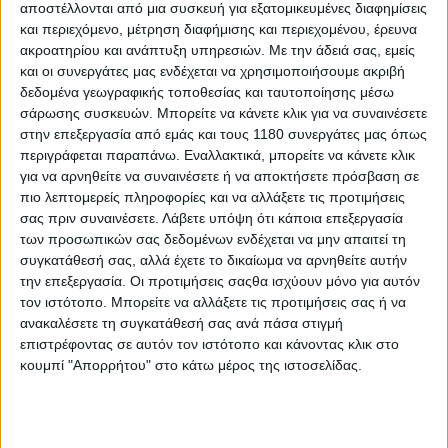
αποστέλλονται από μια συσκευή για εξατομικευμένες διαφημίσεις
[VIDEO]
και περιεχόμενο, μέτρηση διαφήμισης και περιεχομένου, έρευνα
Χειρουργήθηκε απευθείας ο Alex Marquez σήμερα έχοντας
ακροατηρίου και ανάπτυξη υπηρεσιών.
Με την άδειά σας, εμείς
υποστεί κάταγμα στην κλείδα και στον 7ο αυχενι...
και οι συνεργάτες μας ενδέχεται να χρησιμοποιήσουμε ακριβή
δεδομένα γεωγραφικής τοποθεσίας και ταυτοποίησης μέσω
σάρωσης συσκευών. Μπορείτε να κάνετε κλικ για να συναινέσετε
στην επεξεργασία από εμάς και τους 1180 συνεργάτες μας όπως
περιγράφεται παραπάνω. Εναλλακτικά, μπορείτε να κάνετε κλικ
για να αρνηθείτε να συναινέσετε ή να αποκτήσετε πρόσβαση σε
πιο λεπτομερείς πληροφορίες και να αλλάξετε τις προτιμήσεις
σας πριν συναινέσετε.
Λάβετε υπόψη ότι κάποια επεξεργασία
των προσωπικών σας δεδομένων ενδέχεται να μην απαιτεί τη
συγκατάθεσή σας, αλλά έχετε το δικαίωμα να αρνηθείτε αυτήν
την επεξεργασία. Οι προτιμήσεις σαςθα ισχύουν μόνο για αυτόν
τον ιστότοπο. Μπορείτε να αλλάξετε τις προτιμήσεις σας ή να
ανακαλέσετε τη συγκατάθεσή σας ανά πάσα στιγμή
επιστρέφοντας σε αυτόν τον ιστότοπο και κάνοντας κλικ στο
Race News
15/5/2026
κουμπί "Απορρήτου" στο κάτω μέρος της ιστοσελίδας.
MotoGP, Catalunya Practice: Ταχύτερος ο Acosta, με
δεύτερο τον Alex Marquez
Ο Pedro Acosta κατέκτησε την πρώτη θέση στις δοκιμές στην