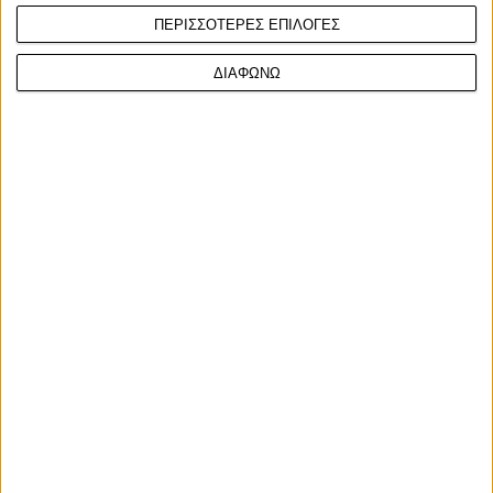
ΠΕΡΙΣΣΟΤΕΡΕΣ ΕΠΙΛΟΓΕΣ
ΔΙΑΦΩΝΩ
Race News
5/9/2025
MotoGP, Βαρκελώνη, δοκιμαστικά - Ταχύτερος ο
Brad Binder με ρεκόρ πίστας
Ο Marc Marquez και πάλι ήταν ο πιο γρήγορος στην αρχή των
δοκιμαστικών, με τον Marini δεύτερο και τρ...