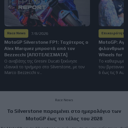
7/8/2026
Race News
Επικαιρότητα
MotoGP Silverstone FP1: Ταχύτερος ο
MotoGP: Αγώ
Alex Marquez μπροστά από τον
φιλανθρωπικ
Bezzecchi [ΑΠΟΤΕΛΕΣΜΑΤΑ]
Wheels for Li
Ο αναβάτης της Gresini Ducati ξεκίνησε
Το καθιερωμέν
ιδανικά το τριήμερο στο Silverstone, με τον
του βρετανικού 
Marco Bezzecchi ν...
6 έως τις 9 Αυγο
Race News
Το Silverstone παραμένει στο ημερολόγιο των
MotoGP έως το τέλος του 2028