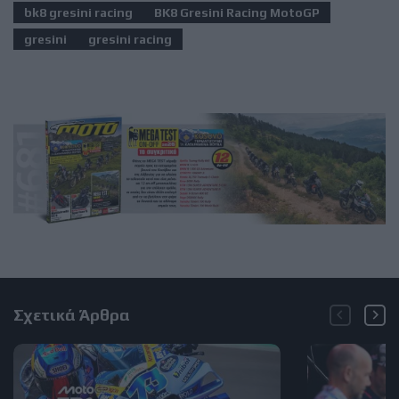
bk8 gresini racing
BK8 Gresini Racing MotoGP
gresini
gresini racing
Σχετικά Άρθρα