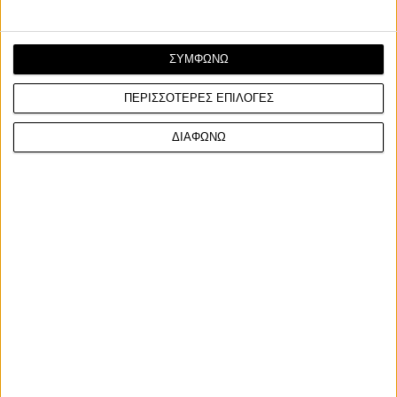
ΣΥΜΦΩΝΩ
ΠΕΡΙΣΣΟΤΕΡΕΣ ΕΠΙΛΟΓΕΣ
ΔΙΑΦΩΝΩ
Facebook
Twitter
Email
Από τον
Φίλιππο Σταυριδόπουλο
7/8/2026
Ο αναβάτης της Gresini Ducati ξεκίνησε ιδανικά το
τριήμερο στο Silverstone, με τον Marco Bezzecchi να
επιστρέφει δυναμικά μετά τον τραυματισμό του και
τον Pedro Acosta να συμπληρώνει την πρώτη τριάδα
Με τον πρώτο αγώνα μετά τη θερινή ανάπαυλα να
διεξάγεται στο Silverstone, ο Alex Marquez ήταν ο