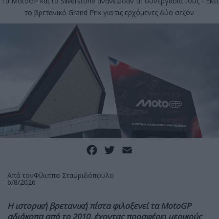
Τα MotoGP και το Silverstone ανανέωσαν τη συνεργασία τους - Εκεί
το βρετανικό Grand Prix για τις ερχόμενες δύο σεζόν
Facebook
Twitter
Email
Από τον
Φίλιππο Σταυριδόπουλο
6/8/2026
Η ιστορική βρετανική πίστα φιλοξενεί τα MotoGP
αδιάκοπα από το 2010, έχοντας προσφέρει μερικούς