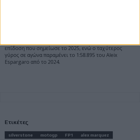
ώρα Ελλάδας (16:00 τοπική ώρα Silverstone) και θα
καθορίσει τους δέκα αναβάτες που θα εξασφαλίσουν
την απευθείας πρόκριση στο Q2 των κατατακτήριων
δοκιμών του Σαββάτου.
Αξίζει να σημειωθεί ότι το απόλυτο ρεκόρ πίστας στο
Silverstone ανήκει στον Fabio Quartararo με 1:57.233,
επίδοση που σημείωσε το 2025, ενώ ο ταχύτερος
γύρος σε αγώνα παραμένει το 1:58.895 του Aleix
Espargaro από το 2024.
Ετικέτες
silverstone
motogp
FP1
alex marquez