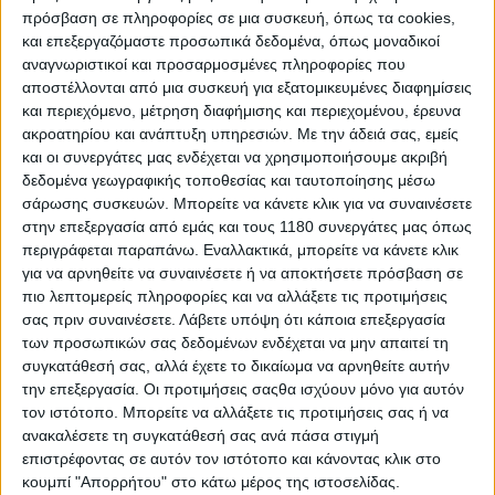
πρόσβαση σε πληροφορίες σε μια συσκευή, όπως τα cookies,
Πολύ δυνατό το χτύπημα του Martin...
και επεξεργαζόμαστε προσωπικά δεδομένα, όπως μοναδικοί
αναγνωριστικοί και προσαρμοσμένες πληροφορίες που
Έφυγε με ασθενοφόρο από την πίστα έχοντας
αποστέλλονται από μια συσκευή για εξατομικευμένες διαφημίσεις
ολοκληρώσει μόλις 13 γύρους χωρίς να έχει
και περιεχόμενο, μέτρηση διαφήμισης και περιεχομένου, έρευνα
βελτιώσει τον χρόνο του, είχε μόλις ξεκινήσει τους
ακροατηρίου και ανάπτυξη υπηρεσιών.
Με την άδειά σας, εμείς
γρήγορους γύρους.
και οι συνεργάτες μας ενδέχεται να χρησιμοποιήσουμε ακριβή
δεδομένα γεωγραφικής τοποθεσίας και ταυτοποίησης μέσω
σάρωσης συσκευών. Μπορείτε να κάνετε κλικ για να συναινέσετε
Κάταγμα μετακαρπίου υπέστη και ο Raul Ferandez στο
στην επεξεργασία από εμάς και τους 1180 συνεργάτες μας όπως
αριστερό χέρι και αυτή την στιγμή εξετάζουν την
περιγράφεται παραπάνω. Εναλλακτικά, μπορείτε να κάνετε κλικ
μέθοδο αποκατάστασή του ενώ πρόβλημα υπάρχει και
για να αρνηθείτε να συναινέσετε ή να αποκτήσετε πρόσβαση σε
στο πόδι του.
πιο λεπτομερείς πληροφορίες και να αλλάξετε τις προτιμήσεις
σας πριν συναινέσετε.
Λάβετε υπόψη ότι κάποια επεξεργασία
των προσωπικών σας δεδομένων ενδέχεται να μην απαιτεί τη
συγκατάθεσή σας, αλλά έχετε το δικαίωμα να αρνηθείτε αυτήν
την επεξεργασία. Οι προτιμήσεις σαςθα ισχύουν μόνο για αυτόν
τον ιστότοπο. Μπορείτε να αλλάξετε τις προτιμήσεις σας ή να
ανακαλέσετε τη συγκατάθεσή σας ανά πάσα στιγμή
επιστρέφοντας σε αυτόν τον ιστότοπο και κάνοντας κλικ στο
κουμπί "Απορρήτου" στο κάτω μέρος της ιστοσελίδας.