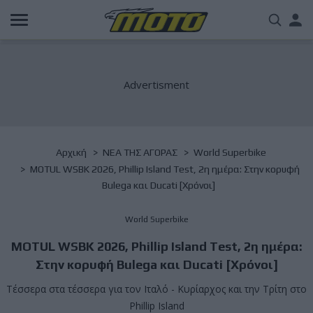
Παράκαμψη
Us
προς
το
acc
κυρίως
περιεχόμενο
me
Breadcrumb
Αρχική
NΕΑ ΤΗΣ ΑΓΟΡΑΣ
World Superbike
MOTUL WSBK 2026, Phillip Island Test, 2η ημέρα: Στην κορυφή
Bulega και Ducati [Χρόνοι]
World Superbike
MOTUL WSBK 2026, Phillip Island Test, 2η ημέρα:
Στην κορυφή Bulega και Ducati [Χρόνοι]
Τέσσερα στα τέσσερα για τον Ιταλό - Κυρίαρχος και την Τρίτη στο
Phillip Island