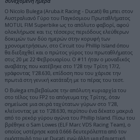
συνεχόμενη ημέρα
Ο Nicolo Bulega (Aruba.it Racing - Ducati) θα μπει στον
Αυστραλιανό Γύρο του Παγκόσμιου Πρωταθλήματος
MOTUL FIM Superbike ως το απόλυτο φαβορί, αφού
ολοκλήρωσε και τις τέσσερις περιόδους ελεύθερων
δοκιμών των δύο ημερών στην κορυφή των
χρονομετρήσεων, στο Circuit του Phillip Island όπου
θα διεξαχθεί και ο πρώτος γύρος του πρωταθλήματος
στις 20 με 22 Φεβρουαρίου. Ο #11 ήταν ο μοναδικός
αναβάτης που κατέβηκε στο 1’28 την Τρίτη 17/2,
γράφοντας 1’28.630, επίδοση που του χάρισε την
πρωτιά στη γενική κατάταξη με το πέρας του τεστ.
Ο Bulega επιβεβαίωσε την απόλυτη κυριαρχία του
στο τέλος του FP2 το απόγευμα της Τρίτης, όταν
σημείωσε μια σειρά ταχύτατων γύρων στο 1’28,
κλείνοντας με το 1’28.630, περίπου ένα δέκατο μακριά
από το ρεκόρ γύρου αγώνα του Phillip Island. Πίσω του
βρέθηκε ο Sam Lowes (ELF Marc VDS Racing Team), ο
οποίος υστέρησε κατά 0.666 δευτερόλεπτα από τον
ομόσταυλό του με Ducati, ενώ άλλη μια εξαιρετική