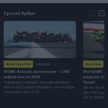
Σχετικά Άρθρα
3/8/2026
3
World Superbike
Race News
WSBK: Αλλαγές κανονισμών - 1.200
WorldSBK: Ο
κυβικά έως το 2030
μάχη για τη 
Περιορισμός στροφών και ροής καυσίμου
Ducati
από το 2027, μείωση θορύβου, νέο σύστημα
Με τον Nicolo 
concessions από το 20...
πριν από τη με
για το MotoGP τ