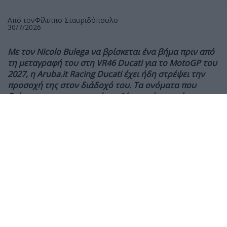
Από τον
Φίλιππο Σταυριδόπουλο
30/7/2026
Με τον Nicolo Bulega να βρίσκεται ένα βήμα πριν από
τη μεταγραφή του στη VR46 Ducati για το MotoGP του
2027, η Aruba.it Racing Ducati έχει ήδη στρέψει την
προσοχή της στον διάδοχό του. Τα ονόματα που
βρίσκονται στην κορυφή της λίστας είναι εκείνα των
Franco Morbidelli και Manuel Gonzalez.
Ο Nicolo Bulega πραγματοποιεί μια εντυπωσιακή
σεζόν στο WorldSBK, έχοντας κερδίσει σχεδόν όλους
τους αγώνες μέχρι στιγμής και βρισκόμενος πολύ
κοντά στην κατάκτηση του πρώτου του παγκόσμιου
τίτλου. Παράλληλα, έχει συμμετάσχει στις δοκιμές της
νέας Ducati MotoGP των 850 κ.εκ., ενώ όλα δείχνουν
ότι το 2027 θα μετακινηθεί στα MotoGP με την ομάδα
VR46 του Valentino Rossi.