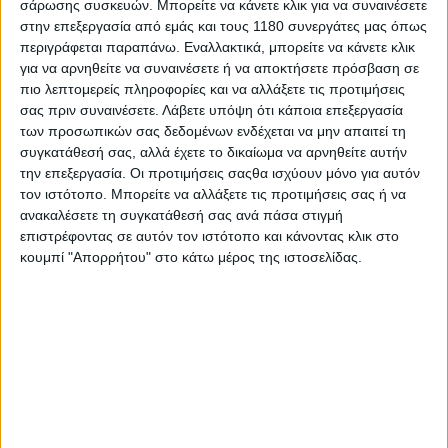
σάρωσης συσκευών. Μπορείτε να κάνετε κλικ για να συναινέσετε
πρώτη εξάδα
στην επεξεργασία από εμάς και τους 1180 συνεργάτες μας όπως
Παρότι ο καλύτερός του χρόνος της ημέρας, 1’29.373,
περιγράφεται παραπάνω. Εναλλακτικά, μπορείτε να κάνετε κλικ
του έδωσε την πέμπτη θέση στη γενική, ο Axel Bassani
για να αρνηθείτε να συναινέσετε ή να αποκτήσετε πρόσβαση σε
(bimota by Kawasaki Racing Team) ήταν ο ταχύτερος
πιο λεπτομερείς πληροφορίες και να αλλάξετε τις προτιμήσεις
στο FP2 μέχρι τα τελευταία λεπτά της δίωρης
σας πριν συναινέσετε.
Λάβετε υπόψη ότι κάποια επεξεργασία
διαδικασίας, με 1’29.482. Το τεστ έκλεισε με τον Alex
των προσωπικών σας δεδομένων ενδέχεται να μην απαιτεί τη
Lowes (bimota by Kawasaki Racing Team) στην έκτη
συγκατάθεσή σας, αλλά έχετε το δικαίωμα να αρνηθείτε αυτήν
θέση, χάρη στο 1’29.575 που σημείωσε το απόγευμα,
την επεξεργασία. Οι προτιμήσεις σαςθα ισχύουν μόνο για αυτόν
δύο δέκατα πίσω από τον teammate του και
τον ιστότοπο. Μπορείτε να αλλάξετε τις προτιμήσεις σας ή να
τελευταίος αναβάτης μέσα στο δευτερόλεπτο από τον
ανακαλέσετε τη συγκατάθεσή σας ανά πάσα στιγμή
επιστρέφοντας σε αυτόν τον ιστότοπο και κάνοντας κλικ στο
Bulega.
κουμπί "Απορρήτου" στο κάτω μέρος της ιστοσελίδας.
Oliveira στην έβδομη θέση: θετικά βήματα για τον
Πορτογάλο
Ο Miguel Oliveira (ROKiT BMW Motorrad WorldSBK
Team) ολοκλήρωσε την Τρίτη έβδομος με χρόνο
1’29.676, χωρίς να καταφέρει να βελτιωθεί το
απόγευμα. Ο teammate του, Danilo Petrucci, ήταν μέσα
στη 12άδα στο FP2 με 1’30.196, όμως ο καλύτερός του
χρόνος ήρθε το πρωί (1’29.906), που του έδωσε τη 12η