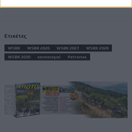
Ετικέτες
WSBK
WSBK 2026
WSBK 2027
WSBK 2028
WSBK 2030
κανονισμοί
Petronas