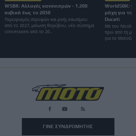
WSBK: Αλλαγές κανονισμών - 1.200
WorldSBK: Ο
κυβικά έως το 2030
μάχη για τη 
Περιορισμός στροφών και ροής καυσίμου
Ducati
από το 2027, μείωση θορύβου, νέο σύστημα
Με τον Nicolo 
concessions από το 20...
πριν από τη με
για το MotoGP τ
Load
More
ΓΙΝΕ ΣΥΝΔΡΟΜΗΤΗΣ