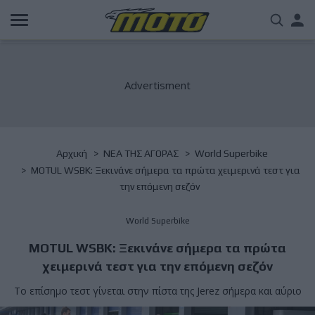
Παράκαμψη
Us
προς
το
acc
κυρίως
περιεχόμενο
me
Breadcrumb
Αρχική
NΕΑ ΤΗΣ ΑΓΟΡΑΣ
World Superbike
MOTUL WSBK: Ξεκινάνε σήμερα τα πρώτα χειμερινά τεστ για
την επόμενη σεζόν
World Superbike
MOTUL WSBK: Ξεκινάνε σήμερα τα πρώτα
χειμερινά τεστ για την επόμενη σεζόν
Το επίσημο τεστ γίνεται στην πίστα της Jerez σήμερα και αύριο