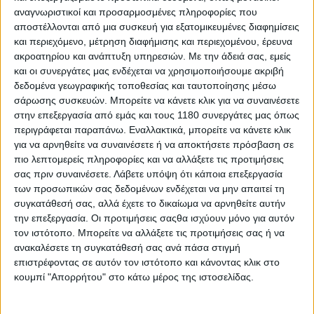
Η GYTR GRT Yamaha Racing Team θα υποδεχτεί
αναγνωριστικοί και προσαρμοσμένες πληροφορίες που
επίσης ένα νέο πρόσωπο, τον
Stefano Manzi
,
αποστέλλονται από μια συσκευή για εξατομικευμένες διαφημίσεις
πρωταθλητή του WorldSSP 2025, ο οποίος θα
και περιεχόμενο, μέτρηση διαφήμισης και περιεχομένου, έρευνα
αντικαταστήσει τον Dominique Aegerter. Η Yamaha
ακροατηρίου και ανάπτυξη υπηρεσιών.
Με την άδειά σας, εμείς
Motoxracing θα συμμετάσχει επίσης στις δοκιμές με
και οι συνεργάτες μας ενδέχεται να χρησιμοποιήσουμε ακριβή
δεδομένα γεωγραφικής τοποθεσίας και ταυτοποίησης μέσω
δύο δοκιμαστικούς αναβάτες, καθώς η σύνθεση της
σάρωσης συσκευών. Μπορείτε να κάνετε κλικ για να συναινέσετε
για το 2026 είναι ακόμα αβέβαιη.
στην επεξεργασία από εμάς και τους 1180 συνεργάτες μας όπως
περιγράφεται παραπάνω. Εναλλακτικά, μπορείτε να κάνετε κλικ
για να αρνηθείτε να συναινέσετε ή να αποκτήσετε πρόσβαση σε
πιο λεπτομερείς πληροφορίες και να αλλάξετε τις προτιμήσεις
σας πριν συναινέσετε.
Λάβετε υπόψη ότι κάποια επεξεργασία
των προσωπικών σας δεδομένων ενδέχεται να μην απαιτεί τη
συγκατάθεσή σας, αλλά έχετε το δικαίωμα να αρνηθείτε αυτήν
την επεξεργασία. Οι προτιμήσεις σαςθα ισχύουν μόνο για αυτόν
τον ιστότοπο. Μπορείτε να αλλάξετε τις προτιμήσεις σας ή να
ανακαλέσετε τη συγκατάθεσή σας ανά πάσα στιγμή
επιστρέφοντας σε αυτόν τον ιστότοπο και κάνοντας κλικ στο
κουμπί "Απορρήτου" στο κάτω μέρος της ιστοσελίδας.