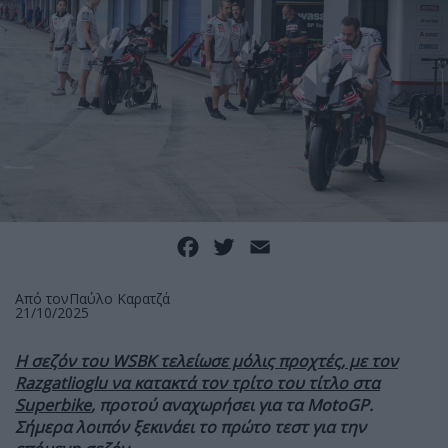
Facebook
Twitter
Email
Από τον
Παύλο Καρατζά
21/10/2025
Η σεζόν του WSBK τελείωσε μόλις προχτές, με τον
Razgatlioglu να κατακτά τον τρίτο του τίτλο στα
Superbike
, προτού αναχωρήσει για τα
MotoGP.
Σήμερα λοιπόν ξεκινάει το πρώτο τεστ για την