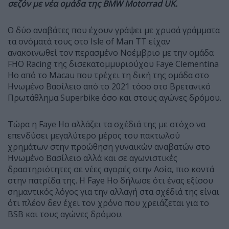
σεζόν με νέα ομάδα της BMW Motorrad UK.
Ο δύο αναβάτες που έχουν γράψει με χρυσά γράμματα
τα ονόματά τους στο Isle of Man TT είχαν
ανακοινωθεί τον περασμένο Νοέμβριο με την ομάδα
FHO Racing της δισεκατομμυριούχου Faye Clementina
Ho από το Macau που τρέχει τη δική της ομάδα στο
Ηνωμένο Βασίλειο από το 2021 τόσο στο Βρετανικό
Πρωτάθλημα Superbike όσο και στους αγώνες δρόμου.
Τώρα η Faye Ho αλλάζει τα σχέδιά της με στόχο να
επενδύσει μεγαλύτερο μέρος του πακτωλού
χρημάτων στην προώθηση γυναικών αναβατών στο
Ηνωμένο Βασίλειο αλλά και σε αγωνιστικές
δραστηριότητες σε νέες αγορές στην Ασία, πιο κοντά
στην πατρίδα της. Η Faye Ho δήλωσε ότι ένας εξίσου
σημαντικός λόγος για την αλλαγή στα σχέδιά της είναι
ότι πλέον δεν έχει τον χρόνο που χρειάζεται για το
BSB και τους αγώνες δρόμου.