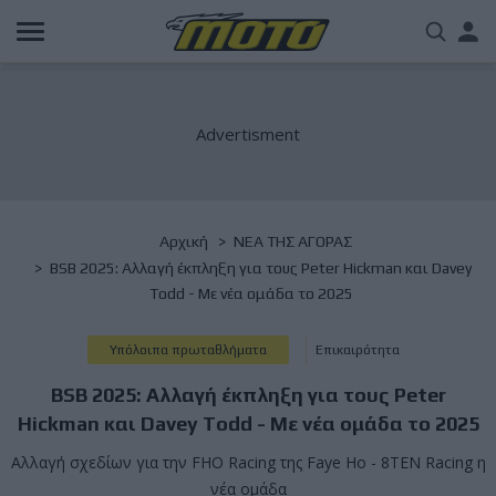
Παράκαμψη
Us
προς
το
acc
κυρίως
περιεχόμενο
me
Breadcrumb
Αρχική
NΕΑ ΤΗΣ ΑΓΟΡΑΣ
BSB 2025: Αλλαγή έκπληξη για τους Peter Hickman και Davey
Todd - Με νέα ομάδα το 2025
Υπόλοιπα πρωταθλήματα
Επικαιρότητα
BSB 2025: Αλλαγή έκπληξη για τους Peter
Hickman και Davey Todd - Με νέα ομάδα το 2025
Αλλαγή σχεδίων για την FHO Racing της Faye Ho - 8TEN Racing η
νέα ομάδα