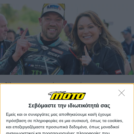
Τέλος για την επιτυχημένη συνεργασία
Η FHO Racing θα συνεχίσει να υφίσταται στην
κορυφαία κατηγορία του βρετανικού πρωταθλήματος
Σεβόμαστε την ιδιωτικότητά σας
όμως η ομάδα θα αγωνιστεί με έναν αναβάτη, τον Ilya
Mikhalchik, πρωταθλητή Γερμανίας 2024 στα
Εμείς και οι συνεργάτες μας αποθηκεύουμε και/ή έχουμε
superbikes και αναβάτη αγώνων αντοχής, ο οποίος θα
πρόσβαση σε πληροφορίες σε μια συσκευή, όπως τα cookies,
κάνει την παρθενική του εμφάνιση στο BSB.
και επεξεργαζόμαστε προσωπικά δεδομένα, όπως μοναδικοί
αναγνωριστικοί και προσαρμοσμένες πληροφορίες που