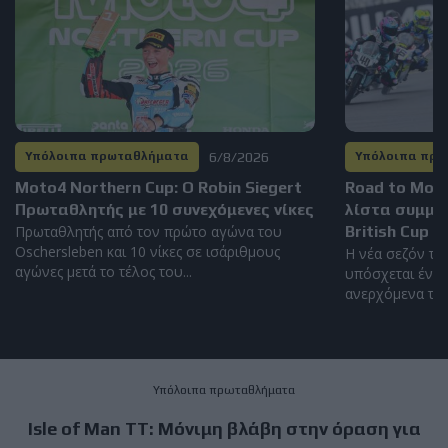
6/8/2026
Υπόλοιπα πρωταθλήματα
Υπόλοιπα πρ
Moto4 Northern Cup: Ο Robin Siegert
Road to Mot
Πρωταθλητής με 10 συνεχόμενες νίκες
λίστα συμμε
Πρωταθλητής από τον πρώτο αγώνα του
British Cup 2
Oschersleben και 10 νίκες σε ισάριθμους
Η νέα σεζόν το
αγώνες μετά το τέλος του...
υπόσχεται έντο
ανερχόμενα ταλέ
Υπόλοιπα πρωταθλήματα
Isle of Man TT: Μόνιμη βλάβη στην όραση για