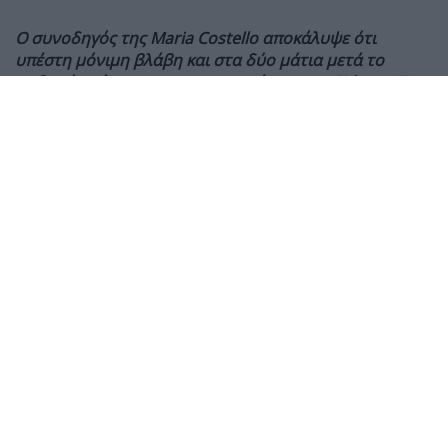
Ο συνοδηγός της Maria Costello αποκάλυψε ότι
υπέστη μόνιμη βλάβη και στα δύο μάτια μετά το
σοβαρό ατύχημα στις κατατακτήριες του Sidecar TT,
ενώ συνεχίζει την αποκατάστασή του από
πολλαπλούς τραυματισμούς.
Ο Shaun Parker, συνοδηγός της Maria Costello στο
Sidecar TT, αποκάλυψε ότι έχει υποστεί μόνιμη βλάβη
στην όρασή του
μετά το σοβαρό ατύχημα που είχαν
κατά τη διάρκεια των πρώτων κατατακτήριων
δοκιμών του Isle of Man TT 2026, στις 26 Μαΐου.
Το πλήρωμα τραυματίστηκε σοβαρά όταν έχασε τον
έλεγχο του sidecar στη διάρκεια του πρώτου
προκριματικού. Περισσότερες από οκτώ εβδομάδες
μετά το ατύχημα, ο Parker αναρρώνει από
τραυματισμούς στο γόνατο, τη γνάθο και εσωτερικά
όργανα, όμως η μεγαλύτερη συνέπεια αφορά τελικά
την όρασή του.
Σε ενημέρωση που δημοσίευσε στα μέσα κοινωνικής