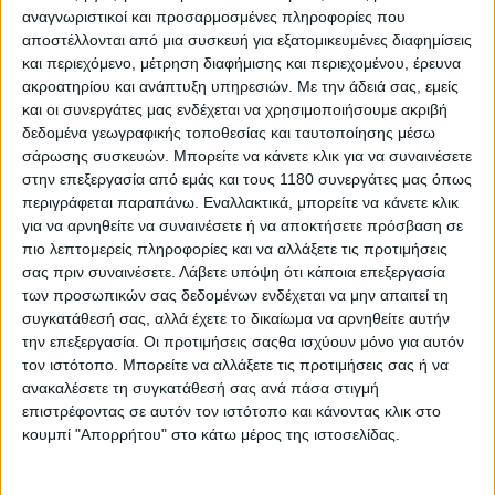
Ο Pedro Acosta μπορεί να θεωρείται πλέον σχεδόν βέβαιο
αναγνωριστικοί και προσαρμοσμένες πληροφορίες που
ότι θα αγωνίζεται με τα χρώματα της Ducati απ...
αποστέλλονται από μια συσκευή για εξατομικευμένες διαφημίσεις
και περιεχόμενο, μέτρηση διαφήμισης και περιεχομένου, έρευνα
ακροατηρίου και ανάπτυξη υπηρεσιών.
Με την άδειά σας, εμείς
και οι συνεργάτες μας ενδέχεται να χρησιμοποιήσουμε ακριβή
δεδομένα γεωγραφικής τοποθεσίας και ταυτοποίησης μέσω
σάρωσης συσκευών. Μπορείτε να κάνετε κλικ για να συναινέσετε
στην επεξεργασία από εμάς και τους 1180 συνεργάτες μας όπως
περιγράφεται παραπάνω. Εναλλακτικά, μπορείτε να κάνετε κλικ
για να αρνηθείτε να συναινέσετε ή να αποκτήσετε πρόσβαση σε
πιο λεπτομερείς πληροφορίες και να αλλάξετε τις προτιμήσεις
σας πριν συναινέσετε.
Λάβετε υπόψη ότι κάποια επεξεργασία
των προσωπικών σας δεδομένων ενδέχεται να μην απαιτεί τη
συγκατάθεσή σας, αλλά έχετε το δικαίωμα να αρνηθείτε αυτήν
την επεξεργασία. Οι προτιμήσεις σαςθα ισχύουν μόνο για αυτόν
Race News
21/5/2026
τον ιστότοπο. Μπορείτε να αλλάξετε τις προτιμήσεις σας ή να
ανακαλέσετε τη συγκατάθεσή σας ανά πάσα στιγμή
MotoGP: Oι διοργανωτές υπερασπίζονται τη διπλή
επιστρέφοντας σε αυτόν τον ιστότοπο και κάνοντας κλικ στο
επανεκκίνηση στο Καταλανικό GP
κουμπί "Απορρήτου" στο κάτω μέρος της ιστοσελίδας.
Το επεισοδιακό Καταλανικό Grand Prix του 2026 άφησε πίσω
του έντονες αντιδράσεις, με τον Carlos Ezpe...