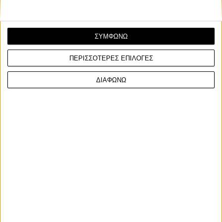
ΣΥΜΦΩΝΩ
ΠΕΡΙΣΣΟΤΕΡΕΣ ΕΠΙΛΟΓΕΣ
ΔΙΑΦΩΝΩ
Race News
10/2/2026
MotoGP: Η Ducati βρίσκει τον "παλιό" Bagnaia -
Στην νοοτροπία του 2024
Ο Davide Tardozzi δηλώνει ότι ο Francesco Bagnaia έχει
επιστρέψει με τη νοοτροπία που τον έκανε πρωτ...