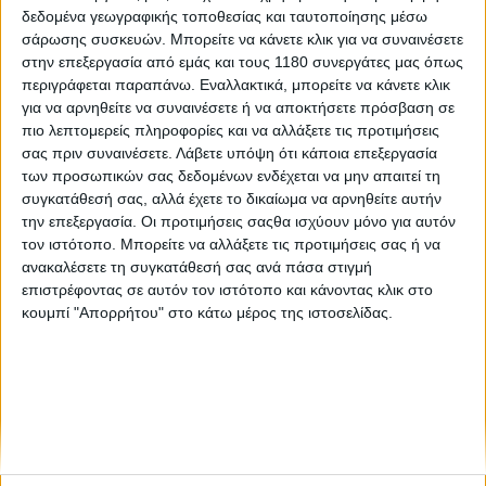
δεδομένα γεωγραφικής τοποθεσίας και ταυτοποίησης μέσω
σάρωσης συσκευών. Μπορείτε να κάνετε κλικ για να συναινέσετε
Επικαιρότητα
20/6/2024
στην επεξεργασία από εμάς και τους 1180 συνεργάτες μας όπως
περιγράφεται παραπάνω. Εναλλακτικά, μπορείτε να κάνετε κλικ
JAWA - Οι τιμές των Perak και Bobber 42 στην
για να αρνηθείτε να συναινέσετε ή να αποκτήσετε πρόσβαση σε
Ελλάδα
πιο λεπτομερείς πληροφορίες και να αλλάξετε τις προτιμήσεις
Η τσέχικη εταιρεία JAWA φέρνει στο προσκήνιο δύο όμορφα
σας πριν συναινέσετε.
Λάβετε υπόψη ότι κάποια επεξεργασία
Bobber, τα Perak και Bobber 42 τα οποία αμφότερα
των προσωπικών σας δεδομένων ενδέχεται να μην απαιτεί τη
εφοδιάζονται με τον μονοκύλινδρο κινητήρα των 334 κ.εκ,
συγκατάθεσή σας, αλλά έχετε το δικαίωμα να αρνηθείτε αυτήν
απόδοσης 34 ίππων και 3,3 kgm και έρχον...
την επεξεργασία. Οι προτιμήσεις σαςθα ισχύουν μόνο για αυτόν
τον ιστότοπο. Μπορείτε να αλλάξετε τις προτιμήσεις σας ή να
ανακαλέσετε τη συγκατάθεσή σας ανά πάσα στιγμή
επιστρέφοντας σε αυτόν τον ιστότοπο και κάνοντας κλικ στο
κουμπί "Απορρήτου" στο κάτω μέρος της ιστοσελίδας.