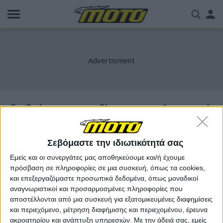
Παράκαμψη
Us
προς
το
acc
κυρίως
περιεχόμενο
me
διεθνής ομοσπονδία μοτοσυκλετισμού
Σεβόμαστε την ιδιωτικότητά σας
Εμείς και οι συνεργάτες μας αποθηκεύουμε και/ή έχουμε
πρόσβαση σε πληροφορίες σε μια συσκευή, όπως τα cookies,
και επεξεργαζόμαστε προσωπικά δεδομένα, όπως μοναδικοί
αναγνωριστικοί και προσαρμοσμένες πληροφορίες που
αποστέλλονται από μια συσκευή για εξατομικευμένες διαφημίσεις
και περιεχόμενο, μέτρηση διαφήμισης και περιεχομένου, έρευνα
ακροατηρίου και ανάπτυξη υπηρεσιών.
Με την άδειά σας, εμείς