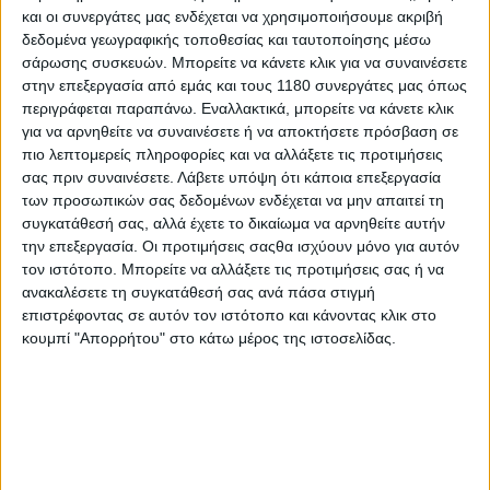
και οι συνεργάτες μας ενδέχεται να χρησιμοποιήσουμε ακριβή
δεδομένα γεωγραφικής τοποθεσίας και ταυτοποίησης μέσω
Επικαιρότητα
26/6/2025
σάρωσης συσκευών. Μπορείτε να κάνετε κλικ για να συναινέσετε
στην επεξεργασία από εμάς και τους 1180 συνεργάτες μας όπως
Francesco Zerbi (1932-2025): “Έφυγε” ο πρώην
περιγράφεται παραπάνω. Εναλλακτικά, μπορείτε να κάνετε κλικ
πρόεδρος της FIM
για να αρνηθείτε να συναινέσετε ή να αποκτήσετε πρόσβαση σε
Η FIM ανακοινώνει τον θάνατο του Francesco Zerbi, ενός
πιο λεπτομερείς πληροφορίες και να αλλάξετε τις προτιμήσεις
ανθρώπου που υπηρέτησε με συνέπεια την μοτοσυκλέτα
σας πριν συναινέσετε.
Λάβετε υπόψη ότι κάποια επεξεργασία
καθ’όλη την διάρκεια της ζωής του, από διάφορες θέσεις .
των προσωπικών σας δεδομένων ενδέχεται να μην απαιτεί τη
Ο&nbsp;Zerbi Francesco γεννήθηκε ...
συγκατάθεσή σας, αλλά έχετε το δικαίωμα να αρνηθείτε αυτήν
την επεξεργασία. Οι προτιμήσεις σαςθα ισχύουν μόνο για αυτόν
Επικαιρότητα
τον ιστότοπο. Μπορείτε να αλλάξετε τις προτιμήσεις σας ή να
ανακαλέσετε τη συγκατάθεσή σας ανά πάσα στιγμή
Με δικό της ύμνο η Διεθνής Ομοσπονδία
επιστρέφοντας σε αυτόν τον ιστότοπο και κάνοντας κλικ στο
Μοτοσυκλετισμού (FIM)
κουμπί "Απορρήτου" στο κάτω μέρος της ιστοσελίδας.
Για πρώτη φορά στην 120χρονη ιστορία της η FIM έχει πλέον
τον δικό της ύμνο που έκανε ωστόσο το ντεμ...