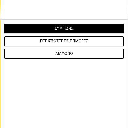
ΣΥΜΦΩΝΩ
ΠΕΡΙΣΣΟΤΕΡΕΣ ΕΠΙΛΟΓΕΣ
ΔΙΑΦΩΝΩ
Υπόλοιπα πρωταθλήματα
2/4/2025
Husqvarna Hellas - Με Γιάννη Τρίγκα στο Hellas Rally
Η Husqvarna Hellas επιστρέφει στο Hellas Rally με νέα
μοτοσυκλέτα αλλά και με νέο αναβάτη, τον πρωτα...