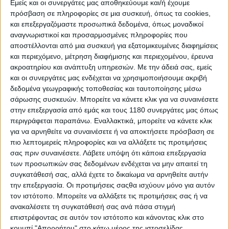
Εμείς και οι συνεργάτες μας αποθηκεύουμε και/ή έχουμε
πρόσβαση σε πληροφορίες σε μια συσκευή, όπως τα cookies,
και επεξεργαζόμαστε προσωπικά δεδομένα, όπως μοναδικοί
Υπόλοιπα πρωταθλήματα
10/6/2026
αναγνωριστικοί και προσαρμοσμένες πληροφορίες που
αποστέλλονται από μια συσκευή για εξατομικευμένες διαφημίσεις
Suzuki Moto Greece - Ισχυρή παρουσία και βάθρο
και περιεχόμενο, μέτρηση διαφήμισης και περιεχομένου, έρευνα
στο Hellas Rally 2026
ακροατηρίου και ανάπτυξη υπηρεσιών.
Με την άδειά σας, εμείς
Για επτά ημέρες και περίπου 1.750 χιλιόμετρα απαιτητικών
και οι συνεργάτες μας ενδέχεται να χρησιμοποιήσουμε ακριβή
διαδρομών, η ομάδα βρέθηκε αντιμέτωπη με κάθε είδους
δεδομένα γεωγραφικής τοποθεσίας και ταυτοποίησης μέσω
πρόκληση που μπορεί να προσφέρει ένας αγώνας αυτού του
σάρωσης συσκευών. Μπορείτε να κάνετε κλικ για να συναινέσετε
επιπέδου. Με σωστή προετοιμασία, ομ...
στην επεξεργασία από εμάς και τους 1180 συνεργάτες μας όπως
περιγράφεται παραπάνω. Εναλλακτικά, μπορείτε να κάνετε κλικ
Υπόλοιπα πρωταθλήματα
για να αρνηθείτε να συναινέσετε ή να αποκτήσετε πρόσβαση σε
Olympia Rally, 2η Ημέρα: Πρώτος ο Ferdinand Kreidl,
πιο λεπτομερείς πληροφορίες και να αλλάξετε τις προτιμήσεις
δεύτερος ο Σεβαστόπουλος [Photos]
σας πριν συναινέσετε.
Λάβετε υπόψη ότι κάποια επεξεργασία
Η 2η ημέρα του Olympia Rally 2026 προσέφερε μία από τις πιο
των προσωπικών σας δεδομένων ενδέχεται να μην απαιτεί τη
απαιτητικές προκλήσεις του αγώνα, με την...
συγκατάθεσή σας, αλλά έχετε το δικαίωμα να αρνηθείτε αυτήν
την επεξεργασία. Οι προτιμήσεις σαςθα ισχύουν μόνο για αυτόν
Υπόλοιπα πρωταθλήματα
τον ιστότοπο. Μπορείτε να αλλάξετε τις προτιμήσεις σας ή να
ανακαλέσετε τη συγκατάθεσή σας ανά πάσα στιγμή
Olympia Rally, 1η Ημέρα: Δυναμική εκκίνηση με
επιστρέφοντας σε αυτόν τον ιστότοπο και κάνοντας κλικ στο
απαιτητική διαδρομή και πρωτιά Καράμπελα
κουμπί "Απορρήτου" στο κάτω μέρος της ιστοσελίδας.