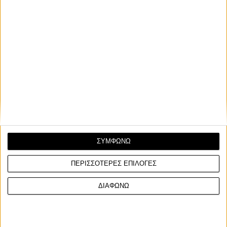
Enduro
28/1/2026
ΣΥΜΦΩΝΩ
Νέες κατηγορίες στο Παγκόσμιο Πρωτάθλημα Hard
Enduro της FIM για το 2026
ΠΕΡΙΣΣΟΤΕΡΕΣ ΕΠΙΛΟΓΕΣ
Νέοι κανονισμοί, σαφές αγωνιστικό πλαίσιο και περισσότερη
συμμετοχή για αναβάτες όλων των ηλικιών στ...
ΔΙΑΦΩΝΩ