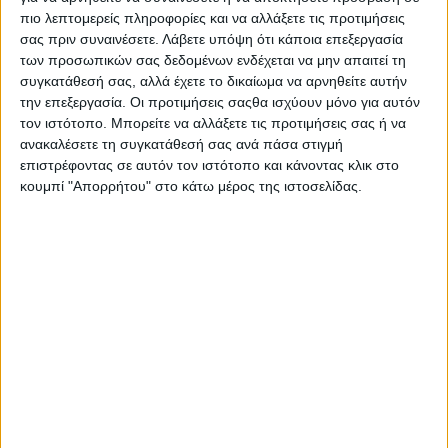
κατηγορία για ηλικίες 14-20 ετών
πιο λεπτομερείς πληροφορίες και να αλλάξετε τις προτιμήσεις
Το Παγκόσμιο Πρωτάθλημα Hard Enduro της FIM
σας πριν συναινέσετε.
Λάβετε υπόψη ότι κάποια επεξεργασία
επιβεβαιώνει την εισαγωγή μιας κατηγορίας Παγκόσμιου
των προσωπικών σας δεδομένων ενδέχεται να μην απαιτεί τη
Κυπ...
συγκατάθεσή σας, αλλά έχετε το δικαίωμα να αρνηθείτε αυτήν
την επεξεργασία. Οι προτιμήσεις σαςθα ισχύουν μόνο για αυτόν
τον ιστότοπο. Μπορείτε να αλλάξετε τις προτιμήσεις σας ή να
ανακαλέσετε τη συγκατάθεσή σας ανά πάσα στιγμή
επιστρέφοντας σε αυτόν τον ιστότοπο και κάνοντας κλικ στο
κουμπί "Απορρήτου" στο κάτω μέρος της ιστοσελίδας.
Enduro
18/2/2026
Νέα κατηγορία Άνω των 40 και Παγκόσμιο Κύπελλο
Senior FIM Hard Enduro από το 2026