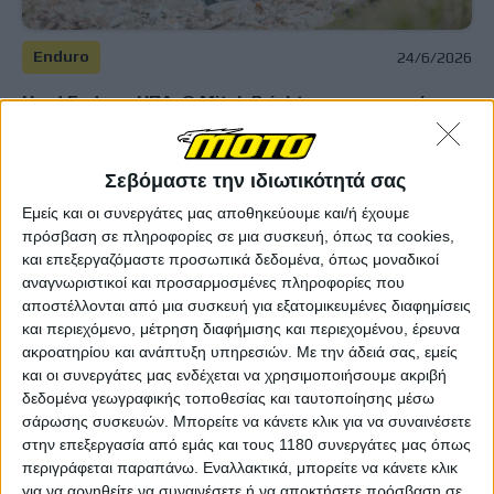
Enduro
24/6/2026
Hard Enduro, ΗΠΑ: Ο Mitch Brightmore κατακτά το
Silver Kings και βάζει φωτιά στη μάχη του τίτλου
Ο Βρετανός πήρε την πρώτη του νίκη στο Παγκόσμιο
Πρωτάθλημα Hard Enduro έπειτα από συγκλονιστική
Σεβόμαστε την ιδιωτικότητά σας
μονομαχία με τους Trystan Hart και Manuel Lettenbichler στο
Εμείς και οι συνεργάτες μας αποθηκεύουμε και/ή έχουμε
Idaho, μειώνοντας σημαντικά τη διαφορά από ...
πρόσβαση σε πληροφορίες σε μια συσκευή, όπως τα cookies,
και επεξεργαζόμαστε προσωπικά δεδομένα, όπως μοναδικοί
Enduro
αναγνωριστικοί και προσαρμοσμένες πληροφορίες που
Hard Enduro: Σοβαρός τραυματισμός για τον Felix
αποστέλλονται από μια συσκευή για εξατομικευμένες διαφημίσεις
Bähker, κινδυνεύει με παράλυση – Αντίδραση FIM
και περιεχόμενο, μέτρηση διαφήμισης και περιεχομένου, έρευνα
για την “ανεπαρκή” ασφάλιση
ακροατηρίου και ανάπτυξη υπηρεσιών.
Με την άδειά σας, εμείς
Την Παρασκευή 1η Μαΐου και στη διάρκεια του αγώνα
και οι συνεργάτες μας ενδέχεται να χρησιμοποιήσουμε ακριβή
Extreme XL Lagares για το Παγκόσμιο Πρωτάθλημα Har...
δεδομένα γεωγραφικής τοποθεσίας και ταυτοποίησης μέσω
σάρωσης συσκευών. Μπορείτε να κάνετε κλικ για να συναινέσετε
στην επεξεργασία από εμάς και τους 1180 συνεργάτες μας όπως
Υπόλοιπα πρωταθλήματα
περιγράφεται παραπάνω. Εναλλακτικά, μπορείτε να κάνετε κλικ
FIM Hard Enduro World Championship: Νέα
για να αρνηθείτε να συναινέσετε ή να αποκτήσετε πρόσβαση σε