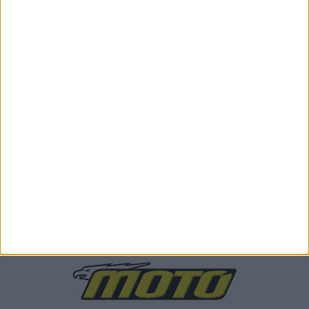
Enduro
24/11/2025
Hard Enduro FIM 2025: Παγκόσμιος Πρωταθλητής ο
Manuel Lettenbichler με KTM
Ο Manuel Lettenbichler τερμάτισε στην δεύτερη θέση στον 7ο
και τελευταίο γύρο της σεζόν Hard Enduro ...