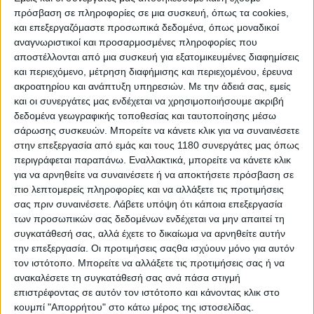
πρόσβαση σε πληροφορίες σε μια συσκευή, όπως τα cookies,
και επεξεργαζόμαστε προσωπικά δεδομένα, όπως μοναδικοί
αναγνωριστικοί και προσαρμοσμένες πληροφορίες που
αποστέλλονται από μια συσκευή για εξατομικευμένες διαφημίσεις
και περιεχόμενο, μέτρηση διαφήμισης και περιεχομένου, έρευνα
ακροατηρίου και ανάπτυξη υπηρεσιών.
Με την άδειά σας, εμείς
Ας δούμε παρακάτω την δομή και τις προϋποθέσεις
και οι συνεργάτες μας ενδέχεται να χρησιμοποιήσουμε ακριβή
που απαιτούνται για την συμμετοχή των νέων
δεδομένα γεωγραφικής τοποθεσίας και ταυτοποίησης μέσω
αναβατών, ηλικίας 14 – 20 ετών στην κατηγορία αυτή:
σάρωσης συσκευών. Μπορείτε να κάνετε κλικ για να συναινέσετε
στην επεξεργασία από εμάς και τους 1180 συνεργάτες μας όπως
Να διαθέτουν έγκυρη άδεια FIM Enduro
περιγράφεται παραπάνω. Εναλλακτικά, μπορείτε να κάνετε κλικ
Να έχουν εγγραφεί στο Παγκόσμιο Πρωτάθλημα FIM
για να αρνηθείτε να συναινέσετε ή να αποκτήσετε πρόσβαση σε
Hard Enduro ή στην κλάση του Παγκόσμιου
πιο λεπτομερείς πληροφορίες και να αλλάξετε τις προτιμήσεις
Κυπέλλου Νέων
σας πριν συναινέσετε.
Λάβετε υπόψη ότι κάποια επεξεργασία
Να συμμετάσχουν σε έναν ή περισσότερους γύρους
των προσωπικών σας δεδομένων ενδέχεται να μην απαιτεί τη
του πρωταθλήματος
συγκατάθεσή σας, αλλά έχετε το δικαίωμα να αρνηθείτε αυτήν
Οι νεαροί αναβάτες αγωνίζονται στην κατηγορία που
την επεξεργασία. Οι προτιμήσεις σαςθα ισχύουν μόνο για αυτόν
έχουν επιλέξει (Χρυσή, Ασημένια ή Χάλκινη), με την
τον ιστότοπο. Μπορείτε να αλλάξετε τις προτιμήσεις σας ή να
τελική τους θέση μεταξύ των άλλων νεαρών
ανακαλέσετε τη συγκατάθεσή σας ανά πάσα στιγμή
αναβατών να καθορίζει τους βαθμούς τους στο
επιστρέφοντας σε αυτόν τον ιστότοπο και κάνοντας κλικ στο
Παγκόσμιο Κύπελλο
κουμπί "Απορρήτου" στο κάτω μέρος της ιστοσελίδας.