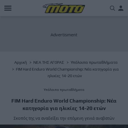
Παράκαμψη
Us
προς
το
acc
κυρίως
περιεχόμενο
me
Breadcrumb
Αρχική
NΕΑ ΤΗΣ ΑΓΟΡΑΣ
Υπόλοιπα πρωταθλήματα
FIM Hard Enduro World Championship: Νέα κατηγορία για
ηλικίες 14-20 ετών
Υπόλοιπα πρωταθλήματα
FIM Hard Enduro World Championship: Νέα
κατηγορία για ηλικίες 14-20 ετών
Σκοπός της να αναδείξει την επόμενη γενιά αναβατών