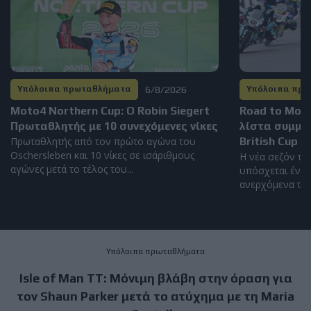
6/8/2026
Υπόλοιπα πρωταθλήματα
Υπόλοιπα πρ
Moto4 Northern Cup: Ο Robin Siegert
Road to Mot
Πρωταθλητής με 10 συνεχόμενες νίκες
λίστα συμμε
Πρωταθλητής από τον πρώτο αγώνα του
British Cup 2
Oschersleben και 10 νίκες σε ισάριθμους
Η νέα σεζόν το
αγώνες μετά το τέλος του...
υπόσχεται έντο
ανερχόμενα ταλέ
Υπόλοιπα πρωταθλήματα
Isle of Man TT: Μόνιμη βλάβη στην όραση για
τον Shaun Parker μετά το ατύχημα με τη Maria