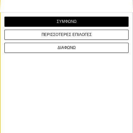
ΣΥΜΦΩΝΩ
ΠΕΡΙΣΣΟΤΕΡΕΣ ΕΠΙΛΟΓΕΣ
ΔΙΑΦΩΝΩ
Στον πρώτο αγώνα επικράτησε με διαφορά 3,179
δευτερολέπτων, αφήνοντας πίσω του τους Roman