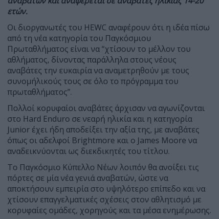
αναβατών και αναφέρεται σε αναβάτες ηλικίας 14-20
ετών.
Οι διοργανωτές του HEWC αναφέρουν ότι η ιδέα πίσω
από τη νέα κατηγορία του Παγκόσμιου
Πρωταθλήματος είναι να “χτίσουν το μέλλον του
αθλήματος, δίνοντας παράλληλα στους νέους
αναβάτες την ευκαιρία να αναμετρηθούν με τους
συνομήλικούς τους σε όλο το πρόγραμμα του
πρωταθλήματος”.
Πολλοί κορυφαίοι αναβάτες άρχισαν να αγωνίζονται
στο Hard Enduro σε νεαρή ηλικία και η κατηγορία
Junior έχει ήδη αποδείξει την αξία της, με αναβάτες
όπως οι αδελφοί Brightmore και ο James Moore να
αναδεικνύονται ως διεκδικητές του τίτλου.
Το Παγκόσμιο Κύπελλο Νέων λοιπόν θα ανοίξει τις
πόρτες σε μία νέα γενιά αναβατών, ώστε να
αποκτήσουν εμπειρία στο υψηλότερο επίπεδο και να
χτίσουν επαγγελματικές σχέσεις στον αθλητισμό με
κορυφαίες ομάδες, χορηγούς και τα μέσα ενημέρωσης.