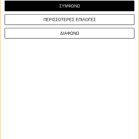
ΣΥΜΦΩΝΩ
ΠΕΡΙΣΣΟΤΕΡΕΣ ΕΠΙΛΟΓΕΣ
Race News
25/4/2024
ΔΙΑΦΩΝΩ
Jorge Lorenzo vs Dani Pedrosa - Κανονίζουν αγώνα…
μποξ μεταξύ τους!
Την ώρα που ο παλαίμαχος Dani Pedrosa επιστρέφει στο
MotoGP ως wildcard συμμετοχή της KTM στον αγώνα...