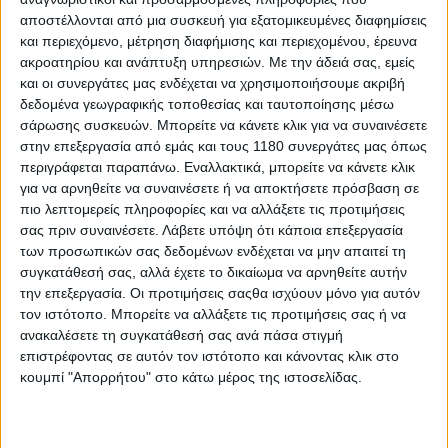
μάνατζερ του νεαρού Ισπανού αναβάτη Victor ...
αποστέλλονται από μια συσκευή για εξατομικευμένες διαφημίσεις
και περιεχόμενο, μέτρηση διαφήμισης και περιεχομένου, έρευνα
ακροατηρίου και ανάπτυξη υπηρεσιών.
Με την άδειά σας, εμείς
και οι συνεργάτες μας ενδέχεται να χρησιμοποιήσουμε ακριβή
δεδομένα γεωγραφικής τοποθεσίας και ταυτοποίησης μέσω
σάρωσης συσκευών. Μπορείτε να κάνετε κλικ για να συναινέσετε
στην επεξεργασία από εμάς και τους 1180 συνεργάτες μας όπως
περιγράφεται παραπάνω. Εναλλακτικά, μπορείτε να κάνετε κλικ
για να αρνηθείτε να συναινέσετε ή να αποκτήσετε πρόσβαση σε
πιο λεπτομερείς πληροφορίες και να αλλάξετε τις προτιμήσεις
σας πριν συναινέσετε.
Λάβετε υπόψη ότι κάποια επεξεργασία
των προσωπικών σας δεδομένων ενδέχεται να μην απαιτεί τη
συγκατάθεσή σας, αλλά έχετε το δικαίωμα να αρνηθείτε αυτήν
την επεξεργασία. Οι προτιμήσεις σαςθα ισχύουν μόνο για αυτόν
Race News
21/11/2025
τον ιστότοπο. Μπορείτε να αλλάξετε τις προτιμήσεις σας ή να
ανακαλέσετε τη συγκατάθεσή σας ανά πάσα στιγμή
MotoGP: Ο Maverick Vinales παίρνει για προπονητή
επιστρέφοντας σε αυτόν τον ιστότοπο και κάνοντας κλικ στο
τον Jorge Lorenzo!
κουμπί "Απορρήτου" στο κάτω μέρος της ιστοσελίδας.
Η επόμενη σεζόν του Maverick Vinales θα είναι η δωδέκατη
σερί του Ισπανού στο MotoGP και η δεύτερη μ...