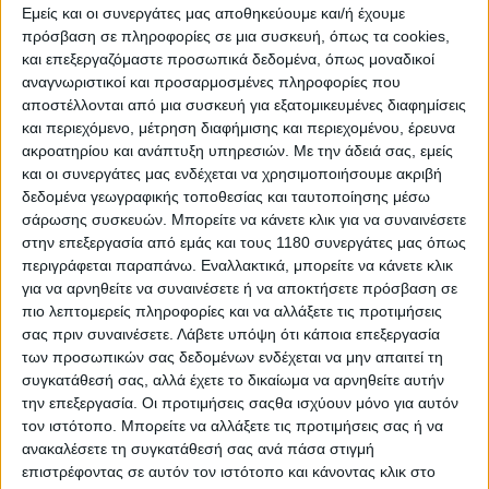
Εμείς και οι συνεργάτες μας αποθηκεύουμε και/ή έχουμε
πρόσβαση σε πληροφορίες σε μια συσκευή, όπως τα cookies,
Επικαιρότητα
25/8/2025
και επεξεργαζόμαστε προσωπικά δεδομένα, όπως μοναδικοί
αναγνωριστικοί και προσαρμοσμένες πληροφορίες που
Manx Grand Prix 2025: 6 μήνες φυλακή γιατί
αποστέλλονται από μια συσκευή για εξατομικευμένες διαφημίσεις
διέσχισε τον δρόμο στην διάρκεια του αγώνα
και περιεχόμενο, μέτρηση διαφήμισης και περιεχομένου, έρευνα
[Video]
ακροατηρίου και ανάπτυξη υπηρεσιών.
Με την άδειά σας, εμείς
Το βίντεο δείχνει τον άνδρα να διασχίζει απροκάλυπτα τον
και οι συνεργάτες μας ενδέχεται να χρησιμοποιήσουμε ακριβή
δρόμο κατά τη διάρκεια του Manx GP, λίγο πριν περάσουν οι
δεδομένα γεωγραφικής τοποθεσίας και ταυτοποίησης μέσω
μοτοσυκλέτες! Το βίντεο μάλιστα βοήθησε την αστυνομία να
σάρωσης συσκευών. Μπορείτε να κάνετε κλικ για να συναινέσετε
εντοπίσει τον άνδρα, ο οπ...
στην επεξεργασία από εμάς και τους 1180 συνεργάτες μας όπως
περιγράφεται παραπάνω. Εναλλακτικά, μπορείτε να κάνετε κλικ
Race News
για να αρνηθείτε να συναινέσετε ή να αποκτήσετε πρόσβαση σε
πιο λεπτομερείς πληροφορίες και να αλλάξετε τις προτιμήσεις
Manx Grand Prix 2025: Ο Garry Broughton
σας πριν συναινέσετε.
Λάβετε υπόψη ότι κάποια επεξεργασία
αερομεταφέρθηκε μετά από πτώση
των προσωπικών σας δεδομένων ενδέχεται να μην απαιτεί τη
Ο Garry Broughton, με αριθμό μοτοσυκλέτας 35 στην
συγκατάθεσή σας, αλλά έχετε το δικαίωμα να αρνηθείτε αυτήν
κατηγορία Supertwin/Junior, έπεσε κατά τη διάρκεια...
την επεξεργασία. Οι προτιμήσεις σαςθα ισχύουν μόνο για αυτόν
τον ιστότοπο. Μπορείτε να αλλάξετε τις προτιμήσεις σας ή να
Race News
ανακαλέσετε τη συγκατάθεσή σας ανά πάσα στιγμή
επιστρέφοντας σε αυτόν τον ιστότοπο και κάνοντας κλικ στο
Michael Dunlop: Παρουσιάζει μία μοτοσυκλέτα