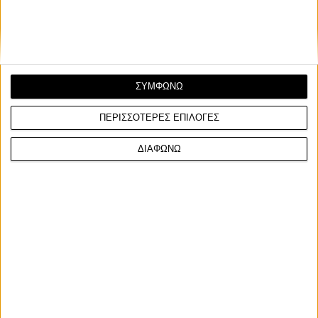
του Manx Grand Prix 2025 στο Isle of Man....
ΣΥΜΦΩΝΩ
ΠΕΡΙΣΣΟΤΕΡΕΣ ΕΠΙΛΟΓΕΣ
ΔΙΑΦΩΝΩ
Υπόλοιπα πρωταθλήματα
27/8/2024
Ducati - Πήρε νίκη στο Isle of Man μετά από 29
χρόνια!
Το 1995 η Ducati είχε πάρει τη νίκη στο Isle of Man TT, στην
κατηγορία των μονοκύλινδρων (Singles) μ...