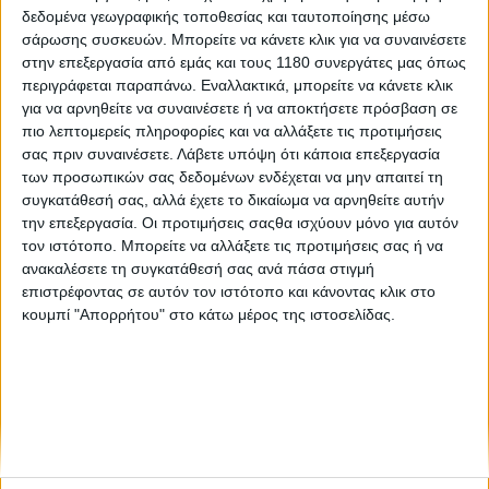
δεδομένα γεωγραφικής τοποθεσίας και ταυτοποίησης μέσω
σάρωσης συσκευών. Μπορείτε να κάνετε κλικ για να συναινέσετε
Επικαιρότητα
2/7/2025
στην επεξεργασία από εμάς και τους 1180 συνεργάτες μας όπως
περιγράφεται παραπάνω. Εναλλακτικά, μπορείτε να κάνετε κλικ
Ψηφιακό πελατολόγιο - Παραλύει πανελλαδικά ο
για να αρνηθείτε να συναινέσετε ή να αποκτήσετε πρόσβαση σε
κλάδος αυτοκινήτου και μοτοσυκλέτας
πιο λεπτομερείς πληροφορίες και να αλλάξετε τις προτιμήσεις
Από χθες, Τρίτη 1 Ιουλίου έως και την Παρασκευή 4 Ιουλίου,
σας πριν συναινέσετε.
Λάβετε υπόψη ότι κάποια επεξεργασία
ο κλάδος των συνεργείων συντήρησης και επισκευής
των προσωπικών σας δεδομένων ενδέχεται να μην απαιτεί τη
οχημάτων προχωρά σε απεργιακές κινητοποιήσεις,
συγκατάθεσή σας, αλλά έχετε το δικαίωμα να αρνηθείτε αυτήν
εκφράζοντας την αντίθεσή του στην έναρξη εφαρ...
την επεξεργασία. Οι προτιμήσεις σαςθα ισχύουν μόνο για αυτόν
τον ιστότοπο. Μπορείτε να αλλάξετε τις προτιμήσεις σας ή να
ανακαλέσετε τη συγκατάθεσή σας ανά πάσα στιγμή
επιστρέφοντας σε αυτόν τον ιστότοπο και κάνοντας κλικ στο
κουμπί "Απορρήτου" στο κάτω μέρος της ιστοσελίδας.