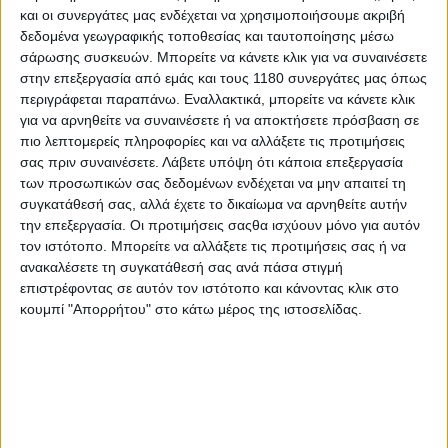
και οι συνεργάτες μας ενδέχεται να χρησιμοποιήσουμε ακριβή
δεδομένα γεωγραφικής τοποθεσίας και ταυτοποίησης μέσω
Επικαιρότητα
2/12/2025
σάρωσης συσκευών. Μπορείτε να κάνετε κλικ για να συναινέσετε
στην επεξεργασία από εμάς και τους 1180 συνεργάτες μας όπως
Ανάκληση Polaris Ranger στις ΗΠΑ -Κίνδυνος
περιγράφεται παραπάνω. Εναλλακτικά, μπορείτε να κάνετε κλικ
βραχυκυκλώματος και φωτιάς
για να αρνηθείτε να συναινέσετε ή να αποκτήσετε πρόσβαση σε
Η σειρά Ranger της Polaris ανάγκασε την εταιρεία σε
πιο λεπτομερείς πληροφορίες και να αλλάξετε τις προτιμήσεις
ανάκληση πάνω από 5.000 side-by-side μοντέλων Ranger
σας πριν συναινέσετε.
Λάβετε υπόψη ότι κάποια επεξεργασία
2025 και 2026 έπειτα από τον εντοπισμό πιθανού κινδύνου
των προσωπικών σας δεδομένων ενδέχεται να μην απαιτεί τη
πυρκαγιάς. Μέχρι στιγμής έχουν καταγραφ...
συγκατάθεσή σας, αλλά έχετε το δικαίωμα να αρνηθείτε αυτήν
την επεξεργασία. Οι προτιμήσεις σαςθα ισχύουν μόνο για αυτόν
Νέα Μοντέλα
τον ιστότοπο. Μπορείτε να αλλάξετε τις προτιμήσεις σας ή να
ανακαλέσετε τη συγκατάθεσή σας ανά πάσα στιγμή
Thrust Motor Ranger 125 - Νέα γυμνή Α1
επιστρέφοντας σε αυτόν τον ιστότοπο και κάνοντας κλικ στο
μοτοσυκλέτα
κουμπί "Απορρήτου" στο κάτω μέρος της ιστοσελίδας.
H Thrust Motor παρουσίασε μια νέα Α1 γυμνή μοτοσυκλέτα
που ακούει στο όνομα Ranger 125, με στιλάτη ε...