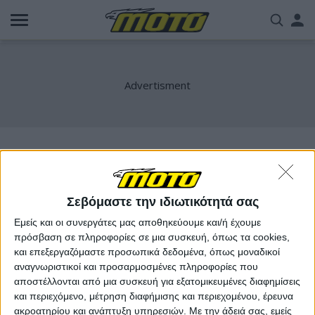
Παράκαμψη
Us
προς
το
acc
κυρίως
περιεχόμενο
me
ranger
Σεβόμαστε την ιδιωτικότητά σας
Εμείς και οι συνεργάτες μας αποθηκεύουμε και/ή έχουμε
πρόσβαση σε πληροφορίες σε μια συσκευή, όπως τα cookies,
και επεξεργαζόμαστε προσωπικά δεδομένα, όπως μοναδικοί
αναγνωριστικοί και προσαρμοσμένες πληροφορίες που
αποστέλλονται από μια συσκευή για εξατομικευμένες διαφημίσεις
και περιεχόμενο, μέτρηση διαφήμισης και περιεχομένου, έρευνα
ακροατηρίου και ανάπτυξη υπηρεσιών.
Με την άδειά σας, εμείς