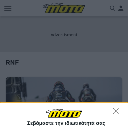
Παράκαμψη
Us
προς
το
acc
κυρίως
περιεχόμενο
me
RNF
Σεβόμαστε την ιδιωτικότητά σας