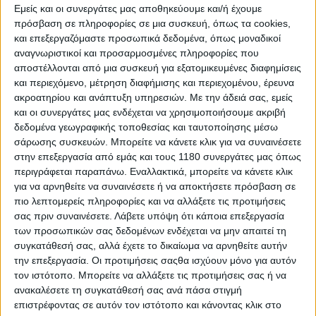
Εμείς και οι συνεργάτες μας αποθηκεύουμε και/ή έχουμε
πρόσβαση σε πληροφορίες σε μια συσκευή, όπως τα cookies,
Race News
5/12/2023
και επεξεργαζόμαστε προσωπικά δεδομένα, όπως μοναδικοί
αναγνωριστικοί και προσαρμοσμένες πληροφορίες που
Dorna, IRTA και CryptoDATA RNF Racing τα βρήκαν
αποστέλλονται από μια συσκευή για εξατομικευμένες διαφημίσεις
λίγο πριν φτάσουν στις δικαστικές αίθουσες
και περιεχόμενο, μέτρηση διαφήμισης και περιεχομένου, έρευνα
Το σήριαλ της αποπομπής της CryptoDATA RNF
ακροατηρίου και ανάπτυξη υπηρεσιών.
Με την άδειά σας, εμείς
Racing&nbsp;από το Πρωτάθλημα του 2024&nbsp;τελικά δεν
και οι συνεργάτες μας ενδέχεται να χρησιμοποιήσουμε ακριβή
θα φτάσει στις δικαστικές αίθουσες καθώς η μέχρι πρότινος
δεδομένα γεωγραφικής τοποθεσίας και ταυτοποίησης μέσω
δορυφορική ομάδα της Aprilia τα βρήκε με την...
σάρωσης συσκευών. Μπορείτε να κάνετε κλικ για να συναινέσετε
στην επεξεργασία από εμάς και τους 1180 συνεργάτες μας όπως
Race News
περιγράφεται παραπάνω. Εναλλακτικά, μπορείτε να κάνετε κλικ
για να αρνηθείτε να συναινέσετε ή να αποκτήσετε πρόσβαση σε
Η Aprilia ακύρωσε το συμβόλαιο με την RNF Racing
πιο λεπτομερείς πληροφορίες και να αλλάξετε τις προτιμήσεις
για το 2024!
σας πριν συναινέσετε.
Λάβετε υπόψη ότι κάποια επεξεργασία
Μετά από την ανακοίνωση της Dorna για την αποπομπή της
των προσωπικών σας δεδομένων ενδέχεται να μην απαιτεί τη
CryptoDATA RNF Racing από το Πρωτάθλημα του 2...
συγκατάθεσή σας, αλλά έχετε το δικαίωμα να αρνηθείτε αυτήν
την επεξεργασία. Οι προτιμήσεις σαςθα ισχύουν μόνο για αυτόν
Race News
τον ιστότοπο. Μπορείτε να αλλάξετε τις προτιμήσεις σας ή να
ανακαλέσετε τη συγκατάθεσή σας ανά πάσα στιγμή
CryptoDATA RNF - Ειρωνεία, δηλητήριο και “τα
επιστρέφοντας σε αυτόν τον ιστότοπο και κάνοντας κλικ στο
λέμε στο δικαστήριο” στη Dorna!