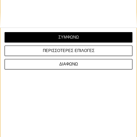
της CryptoDATA MotoGP Team, γνωστής και ως R...
ΣΥΜΦΩΝΩ
ΠΕΡΙΣΣΟΤΕΡΕΣ ΕΠΙΛΟΓΕΣ
ΔΙΑΦΩΝΩ
Race News
21/3/2023
CryptoDATA RNF MotoGP Team - Η επίσημη
παρουσίαση της περιφερειακής Aprilia
Η επίσημη παρουσίαση της CryptoDATA RNF MotoGP Team
έγινε στο Portimao, εν όψει του επερχόμενου πρώτ...