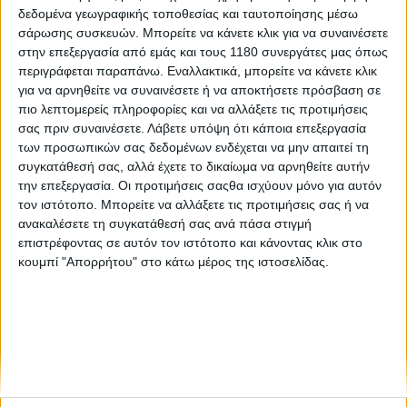
δεδομένα γεωγραφικής τοποθεσίας και ταυτοποίησης μέσω
σάρωσης συσκευών. Μπορείτε να κάνετε κλικ για να συναινέσετε
Επικαιρότητα
11/9/2025
στην επεξεργασία από εμάς και τους 1180 συνεργάτες μας όπως
περιγράφεται παραπάνω. Εναλλακτικά, μπορείτε να κάνετε κλικ
Royal Enfield One Ride 2025 - Και στην Ελλάδα στις
για να αρνηθείτε να συναινέσετε ή να αποκτήσετε πρόσβαση σε
21 Σεπτεμβρίου το παγκόσμιο event της RE
πιο λεπτομερείς πληροφορίες και να αλλάξετε τις προτιμήσεις
Το One Ride, η παγκόσμια βόλτα της Royal Enfield θα
σας πριν συναινέσετε.
Λάβετε υπόψη ότι κάποια επεξεργασία
πραγματοποιηθεί και φέτος, στις 21 Σεπτεμβρίου, με την
των προσωπικών σας δεδομένων ενδέχεται να μην απαιτεί τη
Ελλάδα να είναι ανάμεσα στις 60 χώρες που θα συμμετέχουν
συγκατάθεσή σας, αλλά έχετε το δικαίωμα να αρνηθείτε αυτήν
στο event. Η Royal Enfield Hellas...
την επεξεργασία. Οι προτιμήσεις σαςθα ισχύουν μόνο για αυτόν
τον ιστότοπο. Μπορείτε να αλλάξετε τις προτιμήσεις σας ή να
ανακαλέσετε τη συγκατάθεσή σας ανά πάσα στιγμή
επιστρέφοντας σε αυτόν τον ιστότοπο και κάνοντας κλικ στο
κουμπί "Απορρήτου" στο κάτω μέρος της ιστοσελίδας.