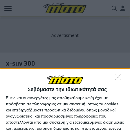
Παράκαμψη
Us
προς
το
acc
κυρίως
περιεχόμενο
me
x-suv 300
Σεβόμαστε την ιδιωτικότητά σας
Εμείς και οι συνεργάτες μας αποθηκεύουμε και/ή έχουμε
πρόσβαση σε πληροφορίες σε μια συσκευή, όπως τα cookies,
και επεξεργαζόμαστε προσωπικά δεδομένα, όπως μοναδικοί
αναγνωριστικοί και προσαρμοσμένες πληροφορίες που
αποστέλλονται από μια συσκευή για εξατομικευμένες διαφημίσεις
και περιεχόμενο, μέτρηση διαφήμισης και περιεχομένου, έρευνα