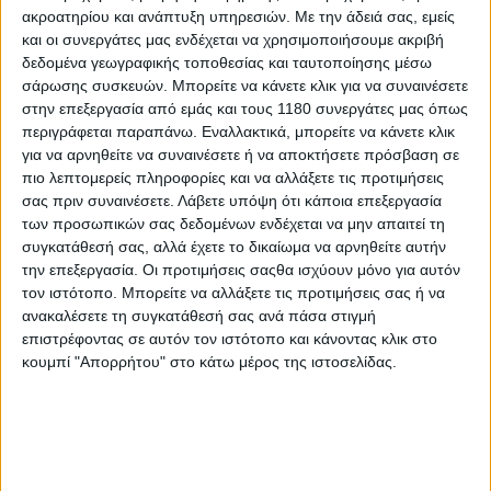
ακροατηρίου και ανάπτυξη υπηρεσιών.
Με την άδειά σας, εμείς
και οι συνεργάτες μας ενδέχεται να χρησιμοποιήσουμε ακριβή
Επικαιρότητα
10/3/2026
δεδομένα γεωγραφικής τοποθεσίας και ταυτοποίησης μέσω
σάρωσης συσκευών. Μπορείτε να κάνετε κλικ για να συναινέσετε
Thrust Motor – Νέες εκδόσεις Plus για τα Explorer
στην επεξεργασία από εμάς και τους 1180 συνεργάτες μας όπως
300 και X-SUV 300
περιγράφεται παραπάνω. Εναλλακτικά, μπορείτε να κάνετε κλικ
Τα σκούτερ X-SUV 300 GT ABS, TFT και Explorer 300 GT ABS,
για να αρνηθείτε να συναινέσετε ή να αποκτήσετε πρόσβαση σε
TFT εμπλουτίζονται με επιπλέον εξοπλισμό για να
πιο λεπτομερείς πληροφορίες και να αλλάξετε τις προτιμήσεις
δημιουργήσουν τις εκδόσεις Plus. Τα επιπλέον στοιχεία που
σας πριν συναινέσετε.
Λάβετε υπόψη ότι κάποια επεξεργασία
διαχωρίζουν τα βασικά από τα Plus...
των προσωπικών σας δεδομένων ενδέχεται να μην απαιτεί τη
συγκατάθεσή σας, αλλά έχετε το δικαίωμα να αρνηθείτε αυτήν
Επικαιρότητα
την επεξεργασία. Οι προτιμήσεις σαςθα ισχύουν μόνο για αυτόν
τον ιστότοπο. Μπορείτε να αλλάξετε τις προτιμήσεις σας ή να
Thrust: Ετοιμοπαράδοτη η γκάμα των 300ριών
ανακαλέσετε τη συγκατάθεσή σας ανά πάσα στιγμή
scooter στην ελληνική αγορά
επιστρέφοντας σε αυτόν τον ιστότοπο και κάνοντας κλικ στο
Με τα Huracan 300, Explorer 300 GT και X-SUV 300 GT, τα
κουμπί "Απορρήτου" στο κάτω μέρος της ιστοσελίδας.
οποία είναι ετοιμοπαράδοτα στην ελληνική αγο...
Επικαιρότητα
Thrust X-SUV 300 GT ABS/TCS - Η τιμή του στην
Ελλάδα