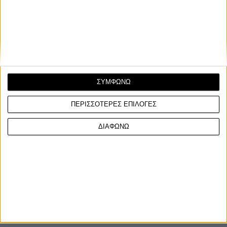
Παρουσιάστηκε στην έκθεση Canton Fair της Κίνας τον
περασμένο Μάϊο και τώρα το Thrust X-SUV 300 ABS/...
ΣΥΜΦΩΝΩ
ΠΕΡΙΣΣΟΤΕΡΕΣ ΕΠΙΛΟΓΕΣ
ΔΙΑΦΩΝΩ
ΓΙΝΕ ΣΥΝΔΡΟΜΗΤΗΣ
Επικοινωνία
ΜΟΤΟ Team
Πολιτική Απορρήτου