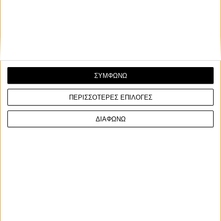
ΣΥΜΦΩΝΩ
ΠΕΡΙΣΣΟΤΕΡΕΣ ΕΠΙΛΟΓΕΣ
ΔΙΑΦΩΝΩ
Ελληνική Ταχύτητα
27/11/2024
Σάκης Συνιώρης: Διπλό χειρουργείο για τον
πολυπρωταθλητή & αρθογράφο του ΜΟΤΟ!
Η περίοδος αυτή είναι ιδανική για προγραμματισμένα
χειρουργεία και ο Σάκης Συνιώρης είχε αφήσει αρκε...