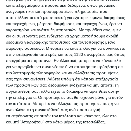
Υπόλοιπα πρωταθλήματα
και επεξεργαζόμαστε προσωπικά δεδομένα, όπως μοναδικοί
αναγνωριστικοί και προσαρμοσμένες πληροφορίες που
BMU-ΠΠΤ Σέρρες 2025: Απίστευτος Καρακώστας
αποστέλλονται από μια συσκευή για εξατομικευμένες διαφημίσεις
και σοβαρό περιστατικό στην CFMOTO –
και περιεχόμενο, μέτρηση διαφήμισης και περιεχομένου, έρευνα
Αποτελέσματα 1ου Αγώνα
ακροατηρίου και ανάπτυξη υπηρεσιών.
Με την άδειά σας, εμείς
Σοκαρισμένοι παρακολουθούσαμε την μάχη του πολύ
και οι συνεργάτες μας ενδέχεται να χρησιμοποιήσουμε ακριβή
γρήγορου Αντώνη Βεντούρα (#22) με τον Ρουμάνο Dumitr...
δεδομένα γεωγραφικής τοποθεσίας και ταυτοποίησης μέσω
σάρωσης συσκευών. Μπορείτε να κάνετε κλικ για να συναινέσετε
στην επεξεργασία από εμάς και τους 1180 συνεργάτες μας όπως
περιγράφεται παραπάνω. Εναλλακτικά, μπορείτε να κάνετε κλικ
για να αρνηθείτε να συναινέσετε ή να αποκτήσετε πρόσβαση σε
πιο λεπτομερείς πληροφορίες και να αλλάξετε τις προτιμήσεις
σας πριν συναινέσετε.
Λάβετε υπόψη ότι κάποια επεξεργασία
των προσωπικών σας δεδομένων ενδέχεται να μην απαιτεί τη
συγκατάθεσή σας, αλλά έχετε το δικαίωμα να αρνηθείτε αυτήν
την επεξεργασία. Οι προτιμήσεις σαςθα ισχύουν μόνο για αυτόν
τον ιστότοπο. Μπορείτε να αλλάξετε τις προτιμήσεις σας ή να
ανακαλέσετε τη συγκατάθεσή σας ανά πάσα στιγμή
επιστρέφοντας σε αυτόν τον ιστότοπο και κάνοντας κλικ στο
κουμπί "Απορρήτου" στο κάτω μέρος της ιστοσελίδας.
Ελληνική Ταχύτητα
11/4/2025