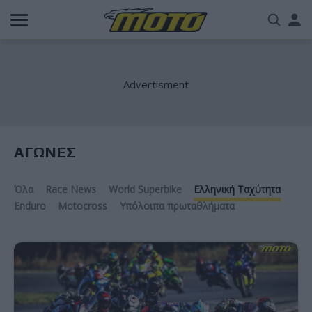
Παράκαμψη
Us
προς
το
acc
κυρίως
περιεχόμενο
me
ΑΓΩΝΕΣ
Όλα
Race News
World Superbike
Ελληνική Ταχύτητα
Enduro
Motocross
Υπόλοιπα πρωταθλήματα