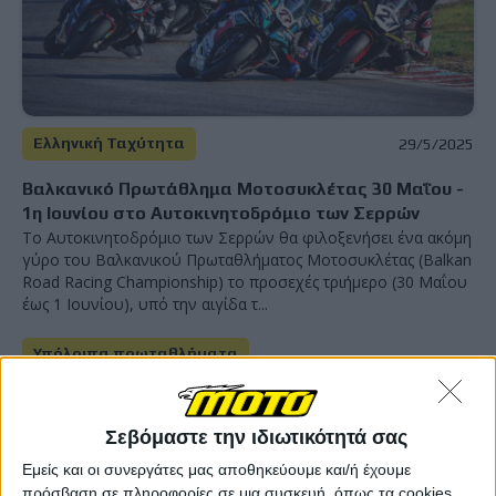
Ελληνική Ταχύτητα
29/5/2025
Βαλκανικό Πρωτάθλημα Μοτοσυκλέτας 30 Μαΐου -
1η Ιουνίου στο Αυτοκινητοδρόμιο των Σερρών
Το Αυτοκινητοδρόμιο των Σερρών θα φιλοξενήσει ένα ακόμη
γύρο του Βαλκανικού Πρωταθλήματος Μοτοσυκλέτας (Balkan
Road Racing Championship) το προσεχές τριήμερο (30 Μαΐου
έως 1 Ιουνίου), υπό την αιγίδα τ...
Υπόλοιπα πρωταθλήματα
BMU-ΠΠΤ Σέρρες 2025: Καλύτερες οι συνθήκες στον
2ο αγώνα – Σάρωσε ο Παντελεάκης στην SSP!
Σεβόμαστε την ιδιωτικότητά σας
Με καλύτερες συνθήκες και μία άρτια διοργάνωση ο δεύτερος
αγώνας της Κυριακής εξελίχθηκε άρτια και έ...
Εμείς και οι συνεργάτες μας αποθηκεύουμε και/ή έχουμε
πρόσβαση σε πληροφορίες σε μια συσκευή, όπως τα cookies,