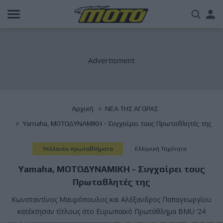
Παράκαμψη
Us
προς
το
acc
κυρίως
περιεχόμενο
me
Breadcrumb
Αρχική
NΕΑ ΤΗΣ ΑΓΟΡΑΣ
Yamaha, ΜΟΤΟΔΥΝΑΜΙΚΗ - Συγχαίρει τους Πρωταθλητές της
Υπόλοιπα πρωταθλήματα
Ελληνική Ταχύτητα
Yamaha, ΜΟΤΟΔΥΝΑΜΙΚΗ - Συγχαίρει τους
Πρωταθλητές της
Κωνσταντίνος Μαυρόπουλος και Αλέξανδρος Παπαγεωργίου
κατέκτησαν τίτλους στο Ευρωπαϊκό Πρωτάθλημα BMU ‘24