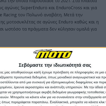
RG την οποία παρουσίασε το 2021. Στα πλαίσια
υς αγώνες SuperEnduro και EnduroCross και για
re Racing τον Πολωνό αναβάτη. Μετά την
ης μοτοσυκλέτας σε αγώνες Enduro καθώς και η
ίσι ωστόσο τα πράγματα δεν κύλησαν ομαλά για
Σεβόμαστε την ιδιωτικότητά σας
άτες μας αποθηκεύουμε και/ή έχουμε πρόσβαση σε πληροφορίες σε μια
ργαζόμαστε προσωπικά δεδομένα, όπως μοναδικοί αναγνωριστικοί και 
στέλλονται από μια συσκευή για εξατομικευμένες διαφημίσεις και περ
εχομένου, έρευνα ακροατηρίου και ανάπτυξη υπηρεσιών.
Με την άδειά σα
χεται να χρησιμοποιήσουμε ακριβή δεδομένα γεωγραφικής τοποθεσίας 
ών. Μπορείτε να κάνετε κλικ για να συναινέσετε στην επεξεργασία απ
 όπως περιγράφεται παραπάνω. Εναλλακτικά, μπορείτε να κάνετε κλικ γ