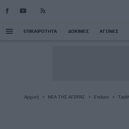
Παράκαμψη
προς
το
Main
κυρίως
ΕΠΙΚΑΙΡΟΤΗΤΑ
ΔΟΚΙΜΕΣ
ΑΓΩΝΕΣ
περιεχόμενο
Menu
Breadcrumb
Αρχική
NΕΑ ΤΗΣ ΑΓΟΡΑΣ
Enduro
Taddy