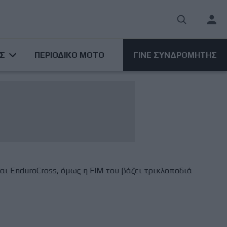
User
acco
ΑΣ
ΠΕΡΙΟΔΙΚΟ ΜΟΤΟ
ΓΙΝΕ ΣΥΝΔΡΟΜΗΤΗΣ
men
και EnduroCross, όμως η FIM του βάζει τρικλοποδιά