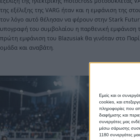
εξέλιξη της ηλεκτρικής motocross μοτοσυκλέτας VA
της εξέλιξης της VARG ήταν και η εμφάνιση της στο
τον λόγο αυτό θέλησαν να φέρουν στην Stark Futu
υπογραφή του συμβολαίου η παρθενική εμφάνιση τ
πρώτη εμφάνιση του Blazusiak θα γινόταν στο Παρ
ομάδα και αναβάτη.
Εμείς και οι συνεργ
cookies, και επεξε
πληροφορίες που απο
διαφήμισης και περι
συνεργάτες μας ενδέ
μέσω σάρωσης συσκευ
1180 συνεργάτες μας