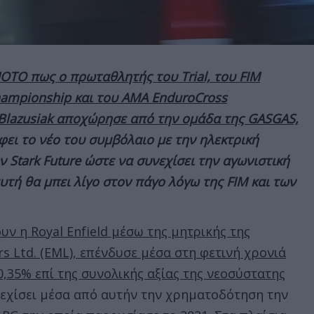
MOTO πως ο πρωταθλητής του Trial, του FIM
ampionship και του AMA EnduroCross
Blazusiak αποχώρησε από την ομάδα της GASGAS,
φει το νέο του συμβόλαιο με την ηλεκτρική
 Stark Future ώστε να συνεχίσει την αγωνιστική
τή θα μπει λίγο στον πάγο λόγω της FIM και των
υν η Royal Enfield μέσω της μητρικής της
rs Ltd. (EML), επένδυσε μέσα στη φετινή χρονιά
,35% επί της συνολικής αξίας της νεοσύστατης
εχίσει μέσα από αυτήν την χρηματοδότηση την