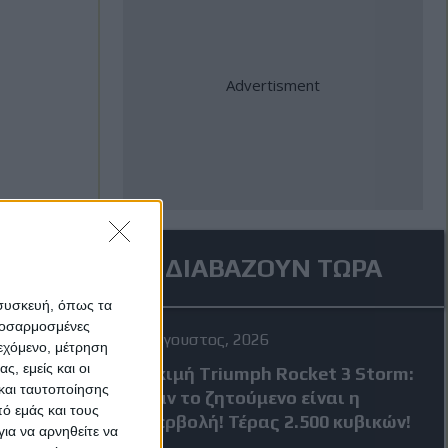
ΔΙΑΒΑΖΟΥΝ ΤΩΡΑ
 συσκευή, όπως τα
προσαρμοσμένες
4 Αύγουστος, 2026
ιεχόμενο, μέτρηση
ς, εμείς και οι
Δοκιμή Triumph Rocket 3 Storm:
και ταυτοποίησης
Όταν το ζητούμενο είναι η
ό εμάς και τους
υπερβολή! Τέρας 2.500 κυβικών!
ια να αρνηθείτε να