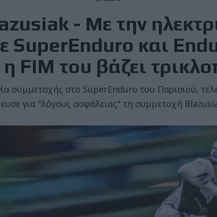
azusiak - Με την ηλεκτρ
ε SuperEnduro και End
η FIM του βάζει τρικλ
 συμμετοχής στο SuperEnduro του Παρισιού, τελευ
ευσε για "λόγους ασφάλειας" τη συμμετοχή Blazusia