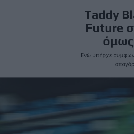
Taddy Bl
Future σ
όμως 
Ενώ υπήρχε συμφωνία
απαγόρ