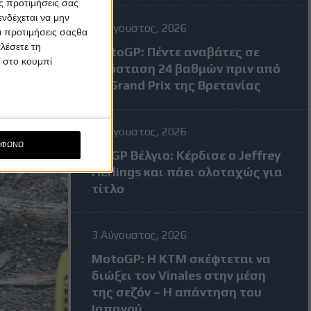
ς προτιμήσεις σας
νδέχεται να μην
4 Αύγουστος, 2026
Οι προτιμήσεις σαςθα
λέσετε τη
MotoGP: Πέντε αναβάτες σε
κ στο κουμπί
απόσταση 24 βαθμών πριν από
το Grand Prix της Βρετανίας
3 Αύγουστος, 2026
ΜΦΩΝΩ
MXGP Βέλγιο: Κέρδισε ο Jeffrey
Herlings και πάει ολοταχώς για
τίτλο
3 Αύγουστος, 2026
MotoGP: Η KTM σκέφτεται να
διώξει τον Vinales στην μέση
της σεζόν – Η απάντηση του
Ισπανού