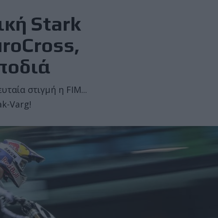
ική Stark
uroCross,
οποδιά
ταία στιγμή η FIM...
k-Varg!