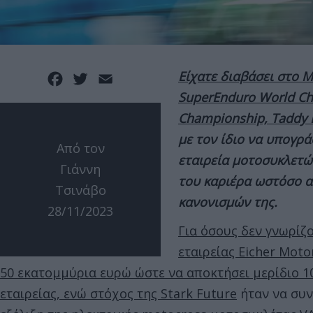
Είχατε διαβάσει στο 
Facebook
Twitter
Email
SuperEnduro World Ch
Championship, Taddy 
με τον ίδιο να υπογρά
Από τον
εταιρεία μοτοσυκλετών
Γιάννη
του καριέρα ωστόσο αυ
Τσινάβο
κανονισμών της.
28/11/2023
Για όσους δεν γνωρίζο
εταιρείας Eicher Moto
50 εκατομμύρια ευρώ ώστε να αποκτήσει μερίδιο 10
εταιρείας, ενώ στόχος της Stark Future
ήταν να συν