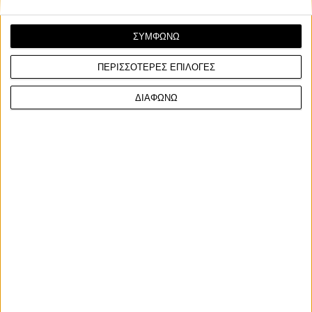
ΣΥΜΦΩΝΩ
ΠΕΡΙΣΣΟΤΕΡΕΣ ΕΠΙΛΟΓΕΣ
Νέα Μοντέλα
12/6/2026
ΔΙΑΦΩΝΩ
KTM – H οικογένεια enduro EXC και EXC-F με
φρέσκια εμφάνιση για το 2027
Η KTM ανακοίνωσε τη νέα γκάμα EXC μοντέλων για το 2027,
στην οποία η μόνη αλλαγή αφορά την εμφάνιση ...