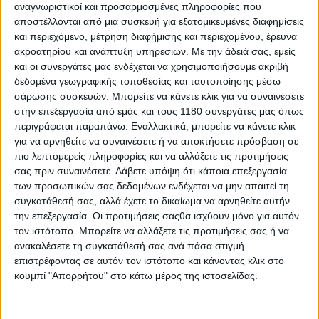
αποκλειστική εμφάνιση
αναγνωριστικοί και προσαρμοσμένες πληροφορίες που
αποστέλλονται από μια συσκευή για εξατομικευμένες διαφημίσεις
Το όνομα 6DAYS είναι η σύγχρονη συντομογραφία του FIM
Enduro of Nations, του Enduro των Εθνών ή, όπω...
και περιεχόμενο, μέτρηση διαφήμισης και περιεχομένου, έρευνα
ακροατηρίου και ανάπτυξη υπηρεσιών.
Με την άδειά σας, εμείς
και οι συνεργάτες μας ενδέχεται να χρησιμοποιήσουμε ακριβή
δεδομένα γεωγραφικής τοποθεσίας και ταυτοποίησης μέσω
σάρωσης συσκευών. Μπορείτε να κάνετε κλικ για να συναινέσετε
στην επεξεργασία από εμάς και τους 1180 συνεργάτες μας όπως
περιγράφεται παραπάνω. Εναλλακτικά, μπορείτε να κάνετε κλικ
για να αρνηθείτε να συναινέσετε ή να αποκτήσετε πρόσβαση σε
πιο λεπτομερείς πληροφορίες και να αλλάξετε τις προτιμήσεις
σας πριν συναινέσετε.
Λάβετε υπόψη ότι κάποια επεξεργασία
των προσωπικών σας δεδομένων ενδέχεται να μην απαιτεί τη
συγκατάθεσή σας, αλλά έχετε το δικαίωμα να αρνηθείτε αυτήν
την επεξεργασία. Οι προτιμήσεις σαςθα ισχύουν μόνο για αυτόν
τον ιστότοπο. Μπορείτε να αλλάξετε τις προτιμήσεις σας ή να
Enduro
22/6/2026
ανακαλέσετε τη συγκατάθεσή σας ανά πάσα στιγμή
επιστρέφοντας σε αυτόν τον ιστότοπο και κάνοντας κλικ στο
EnduroGP Πορτογαλίας II: Απόλυτος κυρίαρχος ο
κουμπί "Απορρήτου" στο κάτω μέρος της ιστοσελίδας.
Josep Garcia
Το δεύτερο συνεχόμενο αγωνιστικό Σαββατοκύριακο στη