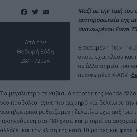
Μαζί με την τιμή του
Facebook
Twitter
Email
αντιπροσωπεία της ιαπ
ανανεωμένου Forza 75
Από τον
Εκτεταμένη ήταν η αι
Θοδωρή Ξύδη
οποίο έχει πλέον και
28/11/2024
σε άλλα σημεία του κα
ανανεωμένο X-ADV -
δε
Το μεγαλύτερο σε κυβισμό scooter της Honda άλλα
νέο προβολέα, έγινε πιο αιχμηρό και βελτίωσε την
νέα ηλεκτρικά ρυθμιζόμενη ζελατίνα έχει αυξήσει 
προηγούμενη στα 480 χλστ. και μπορεί να αυξομειώσ
αλλάζει και την κλίση της κατά 10 μοίρες και φέρει