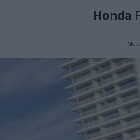
Honda F
Με π