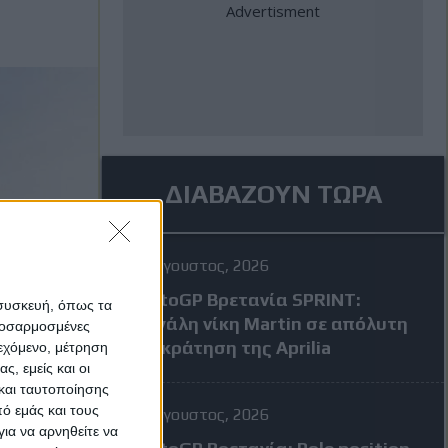
ΔΙΑΒΑΖΟΥΝ ΤΩΡΑ
8 Αύγουστος, 2026
MotoGP Βρετανία SPRINT:
 συσκευή, όπως τα
Μεγάλη νίκη Martin σε απόλυτη
προσαρμοσμένες
επικράτηση της Aprilia
ιεχόμενο, μέτρηση
ς, εμείς και οι
και ταυτοποίησης
ό εμάς και τους
8 Αύγουστος, 2026
ια να αρνηθείτε να