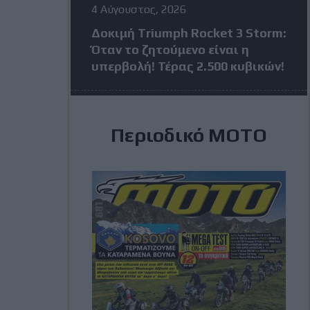
4 Αύγουστος, 2026
Δοκιμή Triumph Rocket 3 Storm:
Όταν το ζητούμενο είναι η
υπερβολή! Τέρας 2.500 κυβικών!
4 Αύγουστος, 2026
Περιοδικό ΜΟΤΟ
MotoGP: Πέντε αναβάτες σε
απόσταση 24 βαθμών πριν από
το Grand Prix της Βρετανίας
3 Αύγουστος, 2026
MXGP Βέλγιο: Κέρδισε ο Jeffrey
Herlings και πάει ολοταχώς για
τίτλο