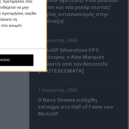
MotoGP Βρετανία: Pole position
ς προτιμήσεις σας
Martin και νέο ρεκόρ πίστας!
νδέχεται να μην
Οι προτιμήσεις σαςθα
Υψηλός ανταγωνισμός στην
λέσετε τη
κατάταξη!
κ στο κουμπί
7 Αύγουστος, 2026
MotoGP Silverstone FP1:
Ταχύτερος ο Alex Marquez
ΜΦΩΝΩ
μπροστά από τον Bezzecchi
[ΑΠΟΤΕΛΕΣΜΑΤΑ]
7 Αύγουστος, 2026
Ο Barry Sheene εισήχθη
επίσημα στο Hall of Fame των
MotoGP