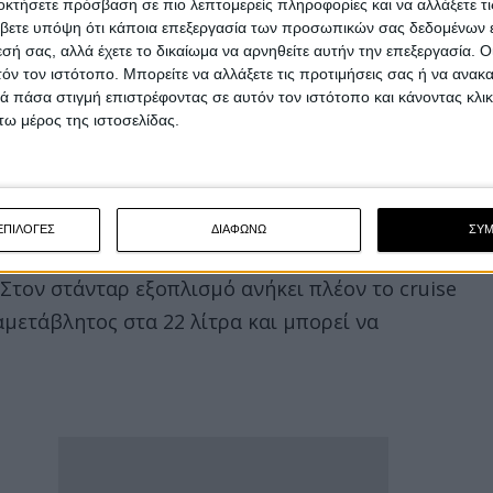
οκτήσετε πρόσβαση σε πιο λεπτομερείς πληροφορίες και να αλλάξετε τι
βετε υπόψη ότι κάποια επεξεργασία των προσωπικών σας δεδομένων ε
εσή σας, αλλά έχετε το δικαίωμα να αρνηθείτε αυτήν την επεξεργασία. 
τόν τον ιστότοπο. Μπορείτε να αλλάξετε τις προτιμήσεις σας ή να ανακα
 πάσα στιγμή επιστρέφοντας σε αυτόν τον ιστότοπο και κάνοντας κλι
ω μέρος της ιστοσελίδας.
έση, στο τιμόνι και η αναβαθμισμένη TFT οθόνη
ΕΠΙΛΟΓΕΣ
ΔΙΑΦΩΝΩ
ΣΥ
έσω της εφαρμογής Honda RoadSync όπως και νέο
. Στον στάνταρ εξοπλισμό ανήκει πλέον το cruise
αμετάβλητος στα 22 λίτρα και μπορεί να