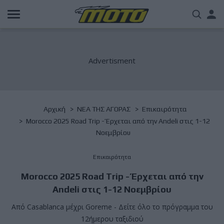
Παράκαμψη
Us
προς
το
acc
κυρίως
περιεχόμενο
me
Breadcrumb
Αρχική
NΕΑ ΤΗΣ ΑΓΟΡΑΣ
Επικαιρότητα
Morocco 2025 Road Trip - Έρχεται από την Andeli στις 1-12
Νοεμβρίου
Επικαιρότητα
Morocco 2025 Road Trip - Έρχεται από την
Andeli στις 1-12 Νοεμβρίου
Από Casablanca μέχρι Goreme - Δείτε όλο το πρόγραμμα του
12ήμερου ταξιδιού