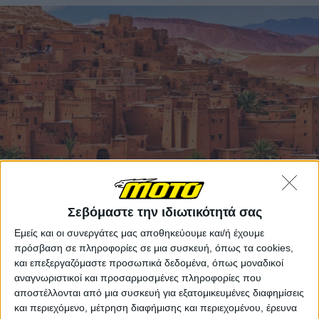
Το πρόγραμμα του οδοιπορικού
Σεβόμαστε την ιδιωτικότητά σας
1η μέρα (Σάββατο 1/11)
: Συνάντηση στο Διεθνές
Εμείς και οι συνεργάτες μας αποθηκεύουμε και/ή έχουμε
Αεροδρόμιο Αθηνών και αναχώρηση για το Marakesh.
πρόσβαση σε πληροφορίες σε μια συσκευή, όπως τα cookies,
και επεξεργαζόμαστε προσωπικά δεδομένα, όπως μοναδικοί
Μετά τις απαραίτητες διαδικασίες εισόδου στη χώρα
αναγνωριστικοί και προσαρμοσμένες πληροφορίες που
μεταφορά με mini busses στο ξενοδοχείο. Το
αποστέλλονται από μια συσκευή για εξατομικευμένες διαφημίσεις
απόγευμα θα γίνει η παραλαβή των μοτοσυκλετών και
και περιεχόμενο, μέτρηση διαφήμισης και περιεχομένου, έρευνα
μια καλή γνωριμία με την πόλη.