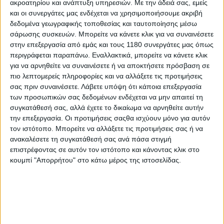
ακροατηρίου και ανάπτυξη υπηρεσιών.
Με την άδειά σας, εμείς
και οι συνεργάτες μας ενδέχεται να χρησιμοποιήσουμε ακριβή
2η μέρα (Κυριακή 2/11)
: Αναχώρηση προς τη
δεδομένα γεωγραφικής τοποθεσίας και ταυτοποίησης μέσω
μαγευτική Casablanca, με επίσκεψη στο Τζαμί του
σάρωσης συσκευών. Μπορείτε να κάνετε κλικ για να συναινέσετε
«Hassan του ΙΙ» και στην αγορά. Στη συνέχεια
στην επεξεργασία από εμάς και τους 1180 συνεργάτες μας όπως
περιμένει η πρωτεύουσα του Μαρόκου Rabat, όπου
περιγράφεται παραπάνω. Εναλλακτικά, μπορείτε να κάνετε κλικ
και θα γίνει διανυκτέρευση.
για να αρνηθείτε να συναινέσετε ή να αποκτήσετε πρόσβαση σε
πιο λεπτομερείς πληροφορίες και να αλλάξετε τις προτιμήσεις
σας πριν συναινέσετε.
Λάβετε υπόψη ότι κάποια επεξεργασία
3η μέρα (Δευτέρα 3/11)
: Συνέχεια προς το βορειότερο
των προσωπικών σας δεδομένων ενδέχεται να μην απαιτεί τη
σημείο του ταξιδιού, στο Chefchaouen, “το μπλε
συγκατάθεσή σας, αλλά έχετε το δικαίωμα να αρνηθείτε αυτήν
χωριό”, που σίγουρα θα σας θυμίσει κάτι από
την επεξεργασία. Οι προτιμήσεις σαςθα ισχύουν μόνο για αυτόν
Κυκλάδες. Πολλοί λένε ότι δεν έχεις ταξιδέψει στο
τον ιστότοπο. Μπορείτε να αλλάξετε τις προτιμήσεις σας ή να
Μαρόκο αν δεν έχεις περάσει από εδώ.
ανακαλέσετε τη συγκατάθεσή σας ανά πάσα στιγμή
επιστρέφοντας σε αυτόν τον ιστότοπο και κάνοντας κλικ στο
κουμπί "Απορρήτου" στο κάτω μέρος της ιστοσελίδας.