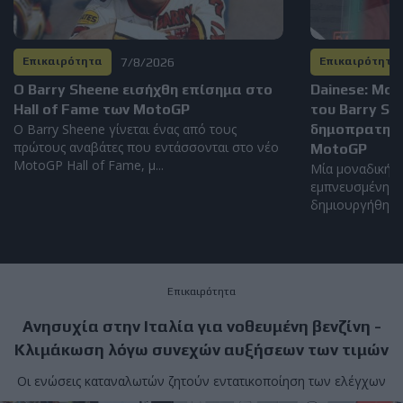
7/8/2026
Επικαιρότητα
Επικαιρότητα
Ο Barry Sheene εισήχθη επίσημα στο
Dainese: Μο
Hall of Fame των MotoGP
του Barry S
Ο Barry Sheene γίνεται ένας από τους
δημοπρατηθεί
πρώτους αναβάτες που εντάσσονται στο νέο
MotoGP
MotoGP Hall of Fame, μ...
Μία μοναδική α
εμπνευσμένη απ
δημιουργήθηκε α
Επικαιρότητα
Ανησυχία στην Ιταλία για νοθευμένη βενζίνη -
Κλιμάκωση λόγω συνεχών αυξήσεων των τιμών
Οι ενώσεις καταναλωτών ζητούν εντατικοποίηση των ελέγχων