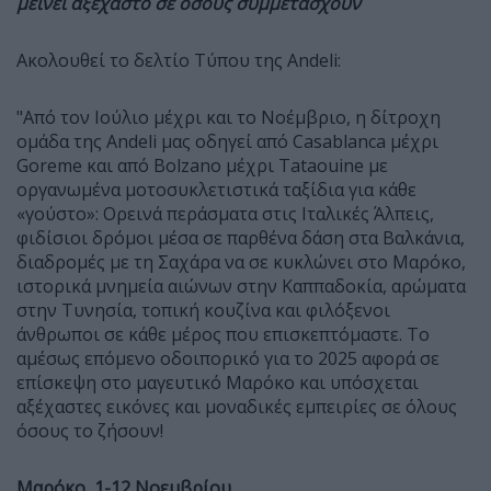
μείνει αξέχαστο σε όσους συμμετάσχουν
Ακολουθεί το δελτίο Τύπου της Andeli:
"Από τον Ιούλιο μέχρι και το Νοέμβριο, η δίτροχη
ομάδα της Andeli μας οδηγεί από Casablanca μέχρι
Goreme και από Bolzano μέχρι Tataouine με
οργανωμένα μοτοσυκλετιστικά ταξίδια για κάθε
«γούστο»: Ορεινά περάσματα στις Ιταλικές Άλπεις,
φιδίσιοι δρόμοι μέσα σε παρθένα δάση στα Βαλκάνια,
διαδρομές με τη Σαχάρα να σε κυκλώνει στο Μαρόκο,
ιστορικά μνημεία αιώνων στην Καππαδοκία, αρώματα
στην Τυνησία, τοπική κουζίνα και φιλόξενοι
άνθρωποι σε κάθε μέρος που επισκεπτόμαστε. Το
αμέσως επόμενο οδοιπορικό για το 2025 αφορά σε
επίσκεψη στο μαγευτικό Μαρόκο και υπόσχεται
αξέχαστες εικόνες και μοναδικές εμπειρίες σε όλους
όσους το ζήσουν!
Μαρόκο, 1-12 Νοεμβρίου