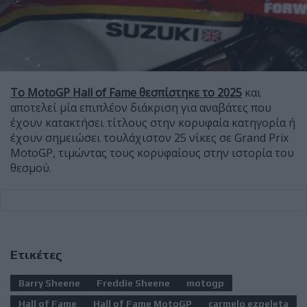
Το MotoGP Hall of Fame θεσπίστηκε το 2025
και
αποτελεί μία επιπλέον διάκριση για αναβάτες που
έχουν κατακτήσει τίτλους στην κορυφαία κατηγορία ή
έχουν σημειώσει τουλάχιστον 25 νίκες σε Grand Prix
MotoGP, τιμώντας τους κορυφαίους στην ιστορία του
θεσμού.
Ετικέτες
Barry Sheene
Freddie Sheene
motogp
Hall of Fame
Hall of Fame MotoGP
carmelo ezpeleta