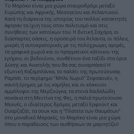
Το Μαρόκο είναι μια χώρα σταυροδρόμι μεταξύ
Ευρώπης και Αφρικής, Μεσογείου και Ατλαντικού.
Κατά τη διάρκεια της ιστορίας του πολλοί κατακτητές
άφησαν τα ίχνη τους στον πολιτισμό και στις
συνήθειες των κατοίκων του. Η δυτική Σαχάρα, οι
διάσπαρτες οάσεις, η οροσειρά του Άτλαντα, οι πόλεις
μικρές ή αυτοκρατορικές με τις πολύχρωμες αγορές,
τα γραφικά χωριά και οι πραγματικοί κάτοικοι της
ερήμου, οι βεδουίνοι, συνθέτουν ένα ταξίδι στα όρια
Δύσης και Ανατολής που θα σας συναρπάσει! Η
εξωτική Καζαμπλάνκα, το παλάτι της πρωτεύουσας
Ραμπάτ, το περίφημο “Μπλε Χωριό” Σεφσαουέν, η
καυτή έρημος με τις καμήλες και οι κόκκινοι
αμμόλοφοι της Μερζούγκα, τα στενά δαιδαλώδη
σοκάκια στη Μεντίνα της Φες, η παλιά πρωτεύουσα
Μεκνές, ο ιδιαίτερος δρόμος μεταξύ Ερφούντ και
Ουαρζαζάτ, τα σουκ και η “Πλατεία των Θαυμάτων”
στο μοναδικό Μαρακές, το Μαρόκο είναι μια χώρα
όπου ο παράδεισος των αισθήσεων σε μαγνητίζει!