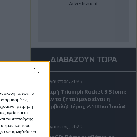
ΔΙΑΒΑΖΟΥΝ ΤΩΡΑ
4 Αύγουστος, 2026
Δοκιμή Triumph Rocket 3 Storm:
 συσκευή, όπως τα
Όταν το ζητούμενο είναι η
προσαρμοσμένες
υπερβολή! Τέρας 2.500 κυβικών!
ιεχόμενο, μέτρηση
ς, εμείς και οι
και ταυτοποίησης
ό εμάς και τους
4 Αύγουστος, 2026
ια να αρνηθείτε να