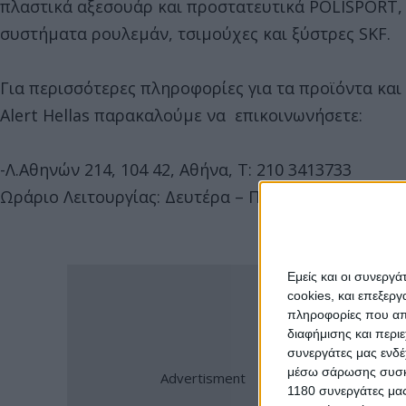
πλαστικά αξεσουάρ και προστατευτικά POLISPORT,
συστήματα ρουλεμάν, τσιμούχες και ξύστρες SKF.
Για περισσότερες πληροφορίες για τα προϊόντα και
Αlert Hellas παρακαλούμε να επικοινωνήσετε:
-Λ.Αθηνών 214, 104 42, Αθήνα, Τ: 210 3413733
Ωράριο Λειτουργίας: Δευτέρα – Παρασκευή από τις 09
Εμείς και οι συνεργ
cookies, και επεξε
πληροφορίες που απο
διαφήμισης και περι
συνεργάτες μας ενδέ
μέσω σάρωσης συσκευ
1180 συνεργάτες μας