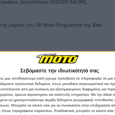
 τακάκια, δισκόπλακες FERODO RACING,
 της μάρκες του Off Road Programme της Βike
:00 έως και τις 17:30.
Σεβόμαστε την ιδιωτικότητά σας
άτες μας αποθηκεύουμε και/ή έχουμε πρόσβαση σε πληροφορίες σε μια
ργαζόμαστε προσωπικά δεδομένα, όπως μοναδικοί αναγνωριστικοί και 
στέλλονται από μια συσκευή για εξατομικευμένες διαφημίσεις και περ
εχομένου, έρευνα ακροατηρίου και ανάπτυξη υπηρεσιών.
Με την άδειά σα
χεται να χρησιμοποιήσουμε ακριβή δεδομένα γεωγραφικής τοποθεσίας 
ών. Μπορείτε να κάνετε κλικ για να συναινέσετε στην επεξεργασία απ
 όπως περιγράφεται παραπάνω. Εναλλακτικά, μπορείτε να κάνετε κλικ γ