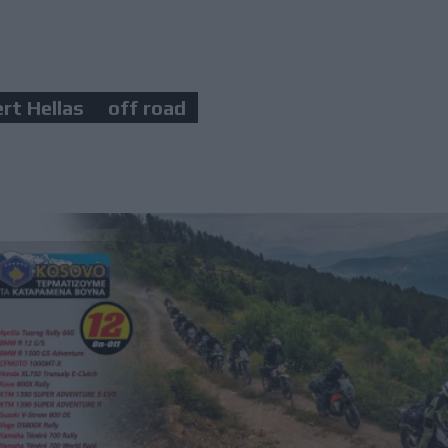
ert Hellas
off road