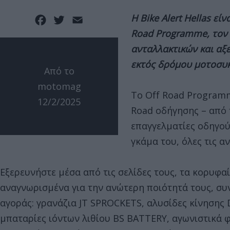
H Βike Αlert Hellas εί
Facebook
Twitter
Email
Road Programme, τον 
ανταλλακτικών και αξε
εκτός δρόμου μοτοσυ
Από το
motomag
Το Off Road Programm
12/2/2025
Road οδήγησης – από 
επαγγελματίες οδηγού
γκάμα του, όλες τις 
Εξερευνήστε μέσα από τις σελίδες τους, τα κορυφ
αναγνωρισμένα για την ανώτερη ποιότητά τους, συν
αγοράς: γρανάζια JT SPROCKETS, αλυσίδες κίνησης D
μπαταρίες ιόντων λιθίου BS BATTERY, αγωνιστικά φ