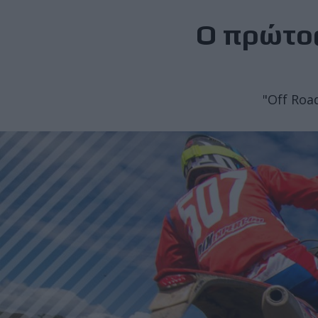
Ο πρώτος
"Off Roa