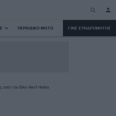
User
acco
ΑΣ
ΠΕΡΙΟΔΙΚΟ ΜΟΤΟ
ΓΙΝΕ ΣΥΝΔΡΟΜΗΤΗΣ
men
από την Βike Αlert Hellas