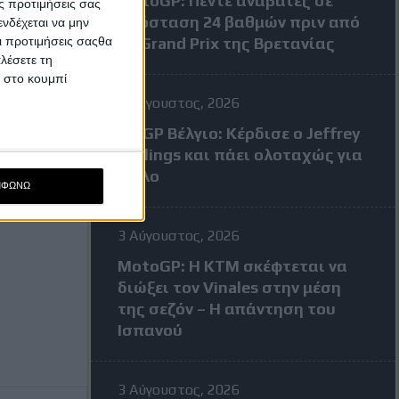
MotoGP: Πέντε αναβάτες σε
ς προτιμήσεις σας
απόσταση 24 βαθμών πριν από
νδέχεται να μην
Οι προτιμήσεις σαςθα
το Grand Prix της Βρετανίας
λέσετε τη
κ στο κουμπί
3 Αύγουστος, 2026
MXGP Βέλγιο: Κέρδισε ο Jeffrey
Herlings και πάει ολοταχώς για
τίτλο
ΜΦΩΝΩ
3 Αύγουστος, 2026
MotoGP: Η KTM σκέφτεται να
διώξει τον Vinales στην μέση
της σεζόν – Η απάντηση του
Ισπανού
3 Αύγουστος, 2026