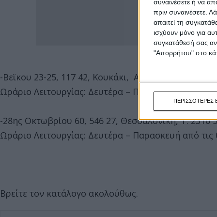
συναινέσετε ή να απ
πριν συναινέσετε.
Λά
απαιτεί τη συγκατάθ
ισχύουν μόνο για αυ
συγκατάθεσή σας ανά
"Απορρήτου" στο κάτ
-Βεϊκου 23-25, 117 42, Κουκάκι, Αθήνα, Τ: 210 9222
Ωράριο Λειτουργίας: Δευτέρα – Παρασκευή από τις 09
ΠΕΡΙΣΣΟΤΕΡΕΣ 
-28ης Οκτωβρίου 60, 546 27, Θεσσαλονίκη, Τ: 2310 
Ωράριο Λειτουργίας: Δευτέρα – Παρασκευή από τις 09
Βρείτε τον κατάλογο ακολούθως.